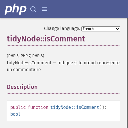
Change language:
tidyNode::isComment
(PHP 5, PHP 7, PHP 8)
tidyNode::isComment
—
Indique si le nœud représente
un commentaire
Description
¶
public
function
tidyNode::isComment
():
bool