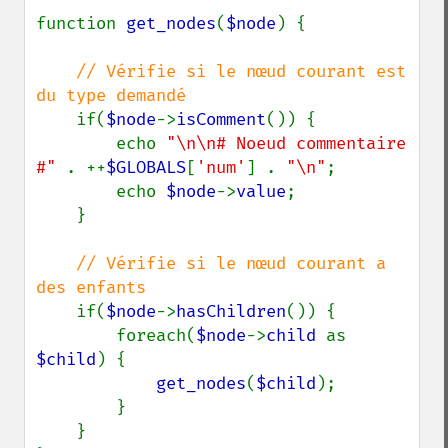
function 
get_nodes
(
$node
) {

// Vérifie si le nœud courant est 
du type demandé

if(
$node
->
isComment
()) {

        echo 
"\n\n# Noeud commentaire 
#" 
. ++
$GLOBALS
[
'num'
] . 
"\n"
;

        echo 
$node
->
value
;

    }

// Vérifie si le nœud courant a 
des enfants

if(
$node
->
hasChildren
()) {

        foreach(
$node
->
child 
as 
$child
) {

get_nodes
(
$child
);

        }

    }
