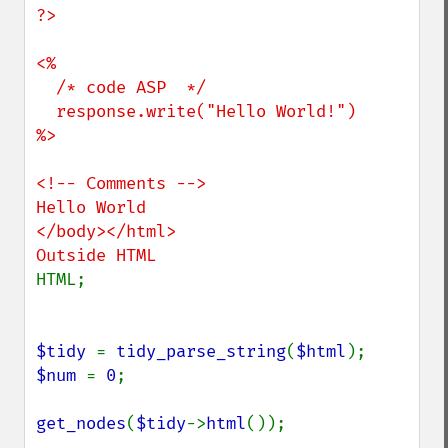
?>

<%

  /* code ASP  */

  response.write("Hello World!")

%>

<!-- Comments -->

Hello World

</body></html>

HTML;

$tidy 
= 
tidy_parse_string
(
$html
$num 
= 
0
;

get_nodes
(
$tidy
->
html
());
