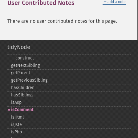
＋
User Contributed Notes
add a note
There are no user contributed notes for this page.
tidyNode
_​_​construct
getNextSibling
getParent
getPreviousSibling
hasChildren
hasSiblings
isAsp
isComment
isHtml
isJste
isPhp