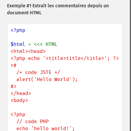
Exemple #1 Extrait les commentaires depuis un
document HTML
<?php

$html 
<html><head>

<?php echo '<title>title</title>'; ?>

<# 

  /* code JSTE */

  alert('Hello World'); 

#>

</head>

<body>

<?php

  // code PHP 

  echo 'hello world!';
