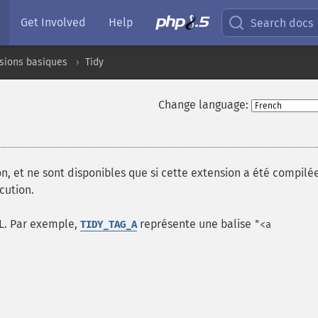
Get Involved
Help
Search docs
sions basiques
Tidy
Change language:
n, et ne sont disponibles que si cette extension a été compilé
cution.
L. Par exemple,
représente une balise
TIDY_TAG_A
"<a