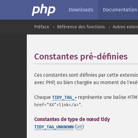
Downloads
Documentation
Préface
Référence des fonctions
Autres exten
Constantes pré-définies
¶
Ces constantes sont définies par cette extensio
avec PHP, ou bien chargée au moment de l'exé
Chaque
représente une balise HTM
TIDY_TAG_
*
.
href="XX">link</a>"
Constantes de type de nœud tidy
(
int
)
TIDY_TAG_UNKNOWN