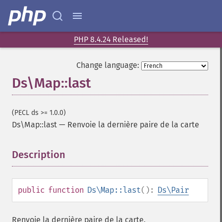
PHP 8.4.24 Released!
Change language:
Ds\Map::last
(PECL ds >= 1.0.0)
Ds\Map::last
—
Renvoie la dernière paire de la carte
Description
¶
public
function
Ds\Map::last
():
Ds\Pair
Renvoie la dernière paire de la carte.