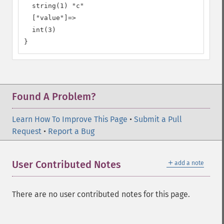
  string(1) "c"

  ["value"]=>

  int(3)

}
Found A Problem?
Learn How To Improve This Page
•
Submit a Pull
Request
•
Report a Bug
＋
User Contributed Notes
add a note
There are no user contributed notes for this page.