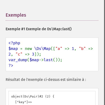
Exemples
¶
Exemple #1 Exemple de
Ds\Map::last()
<?php

$map 
= new 
\Ds\Map
([
"a" 
=> 
1
, 
"b" 
=> 
2
, 
"c" 
=> 
3
var_dump
(
$map
->
last
?>
Résultat de l'exemple ci-dessus est similaire à :
object(Ds\Pair)#2 (2) {

  ["key"]=>
