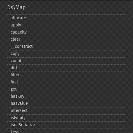
Ds\Map
allocate
apply
capacity
clear
_​_​construct
copy
count
diff
filter
first
get
hasKey
hasValue
intersect
isEmpty
jsonSerialize
keys