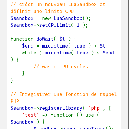
// créer un nouveau LuaSandbox et 
$sandbox 
= new 
LuaSandbox
$sandbox
->
setCPULimit
( 
1 
);

function 
doWait
( 
$t 
) {

$end 
= 
microtime
( 
true 
) + 
$t
;

    while ( 
microtime
( 
true 
) < 
$end 
) {

// waste CPU cycles

}

}

// Enregistrer une fonction de rappel 
$sandbox
->
registerLibrary
( 
'php'
, [

'test' 
=> function () use ( 
$sandbox 
) {

$sandbox
->
pauseUsageTimer
();
