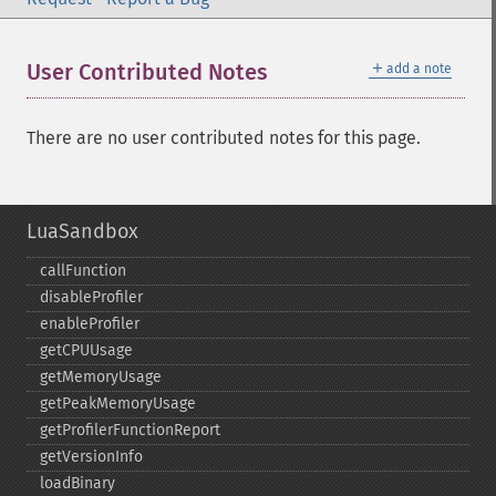
＋
User Contributed Notes
add a note
There are no user contributed notes for this page.
LuaSandbox
callFunction
disableProfiler
enableProfiler
getCPUUsage
getMemoryUsage
getPeakMemoryUsage
getProfilerFunctionReport
getVersionInfo
loadBinary