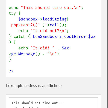
echo 
"This should time out.\n"
;

try {

$sandbox
->
loadString
( 
'php.test2()' 
)->
call
();

    echo 
"It did not?\n"
;

} catch ( 
LuaSandboxTimeoutError $ex 
) {

    echo 
"It did! " 
. 
$ex
-
>
getMessage
() . 
"\n"
;

}

?>
L'exemple ci-dessus va afficher :
This should not time out...
