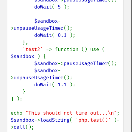
doWait
( 
5 
);

$sandbox
-
>
unpauseUsageTimer
();

doWait
( 
0.1 
);

    },

'test2' 
=> function () use ( 
$sandbox 
) {

$sandbox
->
pauseUsageTimer
();

$sandbox
-
>
unpauseUsageTimer
();

doWait
( 
1.1 
);

    }

] );

echo 
"This should not time out...\n"
$sandbox
->
loadString
( 
'php.test()' 
)-
>
call
();
