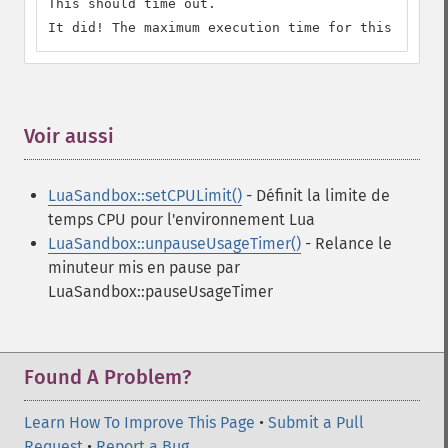
This should time out.

It did! The maximum execution time for this script
Voir aussi
¶
LuaSandbox::setCPULimit()
- Définit la limite de
temps CPU pour l'environnement Lua
LuaSandbox::unpauseUsageTimer()
- Relance le
minuteur mis en pause par
LuaSandbox::pauseUsageTimer
Found A Problem?
Learn How To Improve This Page
•
Submit a Pull
Request
•
Report a Bug