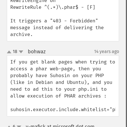
RewriteEngine on

RewriteRule ^(.*)\.phar$ - [F]

It triggers a "403 - Forbidden" 
message instead of delivering the 
archive.
bohwaz
18
14 years ago
¶
up
down
If you get blank pages when trying to 
access a phar web-page, then you 
probably have Suhosin on your PHP 
(like in Debian and Ubuntu), and you 
need to ad this to your php.ini to 
allow execution of PHAR archives :

suhosin.executor.include.whitelist="phar"
v-mafick at microsoft dot com
6
¶