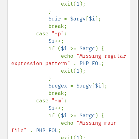
                exit(
1
);

            }

$dir 
= 
$argv
[
$i
];

            break;

        case 
"-p"
:

$i
++;

            if (
$i 
>= 
$argc
) {

                echo 
"Missing regular 
expression pattern" 
. 
PHP_EOL
;

                exit(
1
);

            }

$regex 
= 
$argv
[
$i
];

            break;

        case 
"-m"
:

$i
++;

            if (
$i 
>= 
$argc
) {

                echo 
"Missing main 
file" 
. 
PHP_EOL
;

                exit(
1
);
