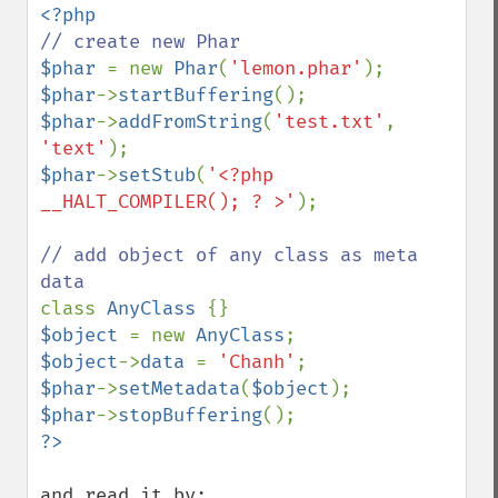
$phar 
= new 
Phar
(
'lemon.phar'
$phar
->
startBuffering
$phar
->
addFromString
(
'test.txt'
, 
'text'
$phar
->
setStub
(
'<?php 
__HALT_COMPILER(); ? >'
);

// add object of any class as meta 
class 
AnyClass 
$object 
= new 
AnyClass
$object
->
data 
= 
'Chanh'
$phar
->
setMetadata
(
$object
$phar
->
stopBuffering