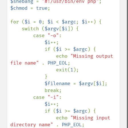
$shebang 
= 
"#!/usr/bin/env php"
$chmod 
= 
true
;

for (
$i 
= 
0
; 
$i 
< 
$argc
; 
$i
++) {

    switch (
$argv
[
$i
]) {

        case 
"-o"
:

$i
++;

            if (
$i 
>= 
$argc
) {

                echo 
"Missing output 
file name" 
. 
PHP_EOL
;

                exit(
1
);

            }

$filename 
= 
$argv
[
$i
];

            break;

        case 
"-i"
:

$i
++;

            if (
$i 
>= 
$argc
) {

                echo 
"Missing input 
directory name" 
. 
PHP_EOL
;
