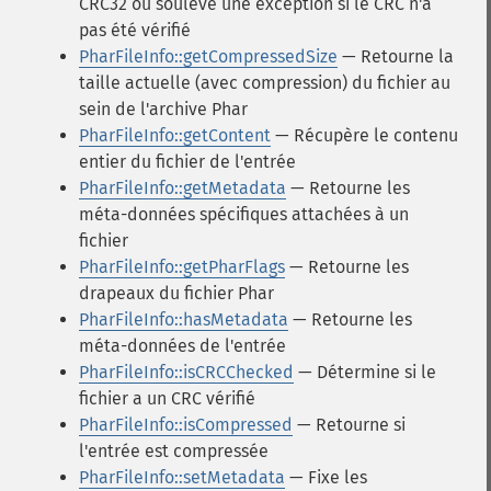
CRC32 ou soulève une exception si le CRC n'a
pas été vérifié
PharFileInfo::getCompressedSize
— Retourne la
taille actuelle (avec compression) du fichier au
sein de l'archive Phar
PharFileInfo::getContent
— Récupère le contenu
entier du fichier de l'entrée
PharFileInfo::getMetadata
— Retourne les
méta-données spécifiques attachées à un
fichier
PharFileInfo::getPharFlags
— Retourne les
drapeaux du fichier Phar
PharFileInfo::hasMetadata
— Retourne les
méta-données de l'entrée
PharFileInfo::isCRCChecked
— Détermine si le
fichier a un CRC vérifié
PharFileInfo::isCompressed
— Retourne si
l'entrée est compressée
PharFileInfo::setMetadata
— Fixe les