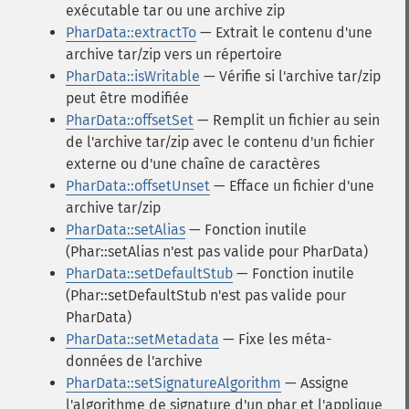
exécutable tar ou une archive zip
PharData::extractTo
— Extrait le contenu d'une
archive tar/zip vers un répertoire
PharData::isWritable
— Vérifie si l'archive tar/zip
peut être modifiée
PharData::offsetSet
— Remplit un fichier au sein
de l'archive tar/zip avec le contenu d'un fichier
externe ou d'une chaîne de caractères
PharData::offsetUnset
— Efface un fichier d'une
archive tar/zip
PharData::setAlias
— Fonction inutile
(Phar::setAlias n'est pas valide pour PharData)
PharData::setDefaultStub
— Fonction inutile
(Phar::setDefaultStub n'est pas valide pour
PharData)
PharData::setMetadata
— Fixe les méta-
données de l'archive
PharData::setSignatureAlgorithm
— Assigne
l'algorithme de signature d'un phar et l'applique