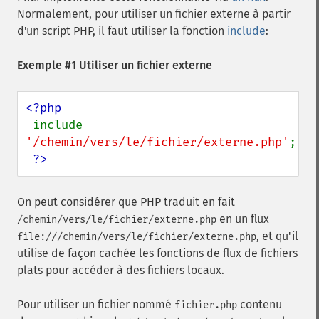
Normalement, pour utiliser un fichier externe à partir
d'un script PHP, il faut utiliser la fonction
include
:
Exemple #1 Utiliser un fichier externe
<?php

include 
'/chemin/vers/le/fichier/externe.php'
;

?>
On peut considérer que PHP traduit en fait
en un flux
/chemin/vers/le/fichier/externe.php
, et qu'il
file:///chemin/vers/le/fichier/externe.php
utilise de façon cachée les fonctions de flux de fichiers
plats pour accéder à des fichiers locaux.
Pour utiliser un fichier nommé
contenu
fichier.php