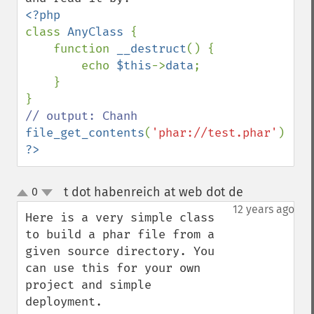
class 
AnyClass 
{

    function 
__destruct
() {

        echo 
$this
->
data
;

    }

file_get_contents
(
'phar://test.phar'
?>
t dot habenreich at web dot de
0
¶
up
down
12 years ago
Here is a very simple class 
to build a phar file from a 
given source directory. You 
can use this for your own 
project and simple 
deployment.
