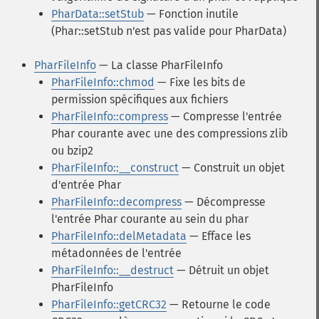
PharData::setStub
— Fonction inutile
(Phar::setStub n'est pas valide pour PharData)
PharFileInfo
— La classe PharFileInfo
PharFileInfo::chmod
— Fixe les bits de
permission spécifiques aux fichiers
PharFileInfo::compress
— Compresse l'entrée
Phar courante avec une des compressions zlib
ou bzip2
PharFileInfo::__construct
— Construit un objet
d'entrée Phar
PharFileInfo::decompress
— Décompresse
l'entrée Phar courante au sein du phar
PharFileInfo::delMetadata
— Efface les
métadonnées de l'entrée
PharFileInfo::__destruct
— Détruit un objet
PharFileInfo
PharFileInfo::getCRC32
— Retourne le code