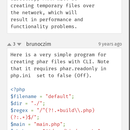
creating temporary files over 
the network, which will 
result in performance and 
functionality problems.
brunoczim
3
9 years ago
¶
up
down
Here is a very simple program for 
creating phar files with CLI. Note 
that it requires phar.readonly in 
php.ini  set to false (Off).

<?php

$filename 
= 
"default"
$dir 
= 
"./"
$regex 
= 
"/^(?!.*build\\.php)
(?:.*)$/"
$main 
= 
"main.php"