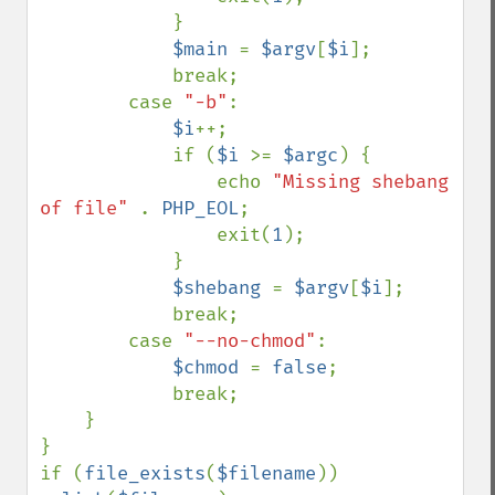
            }

$main 
= 
$argv
[
$i
];

            break;

        case 
"-b"
:

$i
++;

            if (
$i 
>= 
$argc
) {

                echo 
"Missing shebang 
of file" 
. 
PHP_EOL
;

                exit(
1
);

            }

$shebang 
= 
$argv
[
$i
];

            break;

        case 
"--no-chmod"
:

$chmod 
= 
false
;

            break;

    }

}

if (
file_exists
(
$filename
)) 