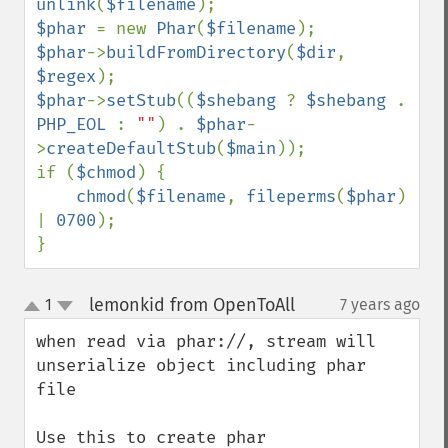
unlink
(
$filename
$phar 
= new 
Phar
(
$filename
$phar
->
buildFromDirectory
(
$dir
, 
$regex
$phar
->
setStub
((
$shebang 
? 
$shebang 
. 
PHP_EOL 
: 
""
) . 
$phar
-
>
createDefaultStub
(
$main
));

if (
$chmod
) {

chmod
(
$filename
, 
fileperms
(
$phar
) 
| 
0700
);

}
lemonkid from OpenToAll
1
7 years ago
¶
up
down
when read via phar://, stream will 
unserialize object including phar 
file
