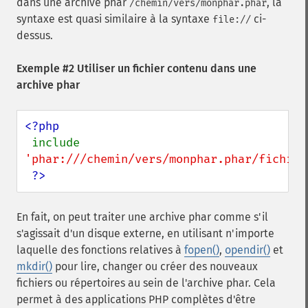
dans une archive phar
, la
/chemin/vers/monphar.phar
syntaxe est quasi similaire à la syntaxe
ci-
file://
dessus.
Exemple #2 Utiliser un fichier contenu dans une
archive phar
<?php

include 
'phar:///chemin/vers/monphar.phar/fichier
?>
En fait, on peut traiter une archive phar comme s'il
s'agissait d'un disque externe, en utilisant n'importe
laquelle des fonctions relatives à
fopen()
,
opendir()
et
mkdir()
pour lire, changer ou créer des nouveaux
fichiers ou répertoires au sein de l'archive phar. Cela
permet à des applications PHP complètes d'être