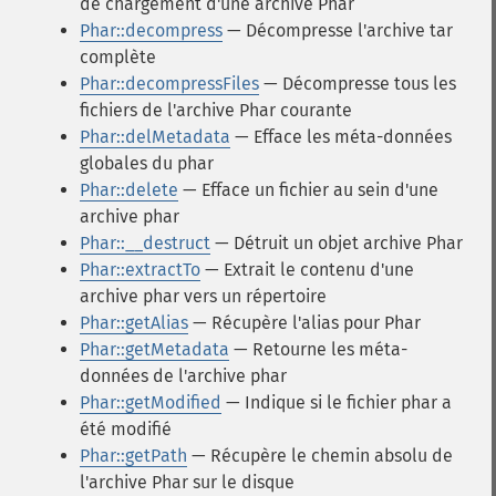
de chargement d'une archive Phar
Phar::decompress
— Décompresse l'archive tar
complète
Phar::decompressFiles
— Décompresse tous les
fichiers de l'archive Phar courante
Phar::delMetadata
— Efface les méta-données
globales du phar
Phar::delete
— Efface un fichier au sein d'une
archive phar
Phar::__destruct
— Détruit un objet archive Phar
Phar::extractTo
— Extrait le contenu d'une
archive phar vers un répertoire
Phar::getAlias
— Récupère l'alias pour Phar
Phar::getMetadata
— Retourne les méta-
données de l'archive phar
Phar::getModified
— Indique si le fichier phar a
été modifié
Phar::getPath
— Récupère le chemin absolu de
l'archive Phar sur le disque