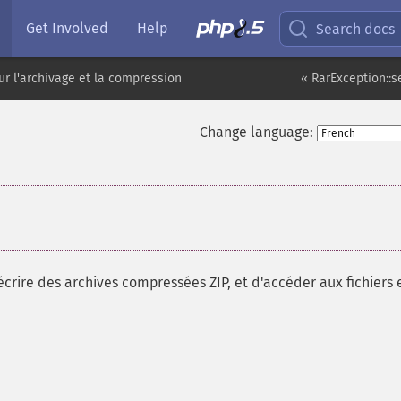
Get Involved
Help
Search docs
ur l'archivage et la compression
« RarException::
Change language:
d'écrire des archives compressées ZIP, et d'accéder aux fichiers 