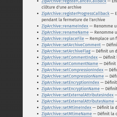
ZipArchive::registerCancelCallback
— Enr
clôture d'une archive
ZipArchive::registerProgressCallback
— E
pendant la fermeture de l'archive
ZipArchive::renameIndex
— Renomme une
ZipArchive::renameName
— Renomme une
ZipArchive::replaceFile
— Remplace un fi
ZipArchive::setArchiveComment
— Défini
ZipArchive::setArchiveFlag
— Définit un 
ZipArchive::setCommentIndex
— Définit
ZipArchive::setCommentName
— Définit
ZipArchive::setCompressionIndex
— Défi
ZipArchive::setCompressionName
— Défi
ZipArchive::setEncryptionIndex
— Définit
ZipArchive::setEncryptionName
— Défini
ZipArchive::setExternalAttributesIndex
—
ZipArchive::setExternalAttributesName
—
ZipArchive::setMtimeIndex
— Définit la 
ZipArchive::setMtimeName
— Définit la