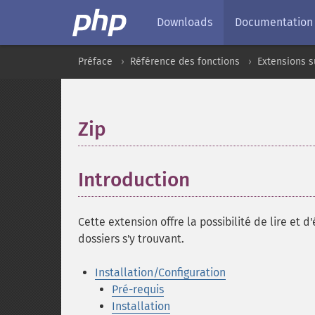
Downloads
Documentation
Préface
Référence des fonctions
Extensions s
Zip
¶
Introduction
¶
Cette extension offre la possibilité de lire et 
dossiers s'y trouvant.
Installation/Configuration
Pré-requis
Installation