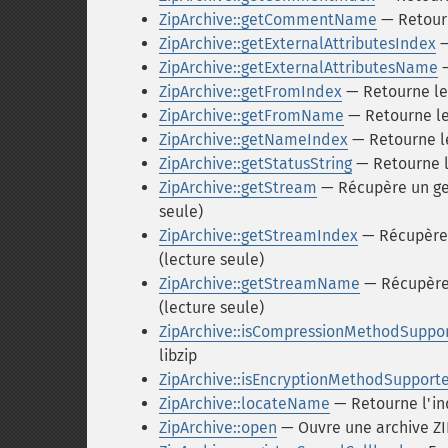
ZipArchive::getCommentName
— Retourn
ZipArchive::getExternalAttributesIndex
—
ZipArchive::getExternalAttributesName
—
ZipArchive::getFromIndex
— Retourne le 
ZipArchive::getFromName
— Retourne le
ZipArchive::getNameIndex
— Retourne le
ZipArchive::getStatusString
— Retourne l
ZipArchive::getStream
— Récupère un gest
seule)
ZipArchive::getStreamIndex
— Récupère u
(lecture seule)
ZipArchive::getStreamName
— Récupère 
(lecture seule)
ZipArchive::isCompressionMethodSuppo
libzip
ZipArchive::isEncryptionMethodSupport
ZipArchive::locateName
— Retourne l'in
ZipArchive::open
— Ouvre une archive ZI