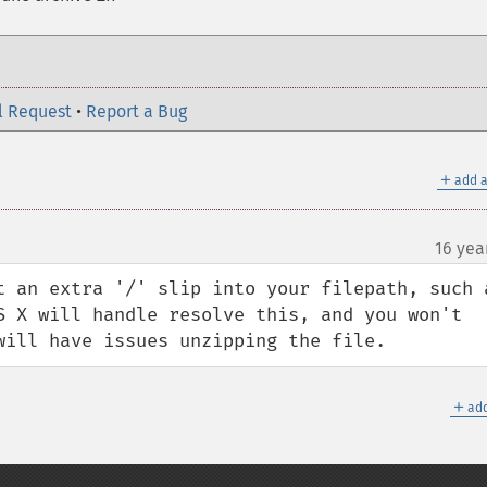
l Request
•
Report a Bug
＋
add a
16 yea
t an extra '/' slip into your filepath, such a
S X will handle resolve this, and you won't 
will have issues unzipping the file.
＋
add