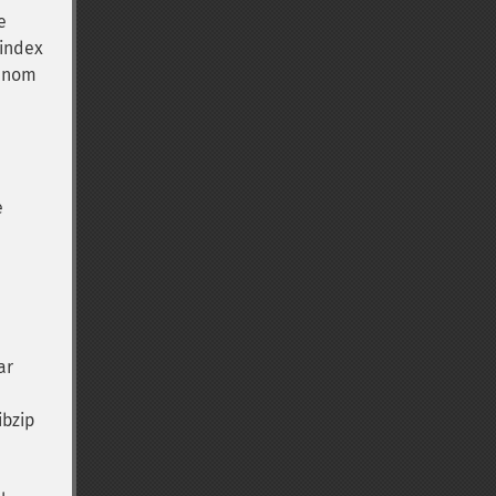
e
 index
n nom
e
ar
ibzip