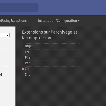
setUsingExceptions
Installation/Configuration »
Extensions sur l'archivage et
la compression
Bzip2
LZF
Phar
Rar
Zip
et
Zlib