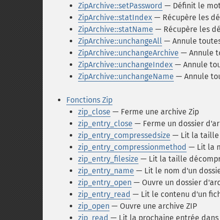
ZipArchive::setPassword
— Définit le mot
ZipArchive::statIndex
— Récupère les dét
ZipArchive::statName
— Récupère les dét
ZipArchive::unchangeAll
— Annule toutes 
ZipArchive::unchangeArchive
— Annule to
ZipArchive::unchangeIndex
— Annule tout
ZipArchive::unchangeName
— Annule tou
Fonctions Zip
zip_close
— Ferme une archive Zip
zip_entry_close
— Ferme un dossier d'ar
zip_entry_compressedsize
— Lit la taill
zip_entry_compressionmethod
— Lit la 
zip_entry_filesize
— Lit la taille décomp
zip_entry_name
— Lit le nom d'un dossie
zip_entry_open
— Ouvre un dossier d'arc
zip_entry_read
— Lit le contenu d'un fic
zip_open
— Ouvre une archive ZIP
zip_read
— Lit la prochaine entrée dans