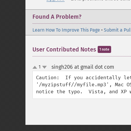
Found A Problem?
Learn How To Improve This Page
•
Submit a Pul
User Contributed Notes
1 note
singh206 at gmail dot com
1
¶
up
down
Caution:  If you accidentally le
'/myzipstuff//myfile.mp3', Mac O
notice the typo.  Vista, and XP 