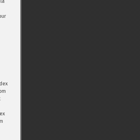
la
our
ndex
nom
x
dex
om