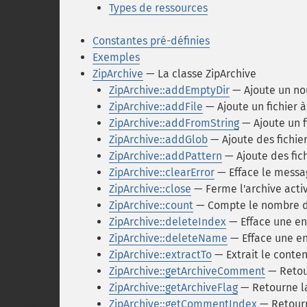
Types de ressources
Constantes pré-définies
Exemples
ZipArchive
— La classe ZipArchive
ZipArchive::addEmptyDir
— Ajoute un nou
ZipArchive::addFile
— Ajoute un fichier à
ZipArchive::addFromString
— Ajoute un f
ZipArchive::addGlob
— Ajoute des fichier
ZipArchive::addPattern
— Ajoute des fich
ZipArchive::clearError
— Efface le messag
ZipArchive::close
— Ferme l'archive acti
ZipArchive::count
— Compte le nombre de 
ZipArchive::deleteIndex
— Efface une ent
ZipArchive::deleteName
— Efface une en
ZipArchive::extractTo
— Extrait le conten
ZipArchive::getArchiveComment
— Retou
ZipArchive::getArchiveFlag
— Retourne la
ZipArchive::getCommentIndex
— Retourn