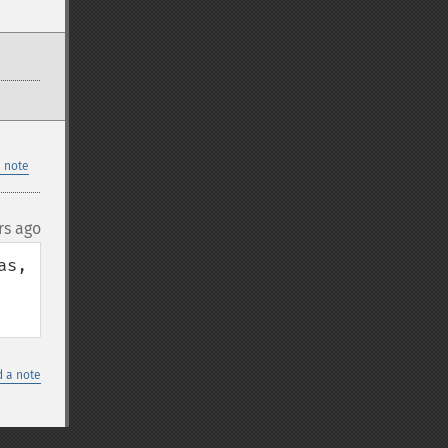
 note
rs ago
s, 
 a note