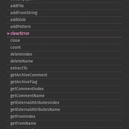
addFile
addFromString
addGlob
addPattern
clearError
close
count
deleteIndex
deleteName
extractTo
getArchiveComment
getArchiveFlag
getCommentIndex
getCommentName
getExternalAttributesIndex
getExternalAttributesName
getFromIndex
getFromName