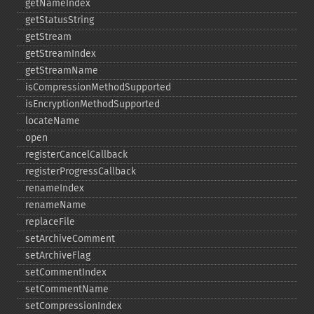
getNameIndex
getStatusString
getStream
getStreamIndex
getStreamName
isCompressionMethodSupported
isEncryptionMethodSupported
locateName
open
registerCancelCallback
registerProgressCallback
renameIndex
renameName
replaceFile
setArchiveComment
setArchiveFlag
setCommentIndex
setCommentName
setCompressionIndex