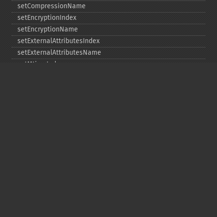
setCompressionName
setEncryptionIndex
setEncryptionName
setExternalAttributesIndex
setExternalAttributesName
setMtimeIndex
setMtimeName
setPassword
statIndex
statName
unchangeAll
unchangeArchive
unchangeIndex
unchangeName
Copyright © 2001-2026 The PHP Documentation