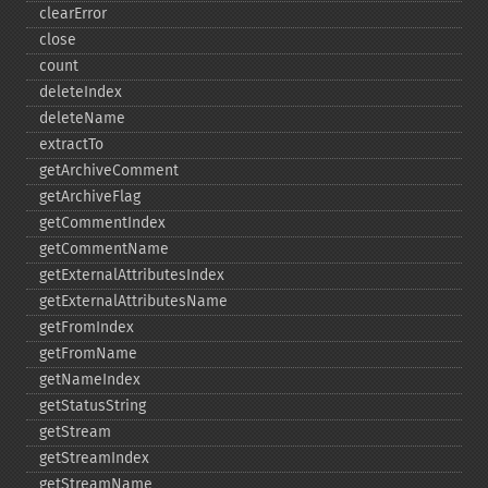
clearError
close
count
deleteIndex
deleteName
extractTo
getArchiveComment
getArchiveFlag
getCommentIndex
getCommentName
getExternalAttributesIndex
getExternalAttributesName
getFromIndex
getFromName
getNameIndex
getStatusString
getStream
getStreamIndex
getStreamName