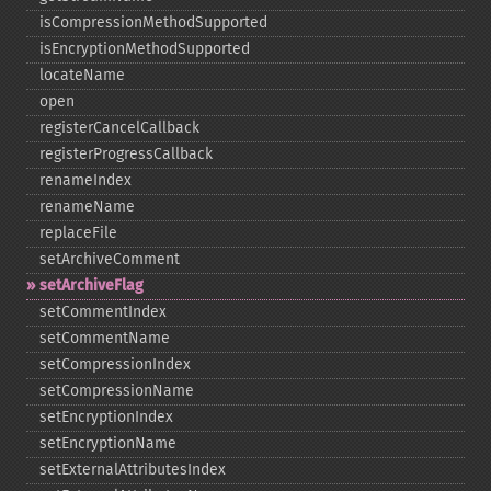
isCompressionMethodSupported
isEncryptionMethodSupported
locateName
open
registerCancelCallback
registerProgressCallback
renameIndex
renameName
replaceFile
setArchiveComment
setArchiveFlag
setCommentIndex
setCommentName
setCompressionIndex
setCompressionName
setEncryptionIndex
setEncryptionName
setExternalAttributesIndex