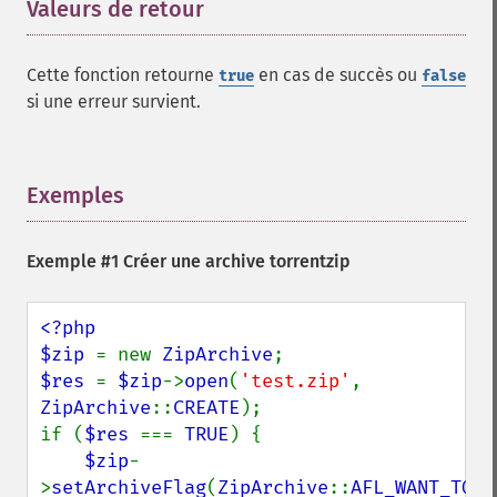
Valeurs de retour
¶
Cette fonction retourne
en cas de succès ou
true
false
si une erreur survient.
Exemples
¶
Exemple #1 Créer une archive torrentzip
<?php

$zip 
= new 
ZipArchive
$res 
= 
$zip
->
open
(
'test.zip'
, 
ZipArchive
::
CREATE
);

if (
$res 
=== 
TRUE
) {

$zip
-
>
setArchiveFlag
(
ZipArchive
::
AFL_WANT_TORR