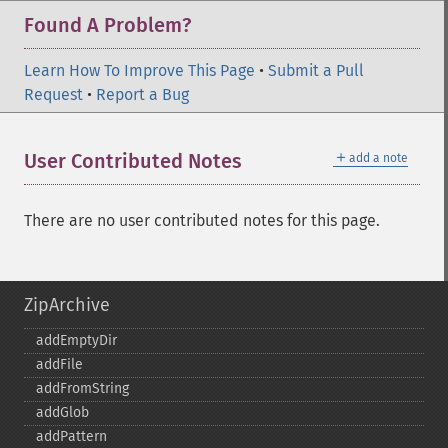
Found A Problem?
Learn How To Improve This Page
•
Submit a Pull
Request
•
Report a Bug
＋
User Contributed Notes
add a note
There are no user contributed notes for this page.
ZipArchive
addEmptyDir
addFile
addFromString
addGlob
addPattern