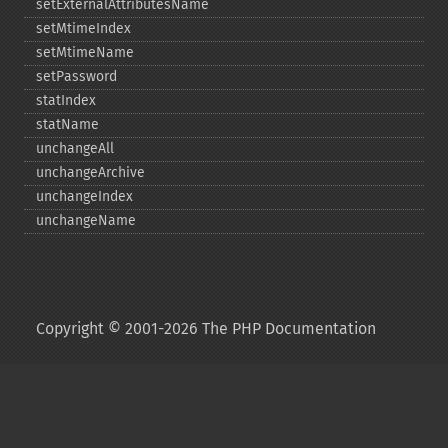
setExternalAttributesName
setMtimeIndex
setMtimeName
setPassword
statIndex
statName
unchangeAll
unchangeArchive
unchangeIndex
unchangeName
Copyright © 2001-2026 The PHP Documentation
Group
My PHP.net
Contact
Other PHP.net sites