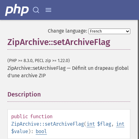
Change language:
ZipArchive::setArchiveFlag
(PHP >= 8.3.0, PECL zip >= 1.22.0)
ZipArchive::setArchiveFlag
—
Définit un drapeau global
d'une archive ZIP
Description
¶
public
function
ZipArchive::setArchiveFlag
(
int
$flag
,
int
$value
):
bool