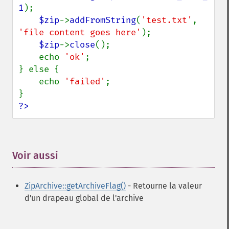
1
);

$zip
->
addFromString
(
'test.txt'
, 
'file content goes here'
);

$zip
->
close
();

    echo 
'ok'
;

} else {

    echo 
'failed'
;

?>
Voir aussi
¶
ZipArchive::getArchiveFlag()
- Retourne la valeur
d'un drapeau global de l'archive