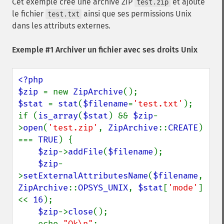
Cet exemple crée une archive ZIP
et ajoute
test.zip
le fichier
ainsi que ses permissions Unix
test.txt
dans les attributs externes.
Exemple #1 Archiver un fichier avec ses droits Unix
<?php

$zip 
= new 
ZipArchive
$stat 
= 
stat
(
$filename
=
'test.txt'
);

if (
is_array
(
$stat
) && 
$zip
-
>
open
(
'test.zip'
, 
ZipArchive
::
CREATE
) 
=== 
TRUE
) {

$zip
->
addFile
(
$filename
);

$zip
-
>
setExternalAttributesName
(
$filename
, 
ZipArchive
::
OPSYS_UNIX
, 
$stat
[
'mode'
] 
<< 
16
);

$zip
->
close
();

    echo 
"Ok\n"
;
