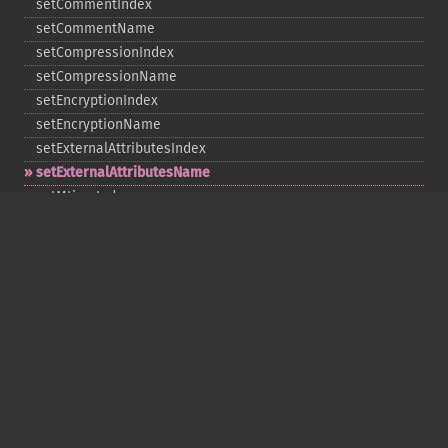
setCommentIndex
setCommentName
setCompressionIndex
setCompressionName
setEncryptionIndex
setEncryptionName
setExternalAttributesIndex
setExternalAttributesName
setMtimeIndex
setMtimeName
setPassword
statIndex
statName
unchangeAll
unchangeArchive
unchangeIndex
unchangeName