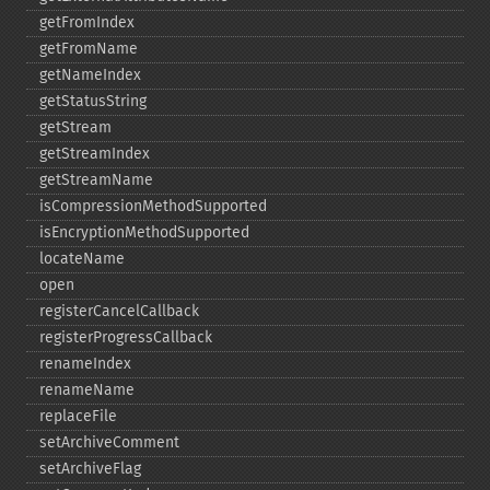
getFromIndex
getFromName
getNameIndex
getStatusString
getStream
getStreamIndex
getStreamName
isCompressionMethodSupported
isEncryptionMethodSupported
locateName
open
registerCancelCallback
registerProgressCallback
renameIndex
renameName
replaceFile
setArchiveComment
setArchiveFlag