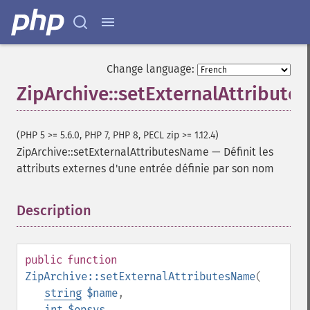
Change language:
ZipArchive::setExternalAttribut
(PHP 5 >= 5.6.0, PHP 7, PHP 8, PECL zip >= 1.12.4)
ZipArchive::setExternalAttributesName
—
Définit les
attributs externes d'une entrée définie par son nom
Description
¶
public
function
ZipArchive::setExternalAttributesName
(
string
$name
,
int
$opsys
,