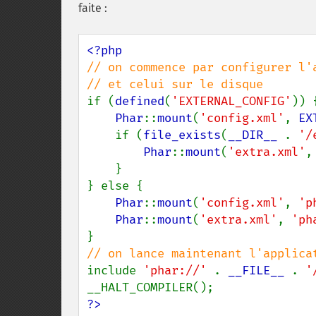
faite :
// on commence par configurer l'
if (
defined
(
'EXTERNAL_CONFIG'
)) {
Phar
::
mount
(
'config.xml'
, 
EX
    if (
file_exists
(
__DIR__ 
. 
'/
Phar
::
mount
(
'extra.xml'
,
    }

} else {

Phar
::
mount
(
'config.xml'
, 
'p
Phar
::
mount
(
'extra.xml'
, 
'ph
include 
'phar://' 
. 
__FILE__ 
. 
'
?>