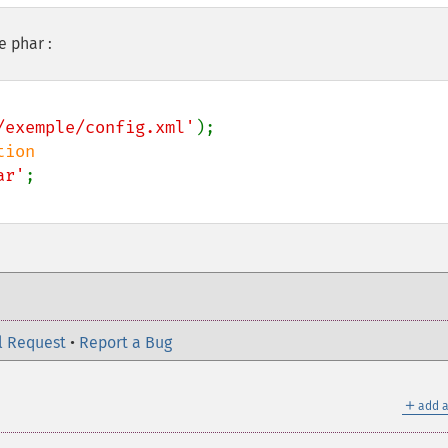
e phar :
/exemple/config.xml'
ar'
l Request
•
Report a Bug
＋
add a