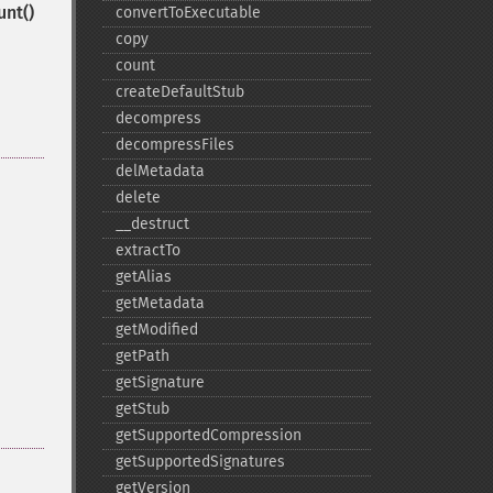
unt()
convertToExecutable
copy
count
createDefaultStub
decompress
decompressFiles
delMetadata
delete
_​_​destruct
extractTo
getAlias
getMetadata
getModified
getPath
getSignature
getStub
getSupportedCompression
getSupportedSignatures
getVersion