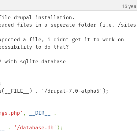
16 yea
ile drupal installation.

oaded files in a seperate folder (i.e. /sites)
xpected a file, i didnt get it to work on 
ossibility to do that?

 with sqlite database



e(__FILE__) . '/drupal-7.0-alpha5');

ngs.php'
, 
__DIR__ 
. 
__ 
. 
'/database.db'