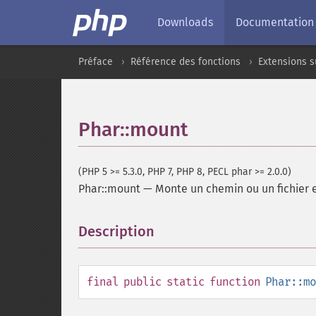
Downloads
Documentation
Préface
Référence des fonctions
Extensions s
Phar::mount
(PHP 5 >= 5.3.0, PHP 7, PHP 8, PECL phar >= 2.0.0)
Phar::mount
—
Monte un chemin ou un fichier 
Description
¶
final
public
static
function
Phar::mo