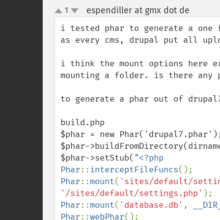
espendiller at gmx dot de
1
¶
up
down
i tested phar to generate a one f
as every cms, drupal put all upl
i think the mount options here e
mounting a folder. is there any p
to generate a phar out of drupal7
build.php

$phar = new Phar('drupal7.phar');
$phar->buildFromDirectory(dirnam
$phar->setStub("
<?php

Phar
::
interceptFileFuncs
Phar
::
mount
(
'sites/default/setti
'/sites/default/settings.php'
Phar
::
mount
(
'database.db'
, 
__DIR
Phar
::
webPhar
();
