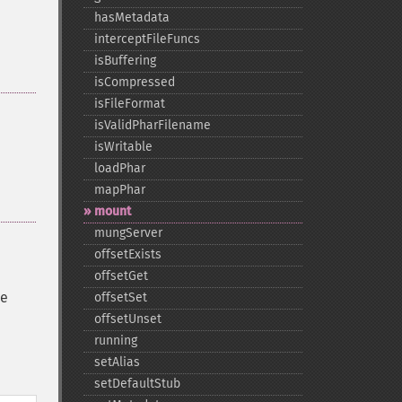
hasMetadata
interceptFileFuncs
isBuffering
isCompressed
isFileFormat
isValidPharFilename
isWritable
loadPhar
mapPhar
mount
mungServer
offsetExists
offsetGet
de
offsetSet
offsetUnset
running
setAlias
setDefaultStub