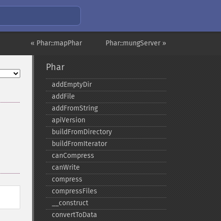
« Phar::mapPhar
Phar::mungServer »
Phar
addEmptyDir
addFile
addFromString
apiVersion
buildFromDirectory
buildFromIterator
canCompress
canWrite
compress
compressFiles
_​_​construct
convertToData