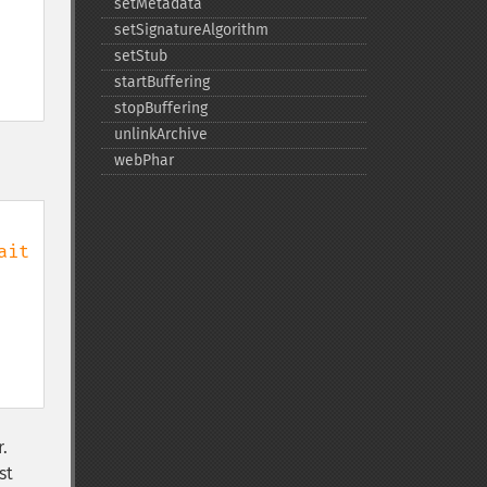
setMetadata
setSignatureAlgorithm
setStub
startBuffering
stopBuffering
unlinkArchive
webPhar
it

.
st