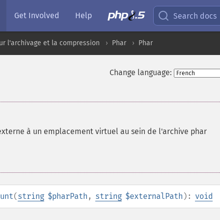
Get Involved
Help
Search docs
ur l'archivage et la compression
Phar
Phar
Change language:
externe à un emplacement virtuel au sein de l'archive phar
unt
(
string
$pharPath
,
string
$externalPath
):
void