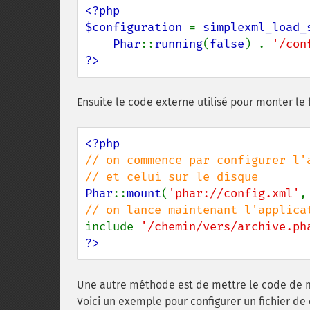
<?php

$configuration 
= 
simplexml_load_
Phar
::
running
(
false
) . 
'/con
?>
Ensuite le code externe utilisé pour monter le f
// on commence par configurer l'
Phar
::
mount
(
'phar://config.xml'
,
include 
'/chemin/vers/archive.ph
?>
Une autre méthode est de mettre le code de m
Voici un exemple pour configurer un fichier de 