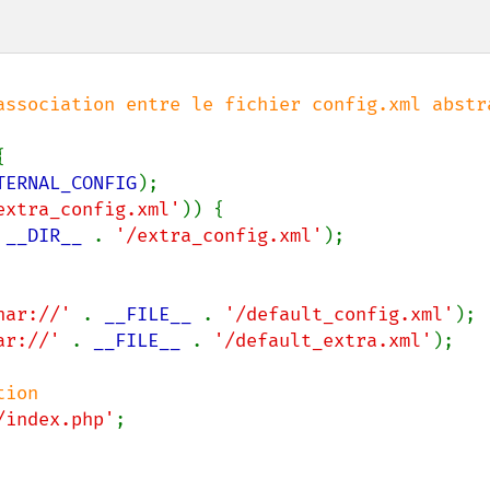
association entre le fichier config.xml abstra


TERNAL_CONFIG
);

extra_config.xml'
)) {

 
__DIR__ 
. 
'/extra_config.xml'
);

har://' 
. 
__FILE__ 
. 
'/default_config.xml'
);

ar://' 
. 
__FILE__ 
. 
'/default_extra.xml'
);

/index.php'
;
