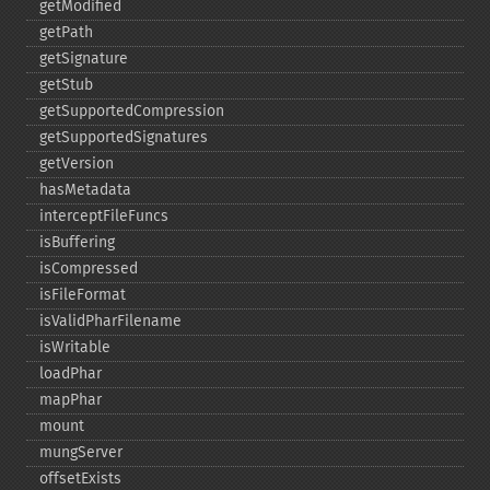
getModified
getPath
getSignature
getStub
getSupportedCompression
getSupportedSignatures
getVersion
hasMetadata
interceptFileFuncs
isBuffering
isCompressed
isFileFormat
isValidPharFilename
isWritable
loadPhar
mapPhar
mount
mungServer
offsetExists