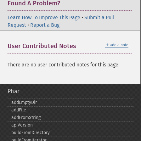
Found A Problem?
Learn How To Improve This Page
•
Submit a Pull
Request
•
Report a Bug
＋
User Contributed Notes
add a note
There are no user contributed notes for this page.
Phar
addEmptyDir
addFile
addFromString
apiVersion
buildFromDirectory
buildFromIterator