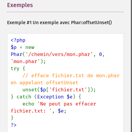
Exemples
¶
Exemple #1 Un exemple avec
Phar::offsetUnset()
<?php

$p 
= new 
Phar
(
'/chemin/vers/mon.phar'
, 
0
, 
'mon.phar'
);

try {

// efface fichier.txt de mon.phar 
en appelant offsetUnset

unset(
$p
[
'fichier.txt'
]);

} catch (
Exception $e
) {

    echo 
'Ne peut pas effacer 
fichier.txt: '
, 
$e
;

?>