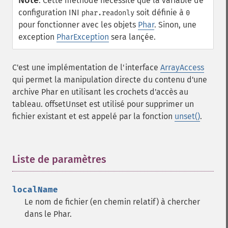
Note
:
Cette méthode nécessite que la variable de
configuration INI
soit définie à
phar.readonly
0
pour fonctionner avec les objets
Phar
. Sinon, une
exception
PharException
sera lançée.
C'est une implémentation de l'interface
ArrayAccess
qui permet la manipulation directe du contenu d'une
archive Phar en utilisant les crochets d'accès au
tableau. offsetUnset est utilisé pour supprimer un
fichier existant et est appelé par la fonction
unset()
.
Liste de paramètres
¶
localName
Le nom de fichier (en chemin relatif) à chercher
dans le Phar.