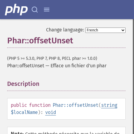
Change language:
Phar::offsetUnset
(PHP 5 >= 5.3.0, PHP 7, PHP 8, PECL phar >= 1.0.0)
Phar::offsetUnset
—
Efface un fichier d'un phar
Description
¶
public
function
Phar::offsetUnset
(
string
$localName
):
void