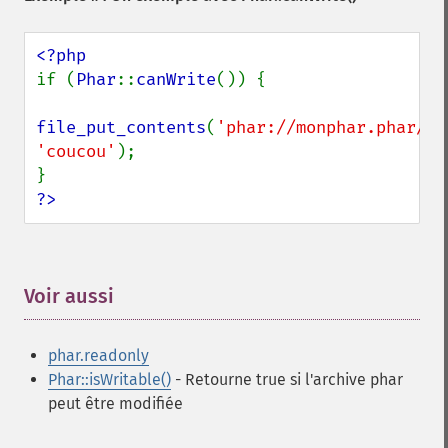
if (
Phar
::
canWrite
()) {

file_put_contents
(
'phar://monphar.phar/fi
'coucou'
);

?>
Voir aussi
¶
phar.readonly
Phar::isWritable()
- Retourne true si l'archive phar
peut être modifiée