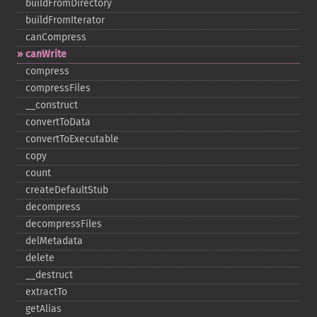
buildFromDirectory
buildFromIterator
canCompress
canWrite
compress
compressFiles
_​_​construct
convertToData
convertToExecutable
copy
count
createDefaultStub
decompress
decompressFiles
delMetadata
delete
_​_​destruct
extractTo
getAlias