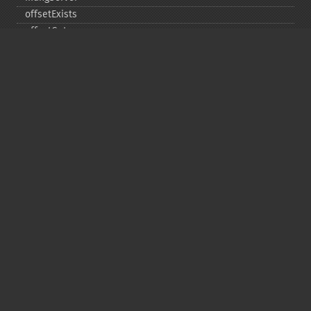
offsetExists
offsetGet
offsetSet
offsetUnset
running
setAlias
setDefaultStub
setMetadata
setSignatureAlgorithm
setStub
startBuffering
stopBuffering
unlinkArchive
webPhar
Copyright © 2001-2026 The PHP Documentation