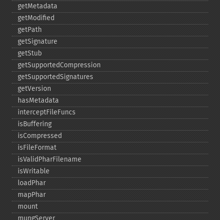
getMetadata
getModified
getPath
getSignature
getStub
getSupportedCompression
getSupportedSignatures
getVersion
hasMetadata
interceptFileFuncs
isBuffering
isCompressed
isFileFormat
isValidPharFilename
isWritable
loadPhar
mapPhar
mount
mungServer