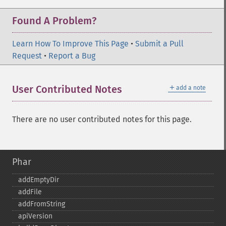
Found A Problem?
Learn How To Improve This Page
•
Submit a Pull
Request
•
Report a Bug
＋
User Contributed Notes
add a note
There are no user contributed notes for this page.
Phar
addEmptyDir
addFile
addFromString
apiVersion