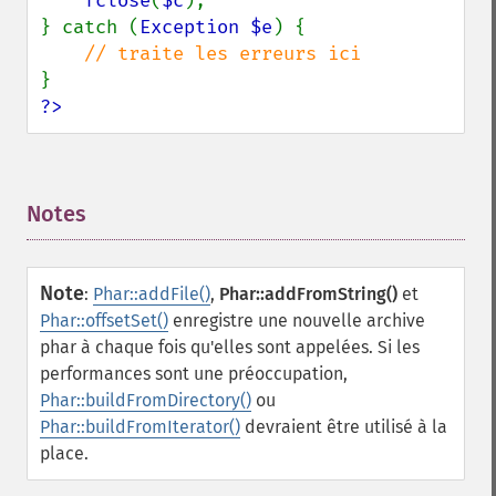
fclose
(
$c
);

} catch (
Exception $e
) {

?>
Notes
¶
Note
:
Phar::addFile()
,
Phar::addFromString()
et
Phar::offsetSet()
enregistre une nouvelle archive
phar à chaque fois qu'elles sont appelées. Si les
performances sont une préoccupation,
Phar::buildFromDirectory()
ou
Phar::buildFromIterator()
devraient être utilisé à la
place.