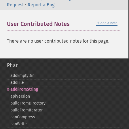
Request
•
Report a Bug
＋
User Contributed Notes
add a note
There are no user contributed notes for this page.
Phar
addEmptyDir
addFile
addFromString
apiVersion
buildFromDirectory
buildFromIterator
canCompress
canWrite