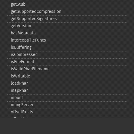
getStub
getSupportedCompression
getSupportedSignatures
getVersion
hasMetadata
interceptFileFuncs
isBuffering
isCompressed
isFileFormat
isValidPharFilename
isWritable
loadPhar
mapPhar
mount
mungServer
offsetExists
offsetGet
offsetSet
offsetUnset