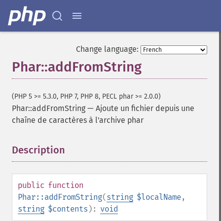
Change language:
Phar::addFromString
(PHP 5 >= 5.3.0, PHP 7, PHP 8, PECL phar >= 2.0.0)
Phar::addFromString
—
Ajoute un fichier depuis une
chaîne de caractères à l'archive phar
Description
¶
public
function
Phar::addFromString
(
string
$localName
,
string
$contents
):
void