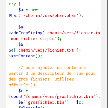
try {

$a 
= new 
Phar
(
'/chemin/vers/phar.phar'
);

$a
-
>
addFromString
(
'chemin/vers/fichier.txt'
'mon fichier simple'
);

$b 
= 
$a
[
'chemin/vers/fichier.txt'
]-
>
getContent
();

// pour ajouter du contenu à 
partir d'un descripteur de flux pour 
des gros fichiers, utiliser 
offsetSet()

$c 
= 
fopen
(
'/chemin/vers/grosfichier.bin'
);

$a
[
'grosfichier.bin'
] = 
$c
;
