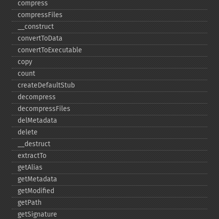
compress
compressFiles
_​_​construct
convertToData
convertToExecutable
copy
count
createDefaultStub
decompress
decompressFiles
delMetadata
delete
_​_​destruct
extractTo
getAlias
getMetadata
getModified
getPath
getSignature