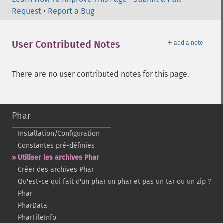
Request
•
Report a Bug
＋
User Contributed Notes
add a note
There are no user contributed notes for this page.
Phar
Installation/Configuration
Constantes pré-​définies
Utiliser les archives Phar
Créer des archives Phar
Qu'est-​ce qui fait d'un phar un phar et pas un tar ou un zip ?
Phar
PharData
PharFileInfo