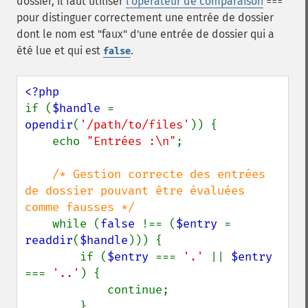
dossier, il faut utiliser
l'opérateur de comparaison
===
pour distinguer correctement une entrée de dossier
dont le nom est "faux" d'une entrée de dossier qui a
été lue et qui est
.
false
if (
$handle 
= 
opendir
(
'/path/to/files'
)) {

    echo 
"Entrées :\n"
;

/* Gestion correcte des entrées 
de dossier pouvant être évaluées 
comme fausses */

while (
false 
!== (
$entry 
= 
readdir
(
$handle
))) {

        if (
$entry 
=== 
'.' 
|| 
$entry 
=== 
'..'
) {

            continue;

        }
