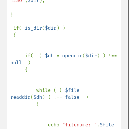
1256"
,
$dir
);

}

 if( 
is_dir
(
$dir
) ) 

 {

     if(  ( 
$dh 
= 
opendir
(
$dir
) ) !== 
null  
) 

     {

         while ( ( 
$file 
= 
readdir
(
$dh
) ) !== 
false  
) 

         {

             echo 
"filename: "
.
$file 