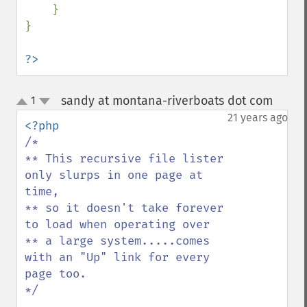
    }

}

?>
sandy at montana-riverboats dot com
1
¶
up
down
21 years ago
/*

** This recursive file lister 
only slurps in one page at 
time,

** so it doesn't take forever 
to load when operating over

** a large system.....comes 
with an "Up" link for every 
page too.

*/
