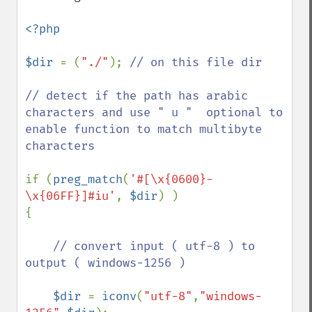
<?php

$dir 
= (
"./"
); 
// on this file dir

// detect if the path has arabic 
characters and use " u "  optional to 
enable function to match multibyte 
characters

if (
preg_match
(
'#[\x{0600}-
\x{06FF}]#iu'
, 
$dir
) )  

{

// convert input ( utf-8 ) to 
output ( windows-1256 ) 

$dir 
= 
iconv
(
"utf-8"
,
"windows-