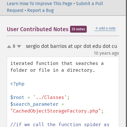
Learn How To Improve This Page
•
Submit a Pull
Request
•
Report a Bug
＋
User Contributed Notes
add a note
33 notes
sergio dot barrios at upr dot edu dot cu
8
up
down
¶
10 years ago
iterated function that searches a 
folder or file in a directory.

<?php

$root 
= 
'../Classes'
$search_parameter 
= 
"CachedObjectStorageFactory.php"
;

//if we call the function spider as 