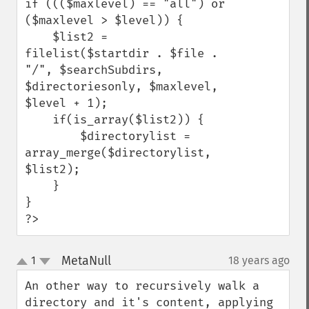
if ((($maxlevel) == "all") or 
($maxlevel > $level)) {

    $list2 = 
filelist($startdir . $file . 
"/", $searchSubdirs, 
$directoriesonly, $maxlevel, 
$level + 1);

    if(is_array($list2)) {

        $directorylist = 
array_merge($directorylist, 
$list2);

    }

}

?>
MetaNull
1
18 years ago
¶
up
down
An other way to recursively walk a 
directory and it's content, applying 