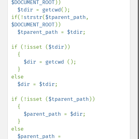
$DOCUMENT_ROOT
))

$tdir 
= 
getcwd
();

if(!
strstr
(
$tparent_path
, 
$DOCUMENT_ROOT
))

$tparent_path 
= 
$tdir
;

if (!isset (
$tdir
))

  {

$dir 
= 
getcwd 
();

  }

else

$dir 
= 
$tdir
;

if (!isset (
$tparent_path
))

  {

$parent_path 
= 
$dir
;

  }

else

$parent_path 
= 