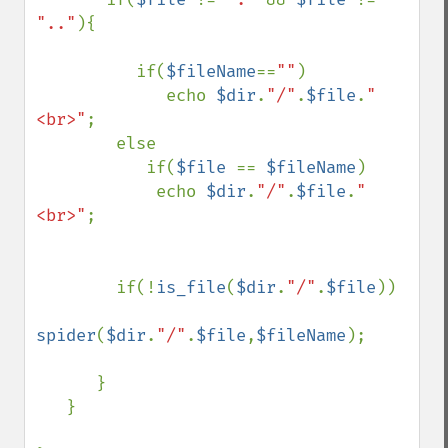
".."
){

          if(
$fileName
==
""
) 

             echo 
$dir
.
"/"
.
$file
.
"
<br>"
;  

        else

           if(
$file 
== 
$fileName
)        

            echo 
$dir
.
"/"
.
$file
.
"
<br>"
;           

        if(!
is_file
(
$dir
.
"/"
.
$file
))             

spider
(
$dir
.
"/"
.
$file
,
$fileName
);

      }    

   }
