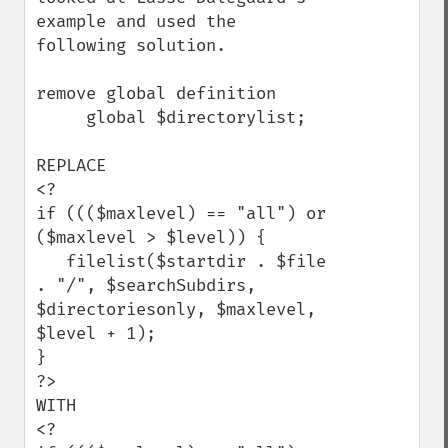
example and used the 
following solution.

remove global definition

     global $directorylist; 

REPLACE 

<?

if ((($maxlevel) == "all") or 
($maxlevel > $level)) {

   filelist($startdir . $file 
. "/", $searchSubdirs, 
$directoriesonly, $maxlevel, 
$level + 1);

}

?>

WITH

<?
