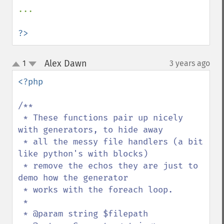
...

?>
Alex Dawn
1
3 years ago
¶
up
down
<?php

/**

 * These functions pair up nicely 
with generators, to hide away

 * all the messy file handlers (a bit 
like python's with blocks)

 * remove the echos they are just to 
demo how the generator

 * works with the foreach loop.

 *

 * @param string $filepath
