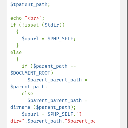
$tparent_path
;

echo 
"<br>"
;

if (!isset (
$tdir
))

  {

$upurl 
= 
$PHP_SELF
;

  }

else

  {

    if (
$parent_path 
== 
$DOCUMENT_ROOT
)

$parent_parent_path 
= 
$parent_path
;

    else

$parent_parent_path 
= 
dirname 
(
$parent_path
);

$upurl 
= 
$PHP_SELF
.
"?
dir="
.
$parent_path
.
"&parent_path="
.
