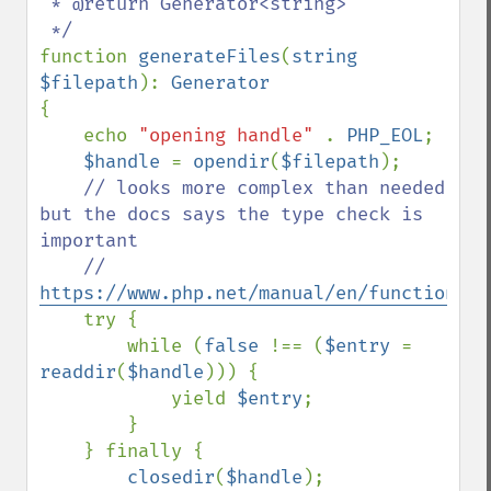
 * @return Generator<string>

function 
generateFiles
(
string 
$filepath
): 
{

    echo 
"opening handle" 
. 
PHP_EOL
;

$handle 
= 
opendir
(
$filepath
);

// looks more complex than needed 
but the docs says the type check is 
important

    // 
https://www.php.net/manual/en/function.re
try {

        while (
false 
!== (
$entry 
= 
readdir
(
$handle
))) {

            yield 
$entry
;

        }

    } finally {

closedir
(
$handle
);
