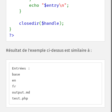
        echo 
"
$entry
\n"
;

    }

closedir
(
$handle
);

?>
Résultat de l'exemple ci-dessus est similaire à :
Entrées :

base

en

fr

output.md

test.php