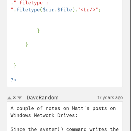
.
" filetype : 
"
.
filetype
(
$dir
.
$file
).
"<br/>"
;

         }

     }

 }

?>
DaveRandom
8
17 years ago
¶
up
down
A couple of notes on Matt's posts on 
Windows Network Drives:

Since the system() command writes the 