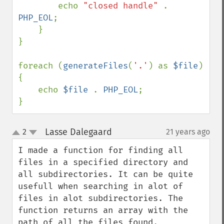
        echo 
"closed handle" 
. 
PHP_EOL
;

    }

}

foreach (
generateFiles
(
'.'
) as 
$file
) 
{

    echo 
$file 
. 
PHP_EOL
;

}
Lasse Dalegaard
2
21 years ago
¶
up
down
I made a function for finding all 
files in a specified directory and 
all subdirectories. It can be quite 
usefull when searching in alot of 
files in alot subdirectories. The 
function returns an array with the 
path of all the files found.
