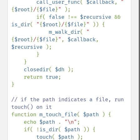
call_user_func
( 
$callback
, 
"
{
$root
}
/
{
$file
}
" 
);

        if( 
false 
!== 
$recursive 
&& 
is_dir
( 
"
{
$root
}
/
{
$file
}
" 
)) {

m_walk_dir
( 
"
{
$root
}
/
{
$file
}
"
, 
$callback
, 
$recursive 
);

        }

    }

closedir
( 
$dh 
);

    return 
true
;

}

// if the path indicates a file, run 
function 
m_touch_file
( 
$path 
) {

    echo 
$path 
. 
"\n"
;

    if( !
is_dir
( 
$path 
)) {

touch
( 
$path 
);
