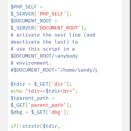
$PHP_SELF 
= 
$_SERVER
[
'PHP_SELF'
$DOCUMENT_ROOT 
= 
$_SERVER
[
'DOCUMENT_ROOT'
# activate the next line (and 
deactivate the last) to

# use this script in a 
$DOCUMENT_ROOT/~anybody

# environment.

#$DOCUMENT_ROOT="/home/sandy/public_html/"
$tdir 
= 
$_GET
[
'dir'
];

echo 
"tdir==
$tdir
<br>"
$tparent_path 
= 
$_GET
[
'parent_path'
$dbg 
= 
$_GET
[
'dbg'
];

if(!
strstr
(
$tdir
, 