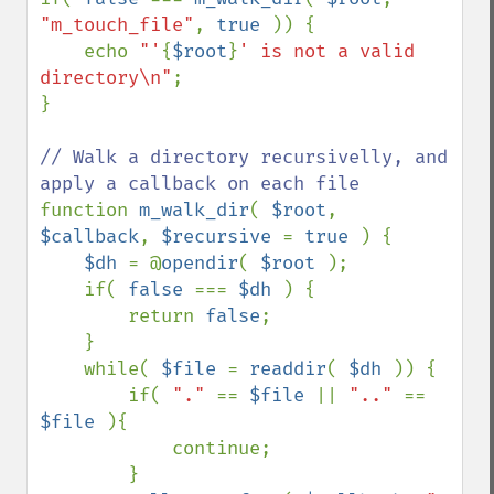
"m_touch_file"
, 
true 
)) {

    echo 
"'
{
$root
}
' is not a valid 
directory\n"
;

}

// Walk a directory recursivelly, and 
function 
m_walk_dir
( 
$root
, 
$callback
, 
$recursive 
= 
true 
) {

$dh 
= @
opendir
( 
$root 
);

    if( 
false 
=== 
$dh 
) {

        return 
false
;

    }

    while( 
$file 
= 
readdir
( 
$dh 
)) {

        if( 
"." 
== 
$file 
|| 
".." 
== 
$file 
){

            continue;

        }
