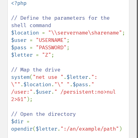
<?php

// Define the parameters for the 
$location 
= 
"\\servername\sharename"
$user 
= 
"USERNAME"
$pass 
= 
"PASSWORD"
$letter 
= 
"Z"
;

system
(
"net use "
.
$letter
.
": 
\""
.
$location
.
"\" "
.
$pass
.
" 
/user:"
.
$user
.
" /persistent:no>nul 
2>&1"
);

$dir 
= 
opendir
(
$letter
.
":/an/example/path"
)
