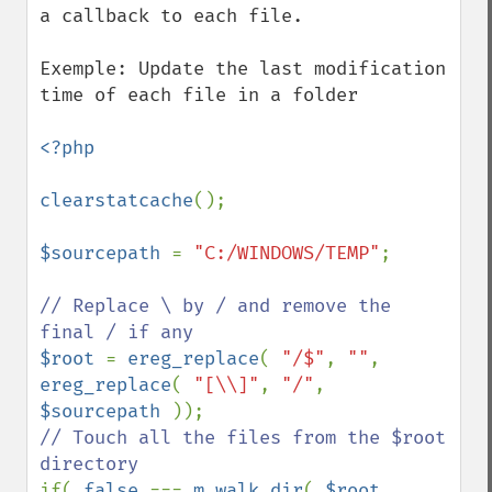
a callback to each file.

Exemple: Update the last modification 
time of each file in a folder

<?php

clearstatcache
();

$sourcepath 
= 
"C:/WINDOWS/TEMP"
;

// Replace \ by / and remove the 
$root 
= 
ereg_replace
( 
"/$"
, 
""
, 
ereg_replace
( 
"[\\]"
, 
"/"
, 
$sourcepath 
// Touch all the files from the $root 
if( 
false 
=== 
m_walk_dir
( 
$root
, 