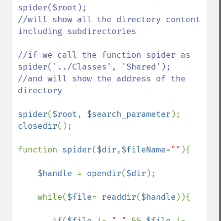
spider($root); 

//will show all the directory content 
including subdirectories

//if we call the function spider as 
spider('../Classes', 'Shared');

//and will show the address of the 
directory

spider
(
$root
, 
$search_parameter
closedir
();

function 
spider
(
$dir
,
$fileName
=
""
){

$handle 
= 
opendir
(
$dir
);

    while(
$file
= 
readdir
(
$handle
)){

       if(
$file 
!= 
"." 
&& 
$file 
!= 