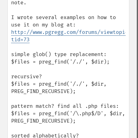
note.

I wrote several examples on how to 
use it on my blog at: 
http://www.pgregg.com/forums/viewtopic.ph
tid=73
simple glob() type replacement:

$files = preg_find('/./', $dir);

recursive?

$files = preg_find('/./', $dir, 
PREG_FIND_RECURSIVE);

pattern match? find all .php files:

$files = preg_find('/\.php$/D', $dir, 
PREG_FIND_RECURSIVE);

sorted alphabetically?
