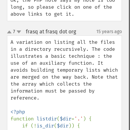
Ok, the PHP note says my note is too 
long, so please click on one of the 
above links to get it.
frasq at frasq dot org
7
15 years ago
¶
up
down
A variation on listing all the files 
in a directory recursively. The code 
illustrates a basic technique : the 
use of an auxiliary function. It 
avoids building temporary lists which 
are merged on the way back. Note that 
the array which collects the 
information must be passed by 
reference.

function 
listdir
(
$dir
=
'.'
) {

    if (!
is_dir
(
$dir
)) {
