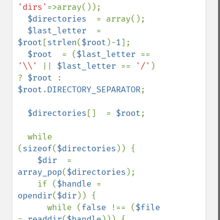
'dirs'
=>array());

$directories  
= array();

$last_letter  
= 
$root
[
strlen
(
$root
)-
1
];

$root  
= (
$last_letter 
== 
'\\' 
|| 
$last_letter 
== 
'/'
) 
? 
$root 
: 
$root
.
DIRECTORY_SEPARATOR
;

$directories
[]  = 
$root
;

  while 
(
sizeof
(
$directories
)) {

$dir  
= 
array_pop
(
$directories
);

    if (
$handle 
= 
opendir
(
$dir
)) {

      while (
false 
!== (
$file 
= 
readdir
(
$handle
))) {
