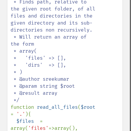
 * Finds path, relative to 
the given root folder, of all 
files and directories in the 
given directory and its sub-
directories non recursively.

 * Will return an array of 
the form 

 * array(

 *   'files' => [],

 *   'dirs'  => [],

 * )

 * @author sreekumar

 * @param string $root

 * @result array

function 
read_all_files
(
$root 
= 
'.'
){

$files  
= 
array(
'files'
=>array(), 