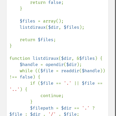
        return 
false
;

    }

$files 
= array();

listdiraux
(
$dir
, 
$files
);

    return 
$files
;

}

function 
listdiraux
(
$dir
, &
$files
) {

$handle 
= 
opendir
(
$dir
);

    while ((
$file 
= 
readdir
(
$handle
)) 
!== 
false
) {

        if (
$file 
== 
'.' 
|| 
$file 
== 
'..'
) {

            continue;

        }

$filepath 
= 
$dir 
== 
'.' 
? 
$file 
: 
$dir 
. 
'/' 
. 
$file
;
