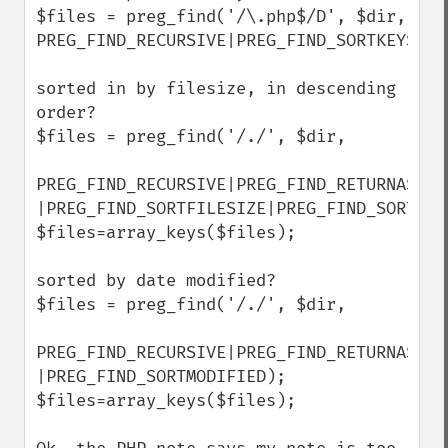
$files = preg_find('/\.php$/D', $dir, 
PREG_FIND_RECURSIVE|PREG_FIND_SORTKEYS);

sorted in by filesize, in descending 
order?

$files = preg_find('/./', $dir,

PREG_FIND_RECURSIVE|PREG_FIND_RETURNASSOC 
|PREG_FIND_SORTFILESIZE|PREG_FIND_SORTDESC
$files=array_keys($files);

sorted by date modified?

$files = preg_find('/./', $dir,

PREG_FIND_RECURSIVE|PREG_FIND_RETURNASSOC 
|PREG_FIND_SORTMODIFIED);

$files=array_keys($files);
