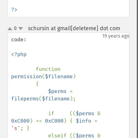
?>
schursin at gmail[deleteme] dot com
0
¶
up
down
19 years ago
code:

<?php

function 
permission
(
$filename
)

        {

$perms 
= 
fileperms
(
$filename
);

            if     ((
$perms 
& 
0xC000
) == 
0xC000
) { 
$info 
= 
's'
; }

            elseif ((
$perms 
& 