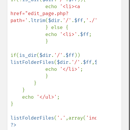
            echo 
'<li><a 
href="edit_page.php?
path='
.
ltrim
(
$dir
.
'/'
.
$ff
,
'./'
).
'">'
.
$ff
.
            } else {

            echo 
'<li>'
.
$ff
;    

            }

if(
is_dir
(
$dir
.
'/'
.
$ff
)) 
listFolderFiles
(
$dir
.
'/'
.
$ff
,
$exclude
);

            echo 
'</li>'
;

            }

        }

    }

    echo 
'</ul>'
;

}

listFolderFiles
(
'.'
,array(
'index.php'
,
'ed
?>