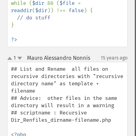
while (
$dir 
&& (
$file 
= 
readdir
(
$dir
)) !== 
false
) {

}

?>
Mauro Alessandro Nonnis
1
15 years ago
¶
up
down
## List and Rename  all files on 
recursive directories with "recursive 
directory name" as template + 
filename

## Advice:  other files in the same 
directory will result in a warning 

## scriptname : Recursive 
Dir_Renfiles_dirname-filename.php
