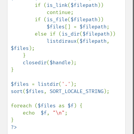
        if (
is_link
(
$filepath
))

            continue;

        if (
is_file
(
$filepath
))

$files
[] = 
$filepath
;

        else if (
is_dir
(
$filepath
))

listdiraux
(
$filepath
, 
$files
);

    }

closedir
(
$handle
);

}

$files 
= 
listdir
(
'.'
sort
(
$files
, 
SORT_LOCALE_STRING
);

foreach (
$files 
as 
$f
) {

    echo  
$f
, 
"\n"
;

?>