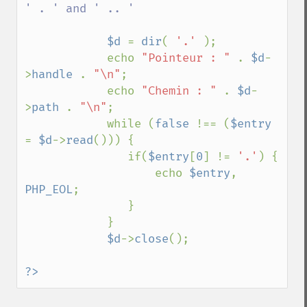
' . ' and ' .. '

$d 
= 
dir
( 
'.' 
);

            echo 
"Pointeur : " 
. 
$d
-
>
handle 
. 
"\n"
;

            echo 
"Chemin : " 
. 
$d
-
>
path 
. 
"\n"
;

            while (
false 
!== (
$entry 
= 
$d
->
read
())) {

               if(
$entry
[
0
] != 
'.'
) {

                   echo 
$entry
, 
PHP_EOL
;

               }

            }

$d
->
close
();

?>