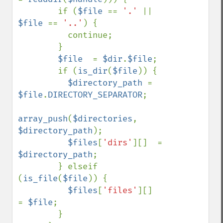
        if (
$file 
== 
'.' 
|| 
$file 
== 
'..'
) {

          continue;

        }

$file  
= 
$dir
.
$file
;

        if (
is_dir
(
$file
)) {

$directory_path 
= 
$file
.
DIRECTORY_SEPARATOR
;

array_push
(
$directories
, 
$directory_path
);

$files
[
'dirs'
][]  = 
$directory_path
;

        } elseif 
(
is_file
(
$file
)) {

$files
[
'files'
][]  
= 
$file
;

        }
