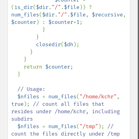
(
is_dir
(
$dir
.
"/"
.
$file
)) ? 
num_files
(
$dir
.
"/"
.
$file
, 
$recursive
, 
$counter
) : 
$counter
+
1
;

          }

        }

closedir
(
$dh
);

      }

    }

    return 
$counter
;

  }

// Usage:

$nfiles 
= 
num_files
(
"/home/kchr"
, 
true
); 
// count all files that 
resides under /home/kchr, including 
subdirs

$nfiles 
= 
num_files
(
"/tmp"
); 
// 
count the files directly under /tmp
