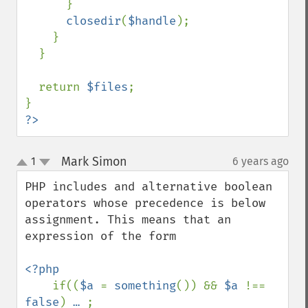
      }

closedir
(
$handle
);

    }

  }

  return 
$files
;

?>
Mark Simon
1
6 years ago
¶
up
down
PHP includes and alternative boolean 
operators whose precedence is below 
assignment. This means that an 
expression of the form

<?php

if((
$a 
= 
something
()) && 
$a 
!== 
false
) 
… 