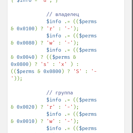
{ 
$info 
= 
'u'
; }

// владелец

$info 
.= ((
$perms 
& 
0x0100
) ? 
'r' 
: 
'-'
);

$info 
.= ((
$perms 
& 
0x0080
) ? 
'w' 
: 
'-'
);

$info 
.= ((
$perms 
& 
0x0040
) ? ((
$perms 
& 
0x0800
) ? 
's' 
: 
'x' 
) : 
((
$perms 
& 
0x0800
) ? 
'S' 
: 
'-
'
));

// группа

$info 
.= ((
$perms 
& 
0x0020
) ? 
'r' 
: 
'-'
);

$info 
.= ((
$perms 
& 
0x0010
) ? 
'w' 
: 
'-'
);

$info 
.= ((
$perms 