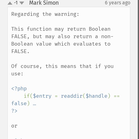
Mark Simon
-1
6 years ago
¶
up
down
Regarding the warning:

This function may return Boolean 
FALSE, but may also return a non-
Boolean value which evaluates to 
FALSE.

Of course, this means that if you 
use:

<?php

if(
$entry 
= 
readdir
(
$handle
) == 
false
) 
…

or
