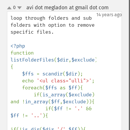
avi dot megladon at gmail dot com
0
¶
up
down
14 years ago
loop through folders and sub 
folders with option to remove 
specific files.

function 
listFolderFiles
(
$dir
,
$exclude
)
{

$ffs 
= 
scandir
(
$dir
);

    echo 
'<ul class="ulli">'
;

    foreach(
$ffs 
as 
$ff
){

        if(
is_array
(
$exclude
) 
and !
in_array
(
$ff
,
$exclude
)){

            if(
$ff 
!= 
'.' 
&& 
$ff 
!= 
'..'
){

if(!
is_dir
(
$dir
.
'/'
.
$ff
)){
