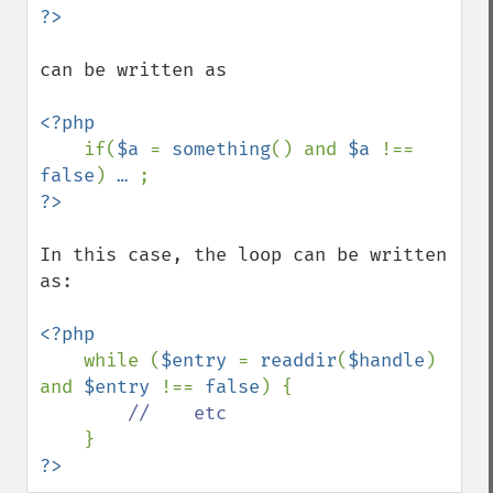
can be written as 

<?php

if(
$a 
= 
something
() and 
$a 
!== 
false
) 
… 
In this case, the loop can be written 
as:

<?php

while (
$entry 
= 
readdir
(
$handle
) 
and 
$entry 
!== 
false
) {

//    etc

?>