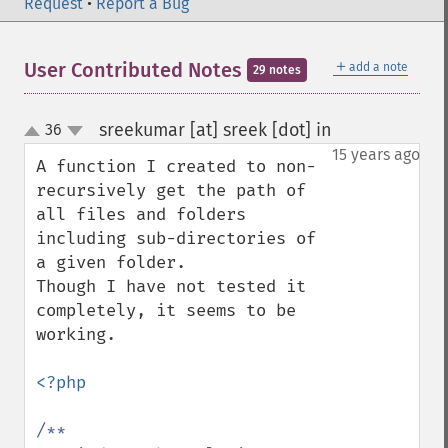
Request
•
Report a Bug
＋
User Contributed Notes
add a note
29 notes
sreekumar [at] sreek [dot] in
36
¶
up
down
15 years ago
A function I created to non-
recursively get the path of 
all files and folders 
including sub-directories of 
a given folder.

Though I have not tested it 
completely, it seems to be 
working.

<?php

/**
