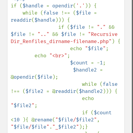
if (
$handle 
= 
opendir
(
'.'
)) {

    while (
false 
!== (
$file 
= 
readdir
(
$handle
))) {

                if (
$file 
!= 
"." 
&& 
$file 
!= 
".." 
&& 
$file 
!= 
"Recursive 
Dir_Renfiles_dirname-filename.php"
) {

                    echo 
"
$file
"
;

        echo 
"<br>"
;

$count 
= -
1
;

$handle2 
= 
@
opendir
(
$file
);

                        while (
false 
!== (
$file2 
= @
readdir
(
$handle2
))) {

                        echo 
"
$file2
"
;      

                        if (
$count 
<
10 
){ @
rename
(
"
$file
/
$file2
"
, 
"
$file
/
$file
"
.
"_
$file2
"
);}
