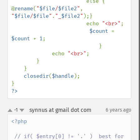
                        else { 
@
rename
(
"
$file
/
$file2
"
, 
"
$file
/
$file
"
.
"_
$file2
"
);}

                        echo 
"<br>"
;

$count 
= 
$count 
+ 
1
;

                            }

             echo 
"<br>"
;

        }

    }

closedir
(
$handle
);

?>
synnus at gmail dot com
-1
6 years ago
¶
up
down
<?php 

// if( $entry[0] != '.' )  best for 