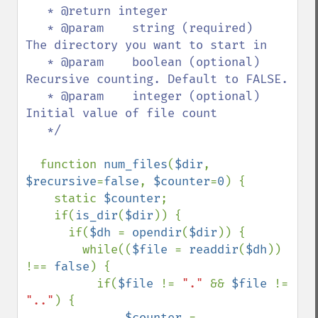
   * @return integer

   * @param    string (required)   
The directory you want to start in

   * @param    boolean (optional)  
Recursive counting. Default to FALSE. 

   * @param    integer (optional)  
Initial value of file count

   */  

function 
num_files
(
$dir
, 
$recursive
=
false
, 
$counter
=
0
) {

    static 
$counter
;

    if(
is_dir
(
$dir
)) {

      if(
$dh 
= 
opendir
(
$dir
)) {

        while((
$file 
= 
readdir
(
$dh
)) 
!== 
false
) {

          if(
$file 
!= 
"." 
&& 
$file 
!= 
".."
) {

$counter 
= 