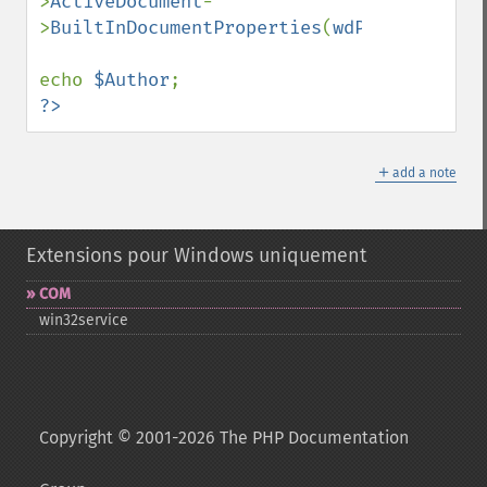
>
ActiveDocument
-
>
BuiltInDocumentProperties
(
wdPropertyAuth
echo 
$Author
?>
＋
add a note
Extensions pour Windows uniquement
COM
win32service
Copyright © 2001-2026 The PHP Documentation