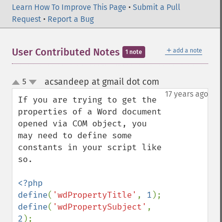
Learn How To Improve This Page
•
Submit a Pull
Request
•
Report a Bug
＋
User Contributed Notes
add a note
1 note
acsandeep at gmail dot com
5
¶
up
down
17 years ago
If you are trying to get the 
properties of a Word document 
opened via COM object, you 
may need to define some 
constants in your script like 
so.

<?php

define
(
'wdPropertyTitle'
, 
1
define
(
'wdPropertySubject'
, 
2