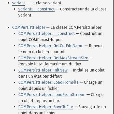
variant
— La classe variant
variant::__construct
— Constructeur de la classe
variant
COMPersistHelper
— La classe COMPersistHelper
COMPersistHelper::__construct
— Construit un
objet COMPersistHelper
COMPersistHelper::GetCurFileName
— Renvoie
le nom du fichier courant
COMPersistHelper::GetMaxStreamSize
—
Renvoie la taille maximum du flux
COMPersistHelper::InitNew
— Initialise un objet
dans un état par défaut
COMPersistHelper::LoadFromFile
— Charge un
objet depuis un fichier
COMPersistHelper::LoadFromStream
— Charge
un objet depuis un flux
COMPersistHelper::SaveToFile
— Sauvegarde un
objet dans un fichier