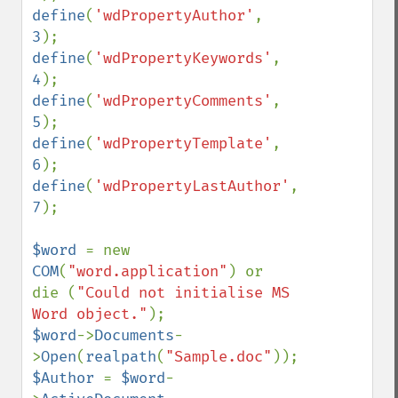
define
(
'wdPropertyAuthor'
, 
3
define
(
'wdPropertyKeywords'
, 
4
define
(
'wdPropertyComments'
, 
5
define
(
'wdPropertyTemplate'
, 
6
define
(
'wdPropertyLastAuthor'
, 
7
);

$word 
= new 
COM
(
"word.application"
) or 
die (
"Could not initialise MS 
Word object."
$word
->
Documents
-
>
Open
(
realpath
(
"Sample.doc"
$Author 
= 
$word
-