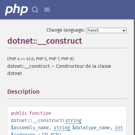
Change language:
dotnet::__construct
(PHP 4 >= 4.1.0, PHP 5, PHP 7, PHP 8)
dotnet::__construct
—
Constructeur de la classe
dotnet
Description
¶
public
function
dotnet::__construct
(
string
$assembly_name
,
string
$datatype_name
,
int
$codepage
=
CP_ACP
)