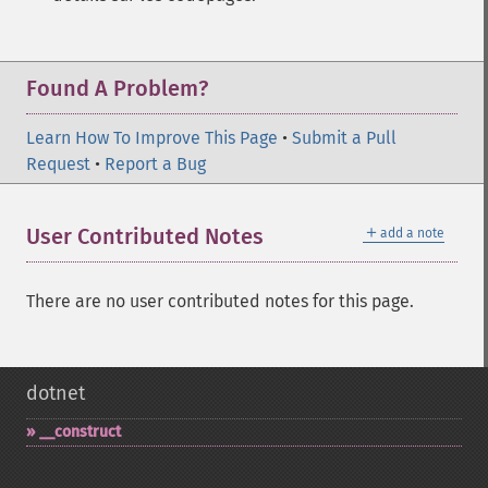
Found A Problem?
Learn How To Improve This Page
•
Submit a Pull
Request
•
Report a Bug
＋
User Contributed Notes
add a note
There are no user contributed notes for this page.
dotnet
_​_​construct