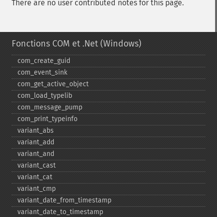
There are no user contributed notes for this page.
Fonctions COM et .Net (Windows)
com_​create_​guid
com_​event_​sink
com_​get_​active_​object
com_​load_​typelib
com_​message_​pump
com_​print_​typeinfo
variant_​abs
variant_​add
variant_​and
variant_​cast
variant_​cat
variant_​cmp
variant_​date_​from_​timestamp
variant_​date_​to_​timestamp