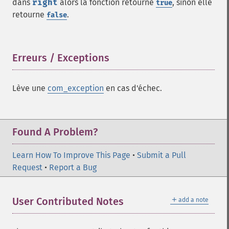
dans
right
alors la fonction retourne
, sinon elle
true
retourne
.
false
Erreurs / Exceptions
¶
Lève une
com_exception
en cas d'échec.
Found A Problem?
Learn How To Improve This Page
•
Submit a Pull
Request
•
Report a Bug
＋
User Contributed Notes
add a note