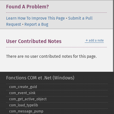
Found A Problem?
Learn How To Improve This Page
•
Submit a Pull
Request
•
Report a Bug
＋
User Contributed Notes
add a note
There are no user contributed notes for this page.
Fonctions COM et .Net (Windows)
com_​create_​guid
com_​event_​sink
com_​get_​active_​object
com_​load_​typelib
com_​message_​pump