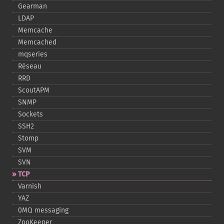
Gearman
LDAP
Memcache
Memcached
mqseries
Réseau
RRD
ScoutAPM
SNMP
Sockets
SSH2
Stomp
SVM
SVN
TCP
Varnish
YAZ
0MQ messaging
ZooKeeper