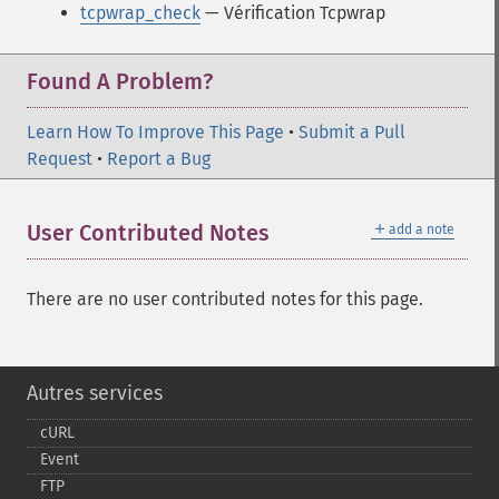
tcpwrap_check
— Vérification Tcpwrap
Found A Problem?
Learn How To Improve This Page
•
Submit a Pull
Request
•
Report a Bug
＋
User Contributed Notes
add a note
There are no user contributed notes for this page.
Autres services
cURL
Event
FTP