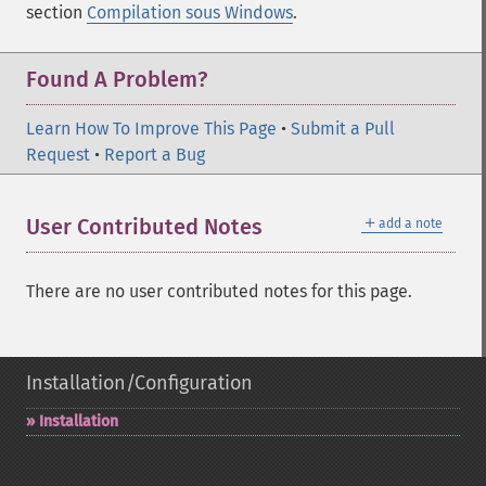
section
Compilation sous Windows
.
Found A Problem?
Learn How To Improve This Page
•
Submit a Pull
Request
•
Report a Bug
＋
User Contributed Notes
add a note
There are no user contributed notes for this page.
Installation/Configuration
Installation