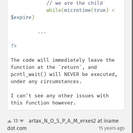
// we are the child 

while(
microtime
(
true
) < 
$expire
) 

         ...

The code will immediately leave the 
function at the `return`, and 
pcntl_wait() will NEVER be executed, 
under any circumstances.

I can't see any other issues with 
this function however.
artax_N_O_S_P_A_M_erxes2 at iname
13
up
down
dot com
15 years ago
¶