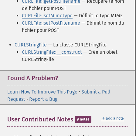
CURLFile::getPostFilename
— Récupère le nom
de fichier pour POST
CURLFile::setMimeType
— Définit le type MIME
CURLFile::setPostFilename
— Définit le nom du
fichier pour POST
CURLStringFile
— La classe CURLStringFile
CURLStringFile::__construct
— Crée un objet
CURLStringFile
Found A Problem?
Learn How To Improve This Page
•
Submit a Pull
Request
•
Report a Bug
＋
User Contributed Notes
add a note
9 notes