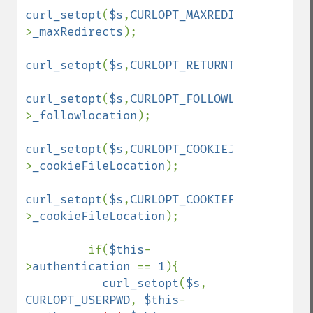
curl_setopt
(
$s
,
CURLOPT_MAXREDIRS
,
$this
-
>
_maxRedirects
);

curl_setopt
(
$s
,
CURLOPT_RETURNTRANSFER
,
tru
curl_setopt
(
$s
,
CURLOPT_FOLLOWLOCATION
,
$th
>
_followlocation
);

curl_setopt
(
$s
,
CURLOPT_COOKIEJAR
,
$this
-
>
_cookieFileLocation
);

curl_setopt
(
$s
,
CURLOPT_COOKIEFILE
,
$this
-
>
_cookieFileLocation
);

         if(
$this
-
>
authentication 
== 
1
){

curl_setopt
(
$s
, 
CURLOPT_USERPWD
, 
$this
-