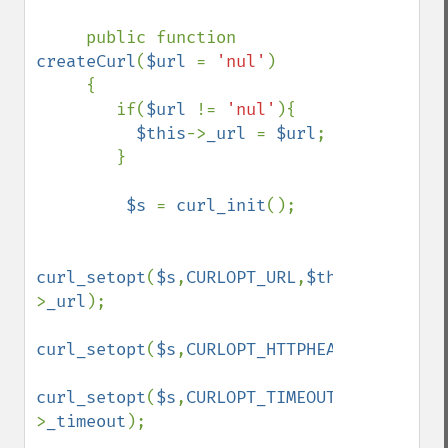
     public function 
createCurl
(
$url 
= 
'nul'
)

     {

        if(
$url 
!= 
'nul'
){

$this
->
_url 
= 
$url
;

        }

$s 
= 
curl_init
();

curl_setopt
(
$s
,
CURLOPT_URL
,
$this
-
>
_url
);

curl_setopt
(
$s
,
CURLOPT_HTTPHEADER
,array(
'
curl_setopt
(
$s
,
CURLOPT_TIMEOUT
,
$this
-
>
_timeout
);
