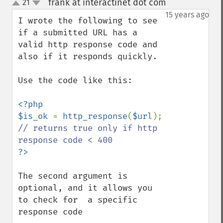
frank at interactinet dot com
21
¶
up
down
15 years ago
I wrote the following to see 
if a submitted URL has a 
valid http response code and 
also if it responds quickly. 

Use the code like this:

<?php

$is_ok 
= 
http_response
(
$url
); 
// returns true only if http 
The second argument is 
optional, and it allows you 
to check for  a specific 
response code
