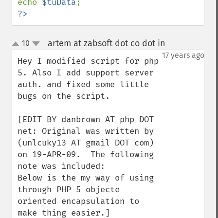
echo 
$tuData
?>
artem at zabsoft dot co dot in
10
¶
up
down
17 years ago
Hey I modified script for php 
5. Also I add support server 
auth. and fixed some little 
bugs on the script.

[EDIT BY danbrown AT php DOT 
net: Original was written by 
(unlcuky13 AT gmail DOT com) 
on 19-APR-09.  The following 
note was included:

Below is the my way of using 
through PHP 5 objecte 
oriented encapsulation to 
make thing easier.]
