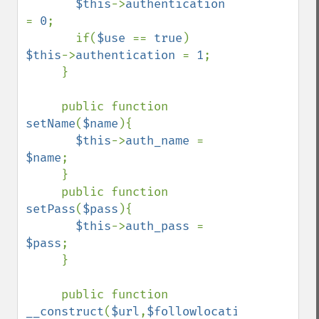
$this
->
authentication 
= 
0
;

       if(
$use 
== 
true
) 
$this
->
authentication 
= 
1
;

     }

     public function 
setName
(
$name
){

$this
->
auth_name 
= 
$name
;

     }

     public function 
setPass
(
$pass
){

$this
->
auth_pass 
= 
$pass
;

     }

     public function 
__construct
(
$url
,
$followlocation 