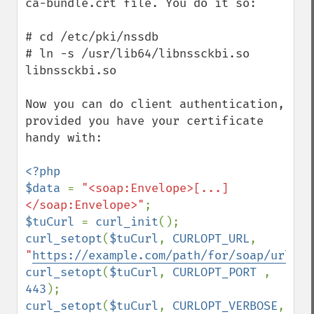
ca-bundle.crt file. You do it so:

# cd /etc/pki/nssdb

# ln -s /usr/lib64/libnssckbi.so 
libnssckbi.so

Now you can do client authentication, 
provided you have your certificate 
handy with:

<?php

$data 
= 
"<soap:Envelope>[...]
</soap:Envelope>"
$tuCurl 
= 
curl_init
curl_setopt
(
$tuCurl
, 
CURLOPT_URL
, 
"
https://example.com/path/for/soap/url/
"
curl_setopt
(
$tuCurl
, 
CURLOPT_PORT 
, 
443
curl_setopt
(
$tuCurl
, 
CURLOPT_VERBOSE
, 