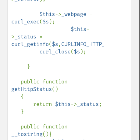
$this
->
_webpage 
= 
curl_exec
(
$s
);

$this
-
>
_status 
= 
curl_getinfo
(
$s
,
CURLINFO_HTTP_CODE
);

curl_close
(
$s
);

     }

   public function 
getHttpStatus
()

   {

       return 
$this
->
_status
;

   }

   public function 
__tostring
(){
