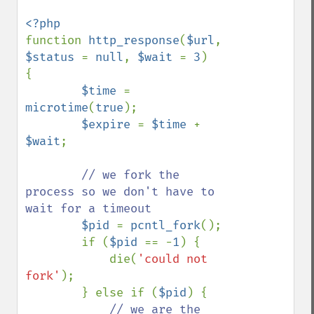
function 
http_response
(
$url
, 
$status 
= 
null
, 
$wait 
= 
3
)

{

$time 
= 
microtime
(
true
);

$expire 
= 
$time 
+ 
$wait
;

// we fork the 
process so we don't have to 
wait for a timeout

$pid 
= 
pcntl_fork
();

        if (
$pid 
== -
1
) {

            die(
'could not 
fork'
);

        } else if (
$pid
) {

// we are the 