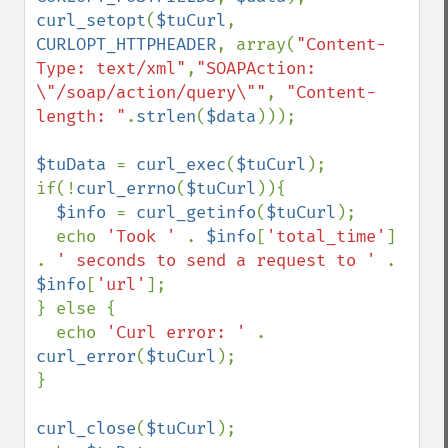
curl_setopt
(
$tuCurl
, 
CURLOPT_HTTPHEADER
, array(
"Content-
Type: text/xml"
,
"SOAPAction: 
\"/soap/action/query\""
, 
"Content-
length: "
.
strlen
(
$data
)));

$tuData 
= 
curl_exec
(
$tuCurl
);

if(!
curl_errno
(
$tuCurl
)){

$info 
= 
curl_getinfo
(
$tuCurl
);

  echo 
'Took ' 
. 
$info
[
'total_time'
] 
. 
' seconds to send a request to ' 
. 
$info
[
'url'
];

} else {

  echo 
'Curl error: ' 
. 
curl_error
(
$tuCurl
);

}

curl_close
(
$tuCurl
);
