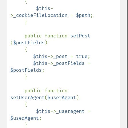
     {

$this
-
>
_cookieFileLocation 
= 
$path
;

     }

     public function 
setPost 
(
$postFields
)

     {

$this
->
_post 
= 
true
;

$this
->
_postFields 
= 
$postFields
;

     }

     public function 
setUserAgent
(
$userAgent
)

     {

$this
->
_useragent 
= 
$userAgent
;

     }
