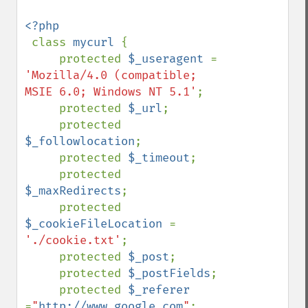
<?php

class 
mycurl 
{

     protected 
$_useragent 
= 
'Mozilla/4.0 (compatible; 
MSIE 6.0; Windows NT 5.1'
;

     protected 
$_url
;

     protected 
$_followlocation
;

     protected 
$_timeout
;

     protected 
$_maxRedirects
;

     protected 
$_cookieFileLocation 
= 
'./cookie.txt'
;

     protected 
$_post
;

     protected 
$_postFields
;

     protected 
$_referer 
=
"
http://www.google.com
"
;
