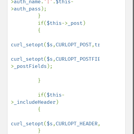
>
auth_name
.
':'
.
$this
-
>
auth_pass
);

         }

         if(
$this
->
_post
)

         {

curl_setopt
(
$s
,
CURLOPT_POST
,
true
);

curl_setopt
(
$s
,
CURLOPT_POSTFIELDS
,
$this
-
>
_postFields
);

         }

         if(
$this
-
>
_includeHeader
)

         {

curl_setopt
(
$s
,
CURLOPT_HEADER
,
true
);

         }
