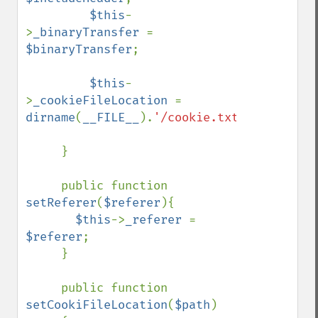
$this
-
>
_binaryTransfer 
= 
$binaryTransfer
;

$this
-
>
_cookieFileLocation 
= 
dirname
(
__FILE__
).
'/cookie.txt'
;

     }

     public function 
setReferer
(
$referer
){

$this
->
_referer 
= 
$referer
;

     }

     public function 
setCookiFileLocation
(
$path
)
