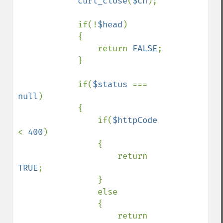
curl_close
(
$ch
);

            if(!
$head
)

            {

                return 
FALSE
;

            }

            if(
$status 
=== 
null
)

            {

                if(
$httpCode 
< 
400
)

                {

                    return 
TRUE
;

                }

                else

                {

                    return 