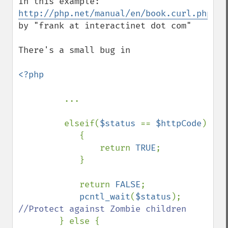
In this example: 
http://php.net/manual/en/book.curl.php#10
by "frank at interactinet dot com"

There's a small bug in

<?php

...

         elseif(
$status 
== 
$httpCode
) 

            { 

                return 
TRUE
; 

            } 

            return 
FALSE
; 

pcntl_wait
(
$status
); 
//Protect against Zombie children 

} else { 
