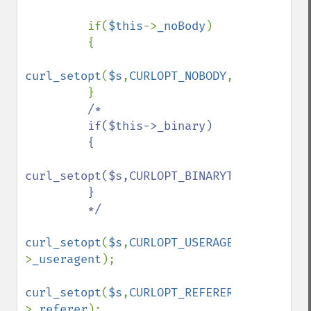
         if(
$this
->
_noBody
)

         {

curl_setopt
(
$s
,
CURLOPT_NOBODY
,
true
);

         }

/*

         if($this->_binary)

         {

curl_setopt($s,CURLOPT_BINARYTRANSFER,true
         }

         */

curl_setopt
(
$s
,
CURLOPT_USERAGENT
,
$this
-
>
_useragent
);

curl_setopt
(
$s
,
CURLOPT_REFERER
,
$this
-
>
_referer
);
