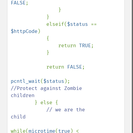
FALSE
;

                }

            }

            elseif(
$status 
== 
$httpCode
)

            {

                return 
TRUE
;

            }

            return 
FALSE
;

pcntl_wait
(
$status
); 
//Protect against Zombie 
children

} else {

// we are the 
child

while(
microtime
(
true
) < 