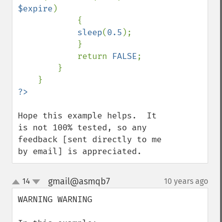
$expire
)

            {

sleep
(
0.5
);

            }

            return 
FALSE
;

        }

Hope this example helps.  It 
is not 100% tested, so any 
feedback [sent directly to me 
by email] is appreciated.
gmail@asmqb7
14
10 years ago
¶
up
down
WARNING WARNING
