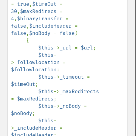
= 
true
,
$timeOut 
= 
30
,
$maxRedirecs 
= 
4
,
$binaryTransfer 
= 
false
,
$includeHeader 
= 
false
,
$noBody 
= 
false
)

     {

$this
->
_url 
= 
$url
;

$this
-
>
_followlocation 
= 
$followlocation
;

$this
->
_timeout 
= 
$timeOut
;

$this
->
_maxRedirects 
= 
$maxRedirecs
;

$this
->
_noBody 
= 
$noBody
;

$this
-
>
_includeHeader 
= 
$includeHeader
;
