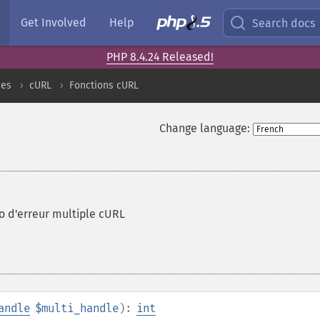
Get Involved
Help
Search docs
PHP 8.4.24 Released!
ces
cURL
Fonctions cURL
Change language:
o d'erreur multiple cURL
andle
$multi_handle
):
int