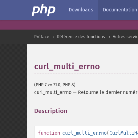
Downloads
Documentation
Préface
Référence des fonctions
Autres servi
curl_multi_errno
(PHP 7 >= 7.1.0, PHP 8)
curl_multi_errno
—
Retourne le dernier numér
Description
¶
function
curl_multi_errno
(
CurlMultiH