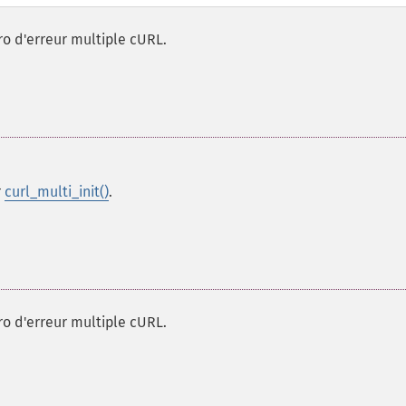
o d'erreur multiple cURL.
r
curl_multi_init()
.
o d'erreur multiple cURL.