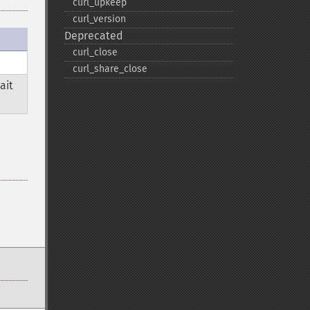
curl_​upkeep
curl_​version
Deprecated
curl_​close
curl_​share_​close
ait