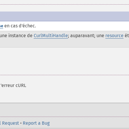
en cas d'échec.
se
une instance de
CurlMultiHandle
; auparavant; une
resource
ét
'erreur cURL
l Request
•
Report a Bug