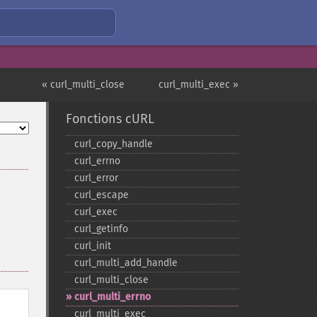
« curl_multi_close
curl_multi_exec »
Fonctions cURL
curl_​copy_​handle
curl_​errno
curl_​error
curl_​escape
curl_​exec
curl_​getinfo
curl_​init
curl_​multi_​add_​handle
curl_​multi_​close
curl_​multi_​errno
curl_​multi_​exec