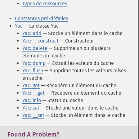
Types de ressources
Constantes pré-définies
Yac
— La classe Yac
Yac::add
— Stocke un élément dans le cache
Yac::__construct
— Constructeur
Yac::delete
— Supprime un ou plusieurs
éléments du cache
Yac::dump
— Extrait les valeurs du cache
Yac::flush
— Supprime toutes les valeurs mises
en cache
Yac::get
— Récupère un élément du cache
Yac::__get
— Récupère un élément du cache
Yac::info
— Statut du cache
Yac::set
— Stocke une valeur dans le cache
Yac::__set
— Stocke un élément dans le cache
Found A Problem?