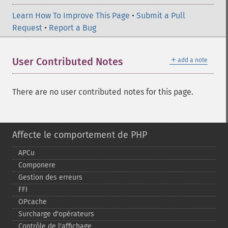
Learn How To Improve This Page
•
Submit a Pull
Request
•
Report a Bug
＋
User Contributed Notes
add a note
There are no user contributed notes for this page.
Affecte le comportement de PHP
APCu
Componere
Gestion des erreurs
FFI
OPcache
Surcharge d'opérateurs
Contrôle de l'affichage