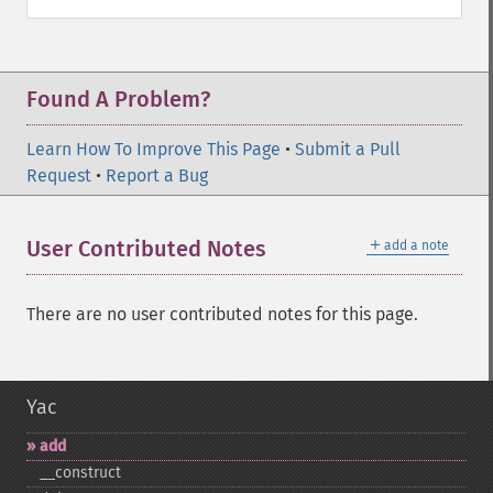
Found A Problem?
Learn How To Improve This Page
•
Submit a Pull
Request
•
Report a Bug
＋
User Contributed Notes
add a note
There are no user contributed notes for this page.
Yac
add
_​_​construct