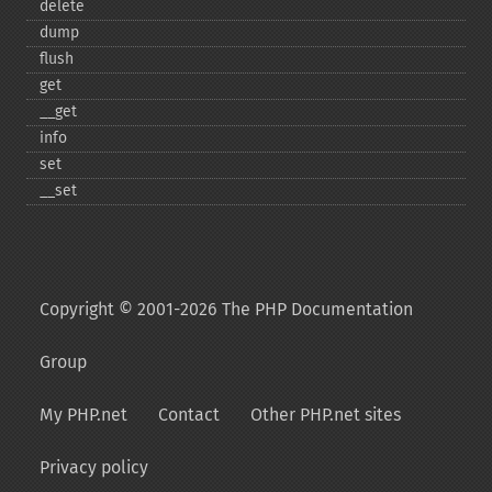
delete
dump
flush
get
_​_​get
info
set
_​_​set
Copyright © 2001-2026 The PHP Documentation
Group
My PHP.net
Contact
Other PHP.net sites
Privacy policy