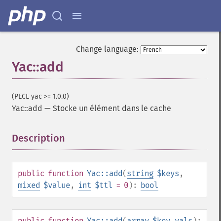
Change language:
Yac::add
(PECL yac >= 1.0.0)
Yac::add
—
Stocke un élément dans le cache
Description
¶
public
function
Yac::add
(
string
$keys
,
mixed
$value
,
int
$ttl
= 0
):
bool
public
function
Yac::add
(
array
$key_vals
):