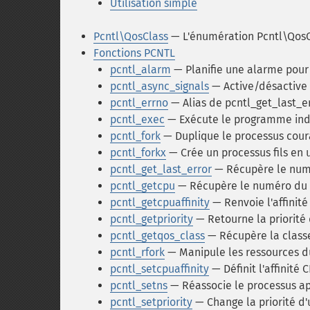
Utilisation simple
Pcntl\QosClass
— L'énumération Pcntl\QosC
Fonctions PCNTL
pcntl_alarm
— Planifie une alarme pour 
pcntl_async_signals
— Active/désactive 
pcntl_errno
— Alias de pcntl_get_last_e
pcntl_exec
— Exécute le programme indi
pcntl_fork
— Duplique le processus cour
pcntl_forkx
— Crée un processus fils en u
pcntl_get_last_error
— Récupère le numér
pcntl_getcpu
— Récupère le numéro du C
pcntl_getcpuaffinity
— Renvoie l'affinit
pcntl_getpriority
— Retourne la priorité
pcntl_getqos_class
— Récupère la class
pcntl_rfork
— Manipule les ressources d
pcntl_setcpuaffinity
— Définit l'affinité
pcntl_setns
— Réassocie le processus ap
pcntl_setpriority
— Change la priorité d