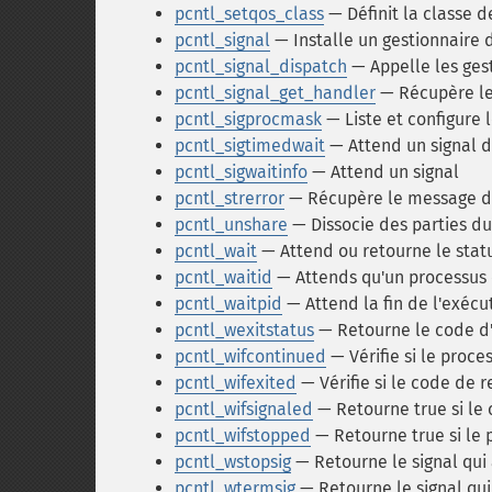
pcntl_setqos_class
— Définit la classe 
pcntl_signal
— Installe un gestionnaire 
pcntl_signal_dispatch
— Appelle les ges
pcntl_signal_get_handler
— Récupère le 
pcntl_sigprocmask
— Liste et configure 
pcntl_sigtimedwait
— Attend un signal 
pcntl_sigwaitinfo
— Attend un signal
pcntl_strerror
— Récupère le message d'e
pcntl_unshare
— Dissocie des parties d
pcntl_wait
— Attend ou retourne le statu
pcntl_waitid
— Attends qu'un processus 
pcntl_waitpid
— Attend la fin de l'exécut
pcntl_wexitstatus
— Retourne le code d'
pcntl_wifcontinued
— Vérifie si le proce
pcntl_wifexited
— Vérifie si le code de 
pcntl_wifsignaled
— Retourne true si le 
pcntl_wifstopped
— Retourne true si le p
pcntl_wstopsig
— Retourne le signal qui a
pcntl_wtermsig
— Retourne le signal qui 