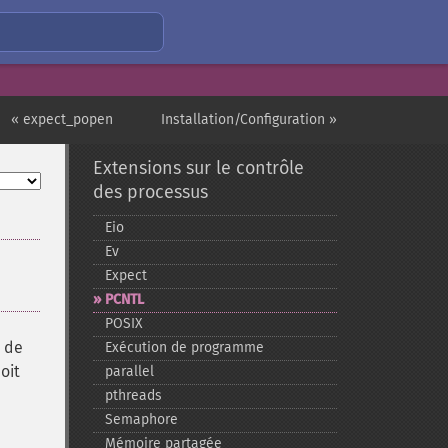
« expect_popen
Installation/Configuration »
Extensions sur le contrôle
des processus
Eio
Ev
Expect
PCNTL
POSIX
n de
Exécution de programme
oit
parallel
pthreads
Semaphore
Mémoire partagée