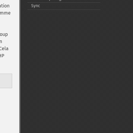
ation
Sync
comme
coup
n
Cela
HP