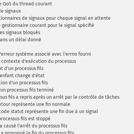
de QoS du thread courant
de signaux
tionnaires de signaux pour chaque signal en attente
gestionnaire courant pour le signal spécifié
les signaux bloqués
dans un délai donné
rreur système associé avec l'errno fourni
u contexte d'exécution du processus
t d'un processus fils
enfant change d'état
ion d'un processus fils
un processus fils terminé
ssus fils a repris après un arrêt par le contrôle de tâches
retour représente une fin normale
code statut représente une fin due à un signal
rocessus fils est stoppé
 causé l'arrêt du processus fils
a provoqué la fin du processus fils