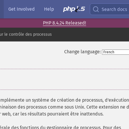
Get Involved
Help
Search docs
PHP 8.4.24 Released!
ur le contrôle des processus
Change language:
implémente un système de création de processus, d'exécutio
minaison des processus comme sous Unix. Cette extension ne d
r web, car les résultats pourraient être inattendus.
érale des fonctions du gestionnaire de processus. Pour des