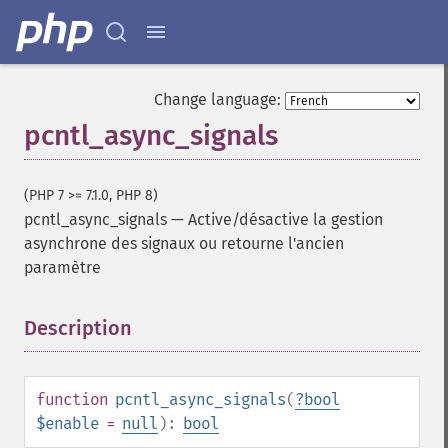
Change language:
pcntl_async_signals
(PHP 7 >= 7.1.0, PHP 8)
pcntl_async_signals
—
Active/désactive la gestion
asynchrone des signaux ou retourne l'ancien
paramètre
Description
¶
function
pcntl_async_signals
(
?
bool
$enable
=
null
):
bool