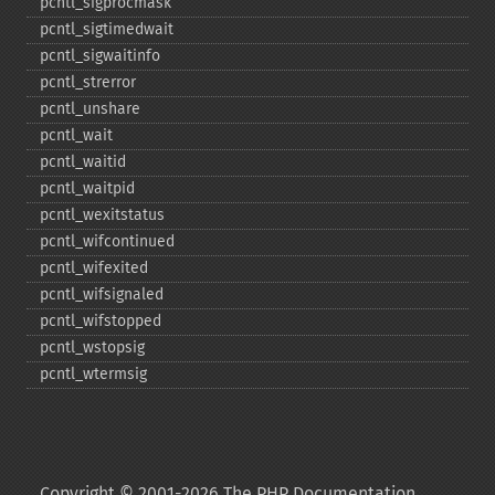
pcntl_​sigprocmask
pcntl_​sigtimedwait
pcntl_​sigwaitinfo
pcntl_​strerror
pcntl_​unshare
pcntl_​wait
pcntl_​waitid
pcntl_​waitpid
pcntl_​wexitstatus
pcntl_​wifcontinued
pcntl_​wifexited
pcntl_​wifsignaled
pcntl_​wifstopped
pcntl_​wstopsig
pcntl_​wtermsig
Copyright © 2001-2026 The PHP Documentation