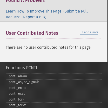
Found A Problem?
Learn How To Improve This Page
•
Submit a Pull
Request
•
Report a Bug
＋
User Contributed Notes
add a note
There are no user contributed notes for this page.
Fonctions PCNTL
pcntl_​alarm
pcntl_​async_​signals
pcntl_​errno
pcntl_​exec
pcntl_​fork
pcntl_​forkx