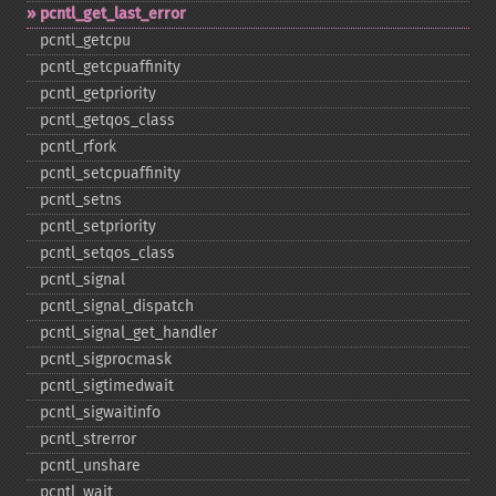
pcntl_​get_​last_​error
pcntl_​getcpu
pcntl_​getcpuaffinity
pcntl_​getpriority
pcntl_​getqos_​class
pcntl_​rfork
pcntl_​setcpuaffinity
pcntl_​setns
pcntl_​setpriority
pcntl_​setqos_​class
pcntl_​signal
pcntl_​signal_​dispatch
pcntl_​signal_​get_​handler
pcntl_​sigprocmask
pcntl_​sigtimedwait
pcntl_​sigwaitinfo
pcntl_​strerror
pcntl_​unshare
pcntl_​wait