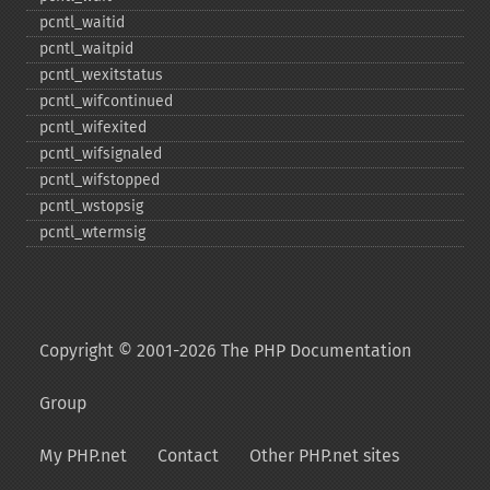
pcntl_​waitid
pcntl_​waitpid
pcntl_​wexitstatus
pcntl_​wifcontinued
pcntl_​wifexited
pcntl_​wifsignaled
pcntl_​wifstopped
pcntl_​wstopsig
pcntl_​wtermsig
Copyright © 2001-2026 The PHP Documentation
Group
My PHP.net
Contact
Other PHP.net sites