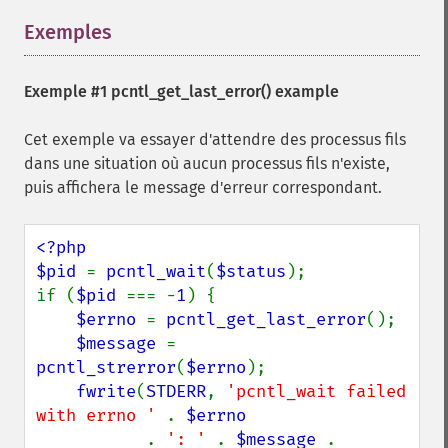
Exemples
¶
Exemple #1
pcntl_get_last_error()
example
Cet exemple va essayer d'attendre des processus fils
dans une situation où aucun processus fils n'existe,
puis affichera le message d'erreur correspondant.
<?php

$pid 
= 
pcntl_wait
(
$status
);

if (
$pid 
=== -
1
) {

$errno 
= 
pcntl_get_last_error
();

$message 
= 
pcntl_strerror
(
$errno
);

fwrite
(
STDERR
, 
'pcntl_wait failed 
with errno ' 
. 
$errno

. 
': ' 
. 
$message 
. 