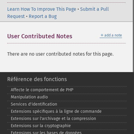
Learn How To Improve This Page
•
Submit a Pull
Request
•
Report a Bug
＋
User Contributed Notes
add a note
There are no user contributed notes for this page.
Référence des fonctions
Affecte le comportement de PHP
Manipulation audio
Services d'identification
Extensions spécifiques à la ligne de commande
Extensions sur l'archivage et la compression
Extensions sur la cryptographie
Extensions sur les bases de données