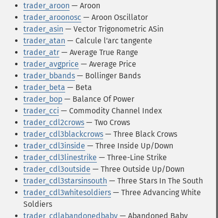
trader_aroon
— Aroon
trader_aroonosc
— Aroon Oscillator
trader_asin
— Vector Trigonometric ASin
trader_atan
— Calcule l'arc tangente
trader_atr
— Average True Range
trader_avgprice
— Average Price
trader_bbands
— Bollinger Bands
trader_beta
— Beta
trader_bop
— Balance Of Power
trader_cci
— Commodity Channel Index
trader_cdl2crows
— Two Crows
trader_cdl3blackcrows
— Three Black Crows
trader_cdl3inside
— Three Inside Up/Down
trader_cdl3linestrike
— Three-Line Strike
trader_cdl3outside
— Three Outside Up/Down
trader_cdl3starsinsouth
— Three Stars In The South
trader_cdl3whitesoldiers
— Three Advancing White
Soldiers
trader_cdlabandonedbaby
— Abandoned Baby