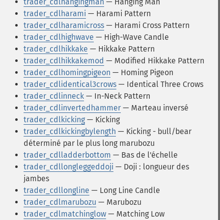
trader_cdlhangingman
— Hanging Man
trader_cdlharami
— Harami Pattern
trader_cdlharamicross
— Harami Cross Pattern
trader_cdlhighwave
— High-Wave Candle
trader_cdlhikkake
— Hikkake Pattern
trader_cdlhikkakemod
— Modified Hikkake Pattern
trader_cdlhomingpigeon
— Homing Pigeon
trader_cdlidentical3crows
— Identical Three Crows
trader_cdlinneck
— In-Neck Pattern
trader_cdlinvertedhammer
— Marteau inversé
trader_cdlkicking
— Kicking
trader_cdlkickingbylength
— Kicking - bull/bear
déterminé par le plus long marubozu
trader_cdlladderbottom
— Bas de l'échelle
trader_cdllongleggeddoji
— Doji : longueur des
jambes
trader_cdllongline
— Long Line Candle
trader_cdlmarubozu
— Marubozu
trader_cdlmatchinglow
— Matching Low