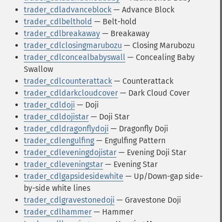
trader_cdladvanceblock
— Advance Block
trader_cdlbelthold
— Belt-hold
trader_cdlbreakaway
— Breakaway
trader_cdlclosingmarubozu
— Closing Marubozu
trader_cdlconcealbabyswall
— Concealing Baby
Swallow
trader_cdlcounterattack
— Counterattack
trader_cdldarkcloudcover
— Dark Cloud Cover
trader_cdldoji
— Doji
trader_cdldojistar
— Doji Star
trader_cdldragonflydoji
— Dragonfly Doji
trader_cdlengulfing
— Engulfing Pattern
trader_cdleveningdojistar
— Evening Doji Star
trader_cdleveningstar
— Evening Star
trader_cdlgapsidesidewhite
— Up/Down-gap side-
by-side white lines
trader_cdlgravestonedoji
— Gravestone Doji
trader_cdlhammer
— Hammer