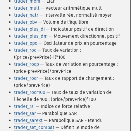
trader_mom
— Elan
trader_mult
— Vecteur arithmétique mult
trader_natr
— Intervalle réel normalisé moyen
trader_obv
— Volume de l'équilibre
trader_plus_di
— Indicateur positif de direction
trader_plus_dm
— Mouvement directionnel positif
trader_ppo
— Oscillateur de prix en pourcentage
trader_roc
— Taux de variation :
((price/prevPrice)-1)*100
trader_rocp
— Taux de variation en pourcentage :
(price-prevPrice)/prevPrice
trader_rocr
— Taux de rapport de changement :
(price/prevPrice)
trader_rocr100
— Taux de taux de variation de
l'échelle de 100 : (price/prevPrice)*100
trader_rsi
— Indice de force relative
trader_sar
— Parabolique SAR
trader_sarext
— Parabolique SAR - Etendu
trader_set_compat
— Définit le mode de