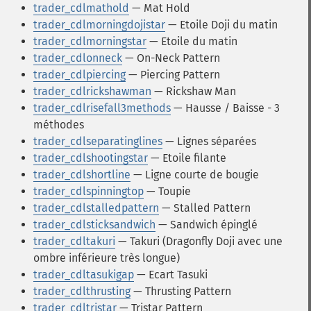
trader_cdlmathold
— Mat Hold
trader_cdlmorningdojistar
— Etoile Doji du matin
trader_cdlmorningstar
— Etoile du matin
trader_cdlonneck
— On-Neck Pattern
trader_cdlpiercing
— Piercing Pattern
trader_cdlrickshawman
— Rickshaw Man
trader_cdlrisefall3methods
— Hausse / Baisse - 3
méthodes
trader_cdlseparatinglines
— Lignes séparées
trader_cdlshootingstar
— Etoile filante
trader_cdlshortline
— Ligne courte de bougie
trader_cdlspinningtop
— Toupie
trader_cdlstalledpattern
— Stalled Pattern
trader_cdlsticksandwich
— Sandwich épinglé
trader_cdltakuri
— Takuri (Dragonfly Doji avec une
ombre inférieure très longue)
trader_cdltasukigap
— Ecart Tasuki
trader_cdlthrusting
— Thrusting Pattern
trader_cdltristar
— Tristar Pattern