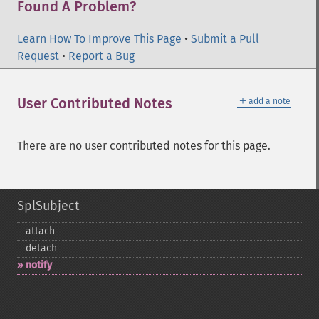
Found A Problem?
Learn How To Improve This Page
•
Submit a Pull
Request
•
Report a Bug
＋
User Contributed Notes
add a note
There are no user contributed notes for this page.
SplSubject
attach
detach
notify