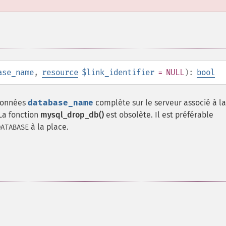
ase_name
,
resource
$link_identifier
= NULL
):
bool
 données
database_name
complète sur le serveur associé à la
 La fonction
mysql_drop_db()
est obsolète. Il est préférable
à la place.
DATABASE