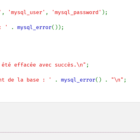
'
, 
'mysql_user'
, 
'mysql_password'
);

: ' 
. 
mysql_error
());

 été effacée avec succès.\n"
;

nt de la base : ' 
. 
mysql_error
() . 
"\n"
;
