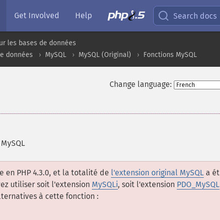
Get Involved
Help
Search docs
ur les bases de données
de données
MySQL
MySQL (Original)
Fonctions MySQL
Change language:
s MySQL
e en PHP 4.3.0, et la totalité de
l'extension original MySQL
a ét
z utiliser soit l'extension
MySQLi
, soit l'extension
PDO_MySQL
ternatives à cette fonction :