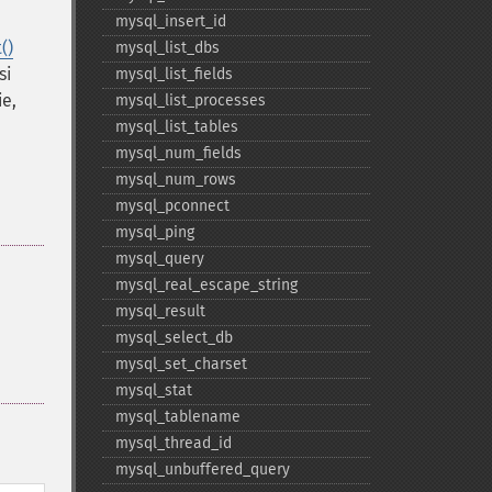
mysql_​insert_​id
()
mysql_​list_​dbs
si
mysql_​list_​fields
ie,
mysql_​list_​processes
mysql_​list_​tables
mysql_​num_​fields
mysql_​num_​rows
mysql_​pconnect
mysql_​ping
mysql_​query
mysql_​real_​escape_​string
mysql_​result
mysql_​select_​db
mysql_​set_​charset
mysql_​stat
mysql_​tablename
mysql_​thread_​id
mysql_​unbuffered_​query