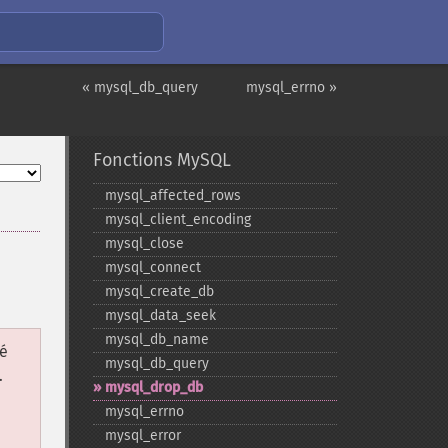
« mysql_db_query
mysql_errno »
Fonctions MySQL
mysql_​affected_​rows
mysql_​client_​encoding
mysql_​close
mysql_​connect
mysql_​create_​db
mysql_​data_​seek
mysql_​db_​name
é
mysql_​db_​query
.
mysql_​drop_​db
mysql_​errno
mysql_​error