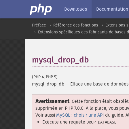
Downloads
Documentation
Préface
Référence des fonctions
Extensions s
Extensions spécifiques des fabricants de bases 
mysql_drop_db
(PHP 4, PHP 5)
mysql_drop_db
—
Efface une base de donnée
Avertissement
Cette fonction était obsolèt
supprimée en PHP 7.0.0. À la place, vous pouve
Voir aussi
MySQL : choisir une API
du guide. Al
Exécute une requête
DROP DATABASE