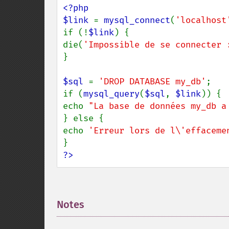
<?php

$link 
= 
mysql_connect
(
'localhost
if (!
$link
) {

die(
'Impossible de se connecter 
}

$sql 
= 
'DROP DATABASE my_db'
;

if (
mysql_query
(
$sql
, 
$link
)) {

echo 
"La base de données my_db a
} else {

echo 
'Erreur lors de l\'effaceme
?>
Notes
¶