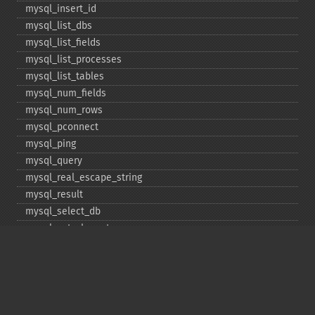
mysql_​insert_​id
mysql_​list_​dbs
mysql_​list_​fields
mysql_​list_​processes
mysql_​list_​tables
mysql_​num_​fields
mysql_​num_​rows
mysql_​pconnect
mysql_​ping
mysql_​query
mysql_​real_​escape_​string
mysql_​result
mysql_​select_​db
mysql_​set_​charset
mysql_​stat
mysql_​tablename
mysql_​thread_​id
mysql_​unbuffered_​query