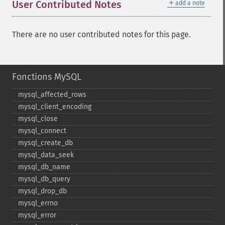
＋
User Contributed Notes
add a note
There are no user contributed notes for this page.
Fonctions MySQL
mysql_​affected_​rows
mysql_​client_​encoding
mysql_​close
mysql_​connect
mysql_​create_​db
mysql_​data_​seek
mysql_​db_​name
mysql_​db_​query
mysql_​drop_​db
mysql_​errno
mysql_​error