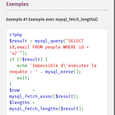
Exemples
¶
Exemple #1 Exemple avec
mysql_fetch_lengths()
<?php

$result 
= 
mysql_query
(
"SELECT 
id,email FROM people WHERE id = 
'42'"
);

if (!
$result
) {

   echo 
'Impossible d\'exécuter la 
requête : ' 
. 
mysql_error
();

   exit;

$row     
= 
mysql_fetch_assoc
(
$result
$lengths 
= 
mysql_fetch_lengths
(
$result
);
