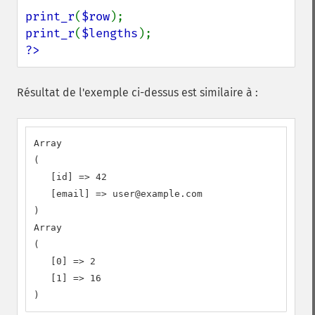
print_r
(
$row
print_r
(
$lengths
?>
Résultat de l'exemple ci-dessus est similaire à :
Array

(

   [id] => 42

   [email] => user@example.com

)

Array

(

   [0] => 2

   [1] => 16

)