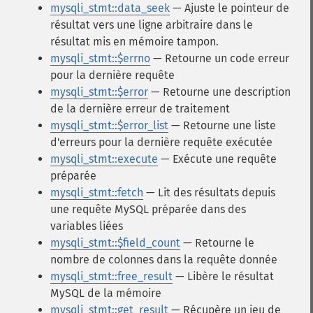
mysqli_stmt::data_seek
— Ajuste le pointeur de
résultat vers une ligne arbitraire dans le
résultat mis en mémoire tampon.
mysqli_stmt::$errno
— Retourne un code erreur
pour la dernière requête
mysqli_stmt::$error
— Retourne une description
de la dernière erreur de traitement
mysqli_stmt::$error_list
— Retourne une liste
d'erreurs pour la dernière requête exécutée
mysqli_stmt::execute
— Exécute une requête
préparée
mysqli_stmt::fetch
— Lit des résultats depuis
une requête MySQL préparée dans des
variables liées
mysqli_stmt::$field_count
— Retourne le
nombre de colonnes dans la requête donnée
mysqli_stmt::free_result
— Libère le résultat
MySQL de la mémoire
mysqli_stmt::get_result
— Récupère un jeu de