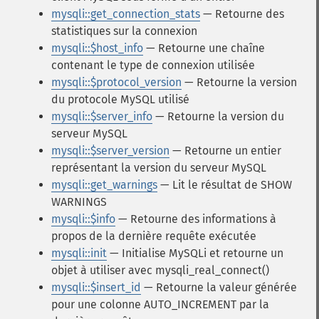
mysqli::get_connection_stats
— Retourne des
statistiques sur la connexion
mysqli::$host_info
— Retourne une chaîne
contenant le type de connexion utilisée
mysqli::$protocol_version
— Retourne la version
du protocole MySQL utilisé
mysqli::$server_info
— Retourne la version du
serveur MySQL
mysqli::$server_version
— Retourne un entier
représentant la version du serveur MySQL
mysqli::get_warnings
— Lit le résultat de SHOW
WARNINGS
mysqli::$info
— Retourne des informations à
propos de la dernière requête exécutée
mysqli::init
— Initialise MySQLi et retourne un
objet à utiliser avec mysqli_real_connect()
mysqli::$insert_id
— Retourne la valeur générée
pour une colonne AUTO_INCREMENT par la