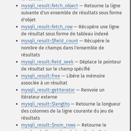
mysqli_result::fetch_object
— Retourne la ligne
suivante d'un ensemble de résultats sous forme
d'objet
mysqli_result::fetch_row
— Récupère une ligne
de résultat sous forme de tableau indexé
mysqli_result::$field_count
— Récupère le
nombre de champs dans l'ensemble de
résultats
mysqli_result::field_seek
— Déplace le pointeur
de résultat sur le champ spécifié
mysqli_result::free
— Libère la mémoire
associée à un résultat
mysqli_result::getIterator
— Renvoie un
itérateur externe
mysqli_result::$lengths
— Retourne la longueur
des colonnes de la ligne courante du jeu de
résultats
mysqli_result::$num_rows
— Retourne le