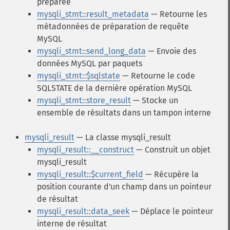
préparée
mysqli_stmt::result_metadata
— Retourne les
métadonnées de préparation de requête
MySQL
mysqli_stmt::send_long_data
— Envoie des
données MySQL par paquets
mysqli_stmt::$sqlstate
— Retourne le code
SQLSTATE de la dernière opération MySQL
mysqli_stmt::store_result
— Stocke un
ensemble de résultats dans un tampon interne
mysqli_result
— La classe mysqli_result
mysqli_result::__construct
— Construit un objet
mysqli_result
mysqli_result::$current_field
— Récupère la
position courante d'un champ dans un pointeur
de résultat
mysqli_result::data_seek
— Déplace le pointeur
interne de résultat