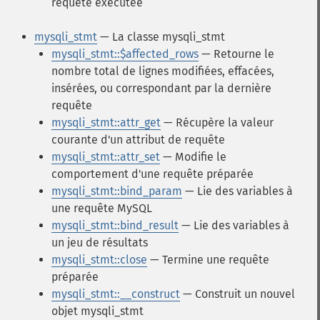
requête exécutée
mysqli_stmt
— La classe mysqli_stmt
mysqli_stmt::$affected_rows
— Retourne le
nombre total de lignes modifiées, effacées,
insérées, ou correspondant par la dernière
requête
mysqli_stmt::attr_get
— Récupère la valeur
courante d'un attribut de requête
mysqli_stmt::attr_set
— Modifie le
comportement d'une requête préparée
mysqli_stmt::bind_param
— Lie des variables à
une requête MySQL
mysqli_stmt::bind_result
— Lie des variables à
un jeu de résultats
mysqli_stmt::close
— Termine une requête
préparée
mysqli_stmt::__construct
— Construit un nouvel
objet mysqli_stmt