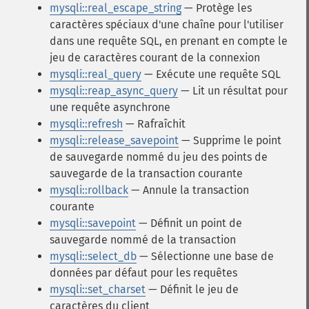
mysqli::real_escape_string
— Protège les
caractères spéciaux d'une chaîne pour l'utiliser
dans une requête SQL, en prenant en compte le
jeu de caractères courant de la connexion
mysqli::real_query
— Exécute une requête SQL
mysqli::reap_async_query
— Lit un résultat pour
une requête asynchrone
mysqli::refresh
— Rafraîchit
mysqli::release_savepoint
— Supprime le point
de sauvegarde nommé du jeu des points de
sauvegarde de la transaction courante
mysqli::rollback
— Annule la transaction
courante
mysqli::savepoint
— Définit un point de
sauvegarde nommé de la transaction
mysqli::select_db
— Sélectionne une base de
données par défaut pour les requêtes
mysqli::set_charset
— Définit le jeu de
caractères du client