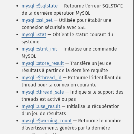
mysqli::$sqlstate
— Retourne l'erreur SQLSTATE
de la dernière opération MySQL
mysqli::ssl_set
— Utilisée pour établir une
connexion sécurisée avec SSL
mysqli::stat
— Obtient le statut courant du
système
mysqli::stmt_init
— Initialise une commande
MySQL
mysqli::store_result
— Transfère un jeu de
résultats à partir de la dernière requête
mysqli::$thread_id
— Retourne l'identifiant du
thread pour la connexion courante
mysqli::thread_safe
— Indique si le support des
threads est activé ou pas
mysqli::use_result
— Initialise la récupération
d'un jeu de résultats
mysqli::$warning_count
— Retourne le nombre
d'avertissements générés par la dernière