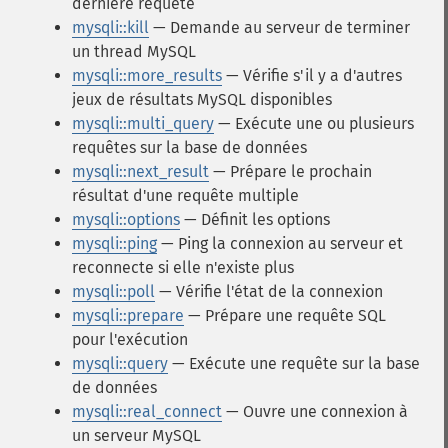
dernière requête
mysqli::kill
— Demande au serveur de terminer
un thread MySQL
mysqli::more_results
— Vérifie s'il y a d'autres
jeux de résultats MySQL disponibles
mysqli::multi_query
— Exécute une ou plusieurs
requêtes sur la base de données
mysqli::next_result
— Prépare le prochain
résultat d'une requête multiple
mysqli::options
— Définit les options
mysqli::ping
— Ping la connexion au serveur et
reconnecte si elle n'existe plus
mysqli::poll
— Vérifie l'état de la connexion
mysqli::prepare
— Prépare une requête SQL
pour l'exécution
mysqli::query
— Exécute une requête sur la base
de données
mysqli::real_connect
— Ouvre une connexion à
un serveur MySQL