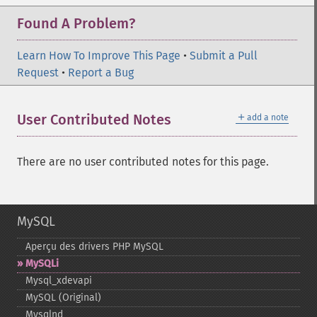
Found A Problem?
Learn How To Improve This Page
•
Submit a Pull
Request
•
Report a Bug
＋
User Contributed Notes
add a note
There are no user contributed notes for this page.
MySQL
Aperçu des drivers PHP MySQL
MySQLi
Mysql_​xdevapi
MySQL (Original)
Mysqlnd