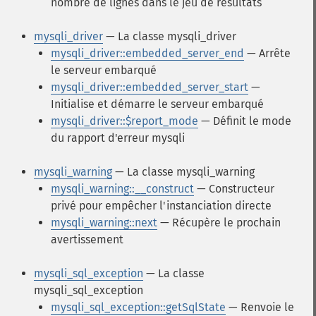
nombre de lignes dans le jeu de résultats
mysqli_driver
— La classe mysqli_driver
mysqli_driver::embedded_server_end
— Arrête
le serveur embarqué
mysqli_driver::embedded_server_start
—
Initialise et démarre le serveur embarqué
mysqli_driver::$report_mode
— Définit le mode
du rapport d'erreur mysqli
mysqli_warning
— La classe mysqli_warning
mysqli_warning::__construct
— Constructeur
privé pour empêcher l'instanciation directe
mysqli_warning::next
— Récupère le prochain
avertissement
mysqli_sql_exception
— La classe
mysqli_sql_exception
mysqli_sql_exception::getSqlState
— Renvoie le