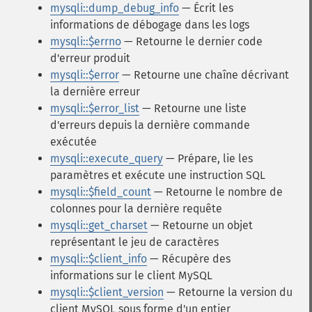
mysqli::dump_debug_info
— Écrit les
informations de débogage dans les logs
mysqli::$errno
— Retourne le dernier code
d'erreur produit
mysqli::$error
— Retourne une chaîne décrivant
la dernière erreur
mysqli::$error_list
— Retourne une liste
d'erreurs depuis la dernière commande
exécutée
mysqli::execute_query
— Prépare, lie les
paramètres et exécute une instruction SQL
mysqli::$field_count
— Retourne le nombre de
colonnes pour la dernière requête
mysqli::get_charset
— Retourne un objet
représentant le jeu de caractères
mysqli::$client_info
— Récupère des
informations sur le client MySQL
mysqli::$client_version
— Retourne la version du
client MySQL sous forme d'un entier