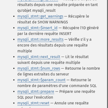
résultats depuis une requête préparée en tant
qu'objet mysqli_result
mysqli_stmt::get_warnings
— Récupère le
résultat de SHOW WARNINGS
mysqli_stmt::$insert_id
— Récupère l'ID généré
par la dernière requête INSERT
mysqli_stmt::more_results
— Vérifie s'il y a
encore des résultats depuis une requête
multiple
mysqli_stmt::next_result
— Lit le résultat
suivant depuis une requête multiple
mysqli_stmt::$num_rows
— Retourne le nombre
de lignes extraites du serveur
mysqli_stmt::$param_count
— Retourne le
nombre de paramètres d'une commande SQL
mysqli_stmt::prepare
— Prépare une requête
SQL pour l'exécution
mysqli_stmt::reset
— Annule une requête