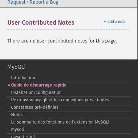
Request
•
Report a Bug
＋
User Contributed Notes
add a note
There are no user contributed notes for this page.
MySQLi
Introduction
Guide de démarrage rapide
Installation/Configuration
L'extension mysqli et les connexions persistantes
Constantes pré-​définies
Notes
Le sommaire des fonctions de l'extension MySQLi
mysqli
mysqli_​stmt