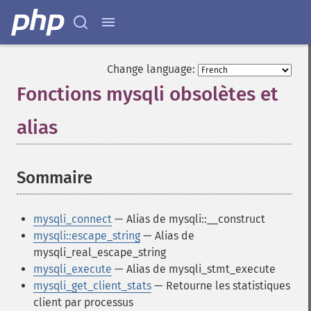
Change language:
Fonctions mysqli obsolètes et
alias
¶
Sommaire
¶
mysqli_connect
— Alias de mysqli::__construct
mysqli::escape_string
— Alias de
mysqli_real_escape_string
mysqli_execute
— Alias de mysqli_stmt_execute
mysqli_get_client_stats
— Retourne les statistiques
client par processus