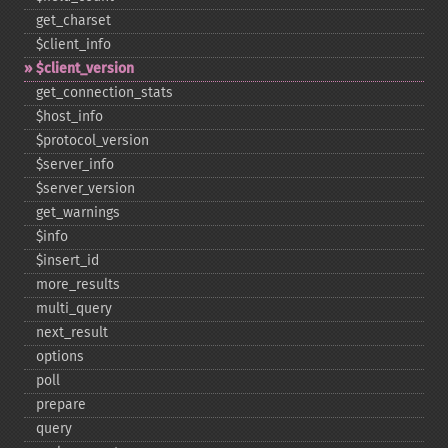
get_​charset
$client_​info
$client_​version
get_​connection_​stats
$host_​info
$protocol_​version
$server_​info
$server_​version
get_​warnings
$info
$insert_​id
more_​results
multi_​query
next_​result
options
poll
prepare
query