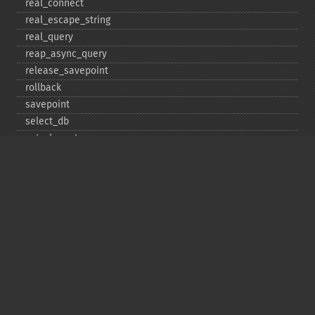
real_​connect
real_​escape_​string
real_​query
reap_​async_​query
release_​savepoint
rollback
savepoint
select_​db
set_​charset
$sqlstate
ssl_​set
stat
stmt_​init
store_​result
$thread_​id
thread_​safe
use_​result
$warning_​count
Deprecated