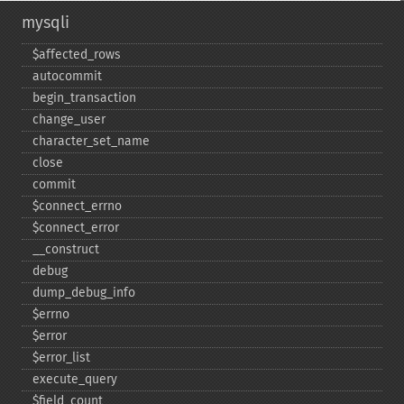
mysqli
$affected_​rows
autocommit
begin_​transaction
change_​user
character_​set_​name
close
commit
$connect_​errno
$connect_​error
_​_​construct
debug
dump_​debug_​info
$errno
$error
$error_​list
execute_​query
$field_​count