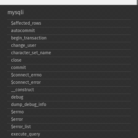
mysqli
$affected_​rows
autocommit
begin_​transaction
change_​user
character_​set_​name
close
commit
$connect_​errno
$connect_​error
_​_​construct
debug
dump_​debug_​info
$errno
$error
$error_​list
execute_​query