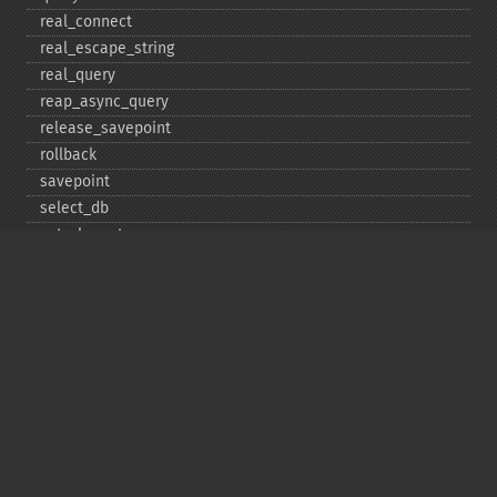
real_​connect
real_​escape_​string
real_​query
reap_​async_​query
release_​savepoint
rollback
savepoint
select_​db
set_​charset
$sqlstate
ssl_​set
stat
stmt_​init
store_​result
$thread_​id
thread_​safe
use_​result
$warning_​count