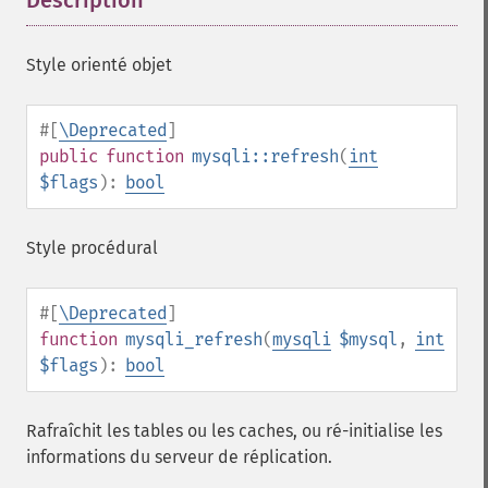
Description
¶
Style orienté objet
#[
\Deprecated
]
public
function
mysqli::refresh
(
int
$flags
):
bool
Style procédural
#[
\Deprecated
]
function
mysqli_refresh
(
mysqli
$mysql
,
int
$flags
):
bool
Rafraîchit les tables ou les caches, ou ré-initialise les
informations du serveur de réplication.