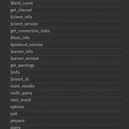
$field_​count
get_​charset
$client_​info
$client_​version
get_​connection_​stats
$host_​info
$protocol_​version
$server_​info
$server_​version
get_​warnings
$info
$insert_​id
more_​results
multi_​query
next_​result
options
poll
prepare
query