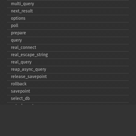
multi_​query
next_​result
options
poll
prepare
query
real_​connect
real_​escape_​string
real_​query
reap_​async_​query
release_​savepoint
rollback
savepoint
select_​db
set_​charset
$sqlstate
ssl_​set
stat
stmt_​init