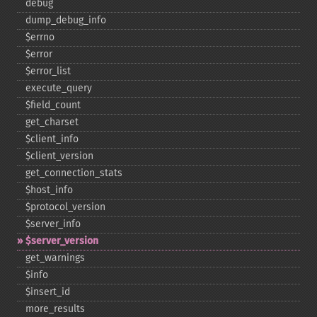
debug
dump_​debug_​info
$errno
$error
$error_​list
execute_​query
$field_​count
get_​charset
$client_​info
$client_​version
get_​connection_​stats
$host_​info
$protocol_​version
$server_​info
$server_​version
get_​warnings
$info
$insert_​id
more_​results