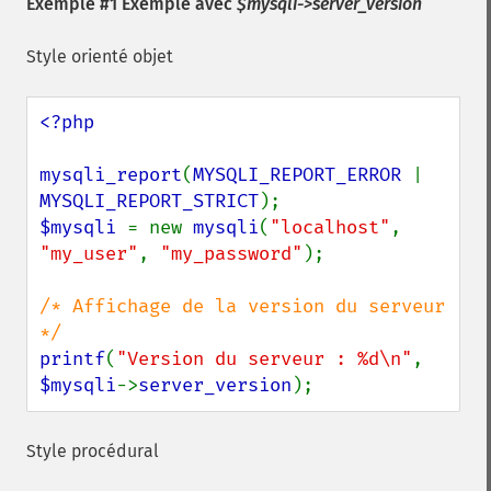
Exemple #1 Exemple avec
$mysqli->server_version
Style orienté objet
<?php

mysqli_report
(
MYSQLI_REPORT_ERROR 
| 
MYSQLI_REPORT_STRICT
$mysqli 
= new 
mysqli
(
"localhost"
, 
"my_user"
, 
"my_password"
);

/* Affichage de la version du serveur 
printf
(
"Version du serveur : %d\n"
, 
$mysqli
->
server_version
);
Style procédural