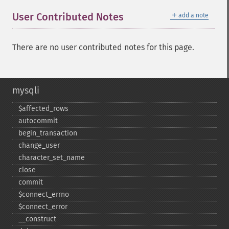
＋
User Contributed Notes
add a note
There are no user contributed notes for this page.
mysqli
$affected_​rows
autocommit
begin_​transaction
change_​user
character_​set_​name
close
commit
$connect_​errno
$connect_​error
_​_​construct