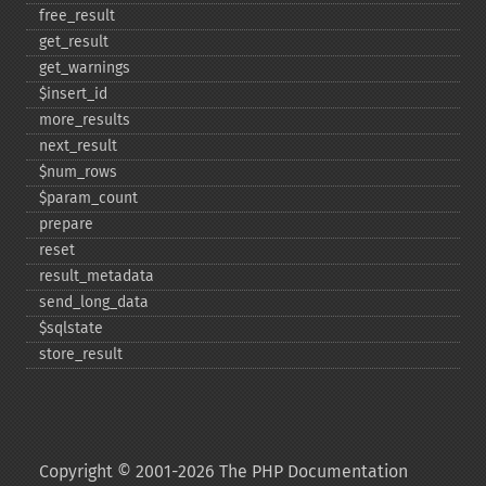
free_​result
get_​result
get_​warnings
$insert_​id
more_​results
next_​result
$num_​rows
$param_​count
prepare
reset
result_​metadata
send_​long_​data
$sqlstate
store_​result
Copyright © 2001-2026 The PHP Documentation