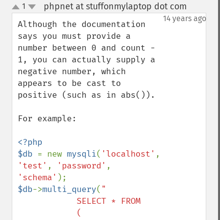
phpnet at stuffonmylaptop dot com
1
¶
up
down
14 years ago
Although the documentation 
says you must provide a 
number between 0 and count - 
1, you can actually supply a 
negative number, which 
appears to be cast to 
positive (such as in abs()).

For example:

<?php

$db 
= new 
mysqli
(
'localhost'
, 
'test'
, 
'password'
, 
'schema'
$db
->
multi_query
(
"

            SELECT * FROM

            (
