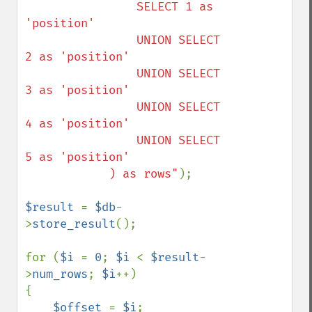
                SELECT 1 as 
'position'

                UNION SELECT 
2 as 'position'

                UNION SELECT 
3 as 'position'

                UNION SELECT 
4 as 'position'

                UNION SELECT 
5 as 'position'

            ) as rows"
);

$result 
= 
$db
-
>
store_result
();

for (
$i 
= 
0
; 
$i 
< 
$result
-
>
num_rows
; 
$i
++)

{

$offset 
= 
$i
;
