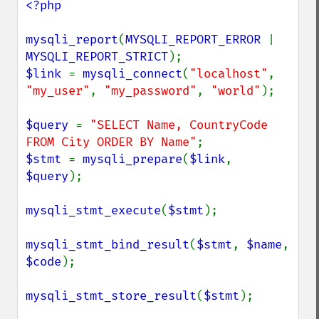
<?php

mysqli_report
(
MYSQLI_REPORT_ERROR 
| 
MYSQLI_REPORT_STRICT
$link 
= 
mysqli_connect
(
"localhost"
, 
"my_user"
, 
"my_password"
, 
"world"
);

$query 
= 
"SELECT Name, CountryCode 
FROM City ORDER BY Name"
$stmt 
= 
mysqli_prepare
(
$link
, 
$query
);

mysqli_stmt_execute
(
$stmt
);

mysqli_stmt_bind_result
(
$stmt
, 
$name
, 
$code
);

mysqli_stmt_store_result
(
$stmt
);
