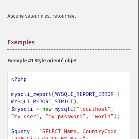
Aucune valeur n'est retournée.
Exemples
¶
Exemple #1 Style orienté objet
<?php

mysqli_report
(
MYSQLI_REPORT_ERROR 
| 
MYSQLI_REPORT_STRICT
$mysqli 
= new 
mysqli
(
"localhost"
, 
"my_user"
, 
"my_password"
, 
"world"
);

$query 
= 
"SELECT Name, CountryCode 
FROM City ORDER BY Name"