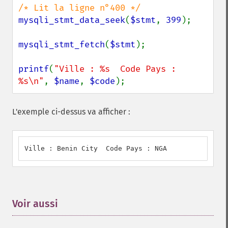
mysqli_stmt_data_seek
(
$stmt
, 
399
);

mysqli_stmt_fetch
(
$stmt
);

printf
(
"Ville : %s  Code Pays : 
%s\n"
, 
$name
, 
$code
);
L'exemple ci-dessus va afficher :
Ville : Benin City  Code Pays : NGA
Voir aussi
¶