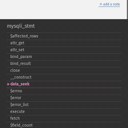
＋
add a note
mysqli_stmt
$affected_​rows
attr_​get
attr_​set
bind_​param
bind_​result
close
_​_​construct
data_​seek
$errno
$error
$error_​list
execute
fetch
$field_​count