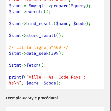
$stmt 
= 
$mysqli
->
prepare
(
$query
$stmt
->
execute
();

$stmt
->
bind_result
(
$name
, 
$code
);

$stmt
->
store_result
();

$stmt
->
data_seek
(
399
);

$stmt
->
fetch
();

printf
(
"Ville : %s  Code Pays : 
%s\n"
, 
$name
, 
$code
);
Exemple #2 Style procédural