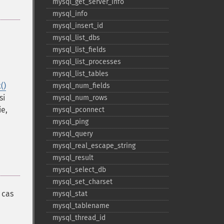
mysql_​get_​server_​info
mysql_​info
mysql_​insert_​id
mysql_​list_​dbs
mysql_​list_​fields
mysql_​list_​processes
mysql_​list_​tables
()
mysql_​num_​fields
si
mysql_​num_​rows
ie,
mysql_​pconnect
mysql_​ping
mysql_​query
mysql_​real_​escape_​string
mysql_​result
mysql_​select_​db
mysql_​set_​charset
 cas
mysql_​stat
mysql_​tablename
mysql_​thread_​id