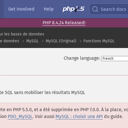
Get Involved
Help
Search docs
PHP 8.4.24 Released!
ur les bases de données
de données
MySQL
MySQL (Original)
Fonctions MySQL
Change language:
e SQL sans mobiliser les résultats MySQL
te en PHP 5.5.0, et a été supprimée en PHP 7.0.0. À la place, v
sion
PDO_MySQL
. Voir aussi
MySQL : choisir une API
du guide.