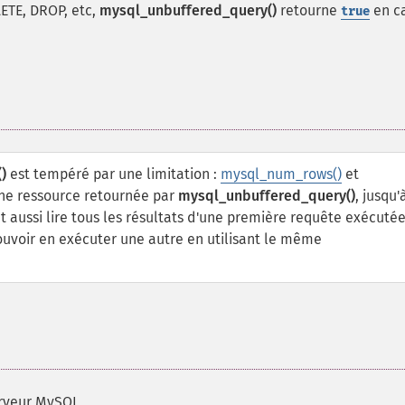
LETE, DROP, etc,
mysql_unbuffered_query()
retourne
en c
true
)
est tempéré par une limitation :
mysql_num_rows()
et
une ressource retournée par
mysql_unbuffered_query()
, jusqu'
ut aussi lire tous les résultats d'une première requête exécuté
ouvoir en exécuter une autre en utilisant le même
erveur MySQL