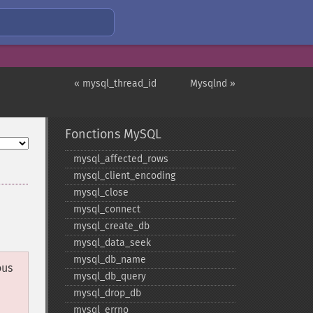
« mysql_thread_id
Mysqlnd »
Fonctions MySQL
mysql_​affected_​rows
mysql_​client_​encoding
mysql_​close
mysql_​connect
mysql_​create_​db
mysql_​data_​seek
mysql_​db_​name
ous
mysql_​db_​query
mysql_​drop_​db
mysql_​errno