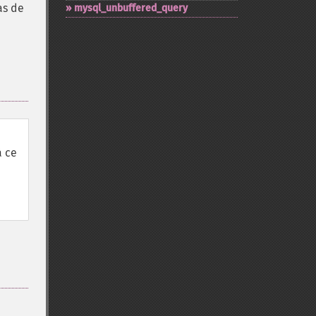
as de
mysql_​unbuffered_​query
à ce
e