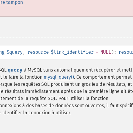
ire tampon
ng
$query
,
resource
$link_identifier
= NULL
):
resou
 SQL
query
à MySQL sans automatiquement récupérer et mett
 le faire la fonction
mysql_query()
. Ce comportement permet
que les requêtes SQL produisent un gros jeu de résultats, et i
de résultats immédiatement après que la première ligne ait ét
aitement de la requête SQL. Pour utiliser la fonction
onnexions à des bases de données sont ouvertes, il faut spécifi
 identifier la connexion à utiliser.