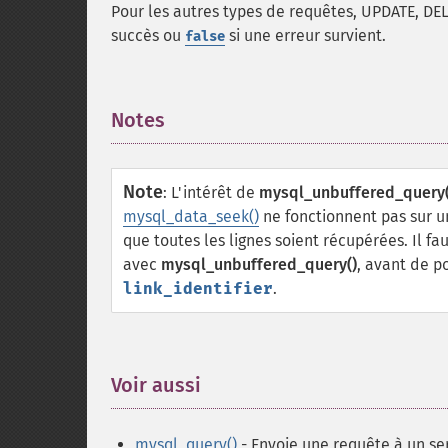
Pour les autres types de requêtes, UPDATE, DE
succès ou
si une erreur survient.
false
Notes
¶
Note
:
L'intérêt de
mysql_unbuffered_query(
mysql_data_seek()
ne fonctionnent pas sur 
que toutes les lignes soient récupérées. Il fa
avec
mysql_unbuffered_query()
, avant de p
link_identifier
.
Voir aussi
¶
mysql_query()
- Envoie une requête à un s