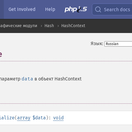
Get Involved
Help
Search docs
рафические модули
Hash
HashContext
Язык:
e
 параметр
data
в объект HashContext
ialize
(
array
$data
):
void