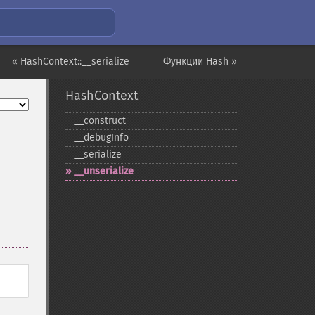
« HashContext::__serialize
Функции Hash »
HashContext
_​_​construct
_​_​debugInfo
_​_​serialize
_​_​unserialize