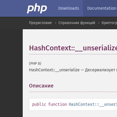
Downloads
Documentation
Предисловие
Справочник функций
Криптог
HashContext::__unserializ
(PHP 8)
HashContext::__unserialize
—
Десериализует
Описание
¶
public
function
HashContext::__unser