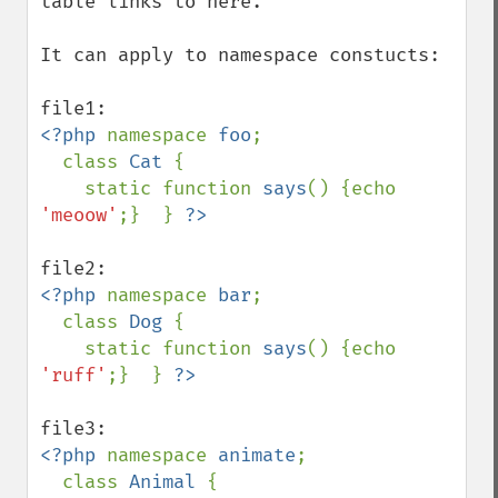
table links to here.

It can apply to namespace constucts:

<?php 
namespace 
foo
;

  class 
Cat 
{ 

    static function 
says
() {echo 
'meoow'
;}  } 
<?php 
namespace 
bar
;

  class 
Dog 
{

    static function 
says
() {echo 
'ruff'
;}  } 
<?php 
namespace 
animate
;

  class 
Animal 
{
