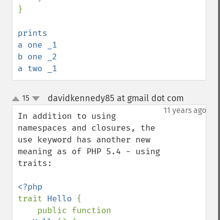
}

prints 

a one _1

b one _2

a two _1
davidkennedy85 at gmail dot com
15
¶
up
down
11 years ago
In addition to using 
namespaces and closures, the 
use keyword has another new 
meaning as of PHP 5.4 - using 
traits:

trait 
Hello 
{

    public function 