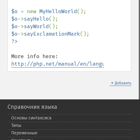
$o 
= new 
MyHelloWorld
$o
->
sayHello
$o
->
sayWorld
$o
->
sayExclamationMark
More info here: 
http://php.net/manual/en/language.oop5.tr
＋
Добавить
Справочник языка
Основы синтаксиса
Типы
Переменные