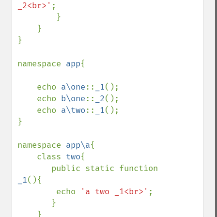
_2<br>'
;

        }

    }

}

namespace 
app
{

    echo 
a\one
::
_1
();

    echo 
b\one
::
_2
();

    echo 
a\two
::
_1
();

}

namespace 
app\a
{

    class 
two
{

       public static function 
_1
(){

        echo 
'a two _1<br>'
;

       }

    }
