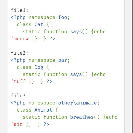
<?php 
namespace 
foo
;

  class 
Cat 
{ 

    static function 
says
() {echo 
'meoow'
;}  } 
<?php 
namespace 
bar
;

  class 
Dog 
{

    static function 
says
() {echo 
'ruff'
;}  } 
<?php 
namespace 
other\animate
;

  class 
Animal 
{

    static function 
breathes
() {echo 
'air'
;}  } 