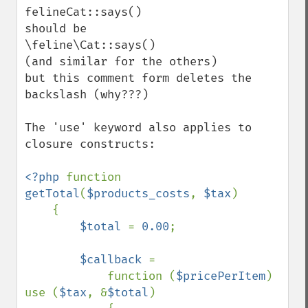
felineCat::says()

should be

\feline\Cat::says()

(and similar for the others)

but this comment form deletes the 
backslash (why???) 

The 'use' keyword also applies to 
closure constructs:

<?php 
function 
getTotal
(
$products_costs
, 
$tax
)

    {

$total 
= 
0.00
;

$callback 
=

            function (
$pricePerItem
) 
use (
$tax
, &
$total
)
