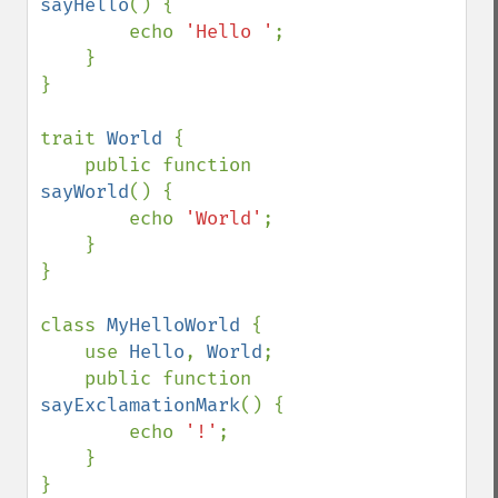
sayHello
() {

        echo 
'Hello '
;

    }

}

trait 
World 
{

    public function 
sayWorld
() {

        echo 
'World'
;

    }

}

class 
MyHelloWorld 
{

    use 
Hello
, 
World
;

    public function 
sayExclamationMark
() {

        echo 
'!'
;

    }

}
