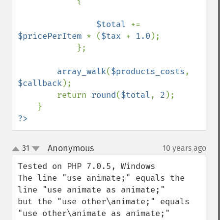
            {

$total 
+= 
$pricePerItem 
* (
$tax 
+ 
1.0
);

            };

array_walk
(
$products_costs
, 
$callback
);

        return 
round
(
$total
, 
2
);

?>
Anonymous
31
10 years ago
¶
up
down
Tested on PHP 7.0.5, Windows

The line "use animate;" equals the 
line "use animate as animate;"

but the "use other\animate;" equals 
"use other\animate as animate;"
