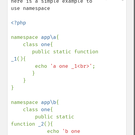
here is a simple example to 
use namespace

<?php

namespace 
app\a
{

    class 
one
{

       public static function 
_1
(){

        echo 
'a one _1<br>'
;

       }

    }

}

namespace 
app\b
{

    class 
one
{

        public static 
function 
_2
(){

            echo 
'b one 