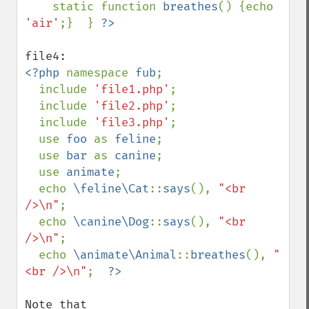
    static function 
breathes
() {echo 
'air'
;}  } 
<?php 
namespace 
fub
;

  include 
'file1.php'
;

  include 
'file2.php'
;

  include 
'file3.php'
;

  use 
foo 
as 
feline
;

  use 
bar 
as 
canine
;

  use 
animate
;

  echo 
\feline\Cat
::
says
(), 
"<br 
/>\n"
;

  echo 
\canine\Dog
::
says
(), 
"<br 
/>\n"
;

  echo 
\animate\Animal
::
breathes
(), 
"
<br />\n"
;  
Note that 
