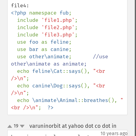
<?php 
namespace 
fub
;

  include 
'file1.php'
;

  include 
'file2.php'
;

  include 
'file3.php'
;

  use 
foo 
as 
feline
;

  use 
bar 
as 
canine
;

  use 
other\animate
;       
//use 
other\animate as animate;

echo 
feline\Cat
::
says
(), 
"<br 
/>\n"
;

  echo 
canine\Dog
::
says
(), 
"<br 
/>\n"
;

  echo 
\animate\Animal
::
breathes
(), 
"
<br />\n"
;  
?>
varuninorbit at yahoo dot co dot in
19
¶
up
down
10 years ago