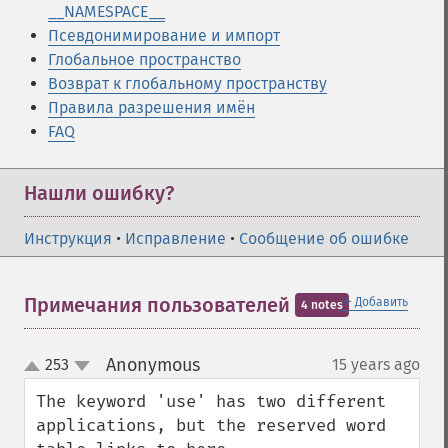
__NAMESPACE__
Псевдонимирование и импорт
Глобальное пространство
Возврат к глобальному пространству
Правила разрешения имён
FAQ
Нашли ошибку?
Инструкция
•
Исправление
•
Сообщение об ошибке
＋
Примечания пользователей
Добавить
4 notes
Anonymous
253
15 years ago
¶
up
down
The keyword 'use' has two different 
applications, but the reserved word 