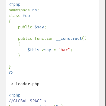
namespace 
ns
;

class 
{

    public 
$say
;

    public function 
__construct
()

    {

$this
->
say 
= 
"bar"
;

    }

-> loader.php
