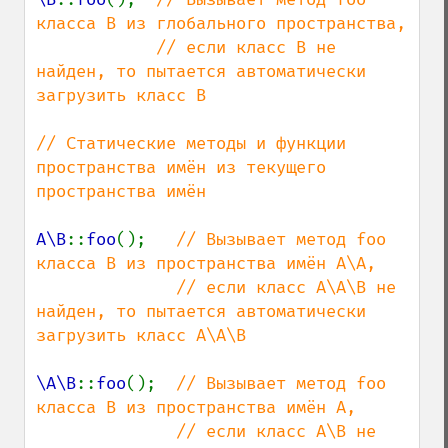
класса B из глобального пространства,

            // если класс B не 
найден, то пытается автоматически 
загрузить класс B

// Статические методы и функции 
пространства имён из текущего 
пространства имён

A\B
::
foo
();   
// Вызывает метод foo 
класса B из пространства имён A\A,

              // если класс A\A\B не 
найден, то пытается автоматически 
загрузить класс A\A\B

\A\B
::
foo
();  
// Вызывает метод foo 
класса B из пространства имён A,

              // если класс A\B не 