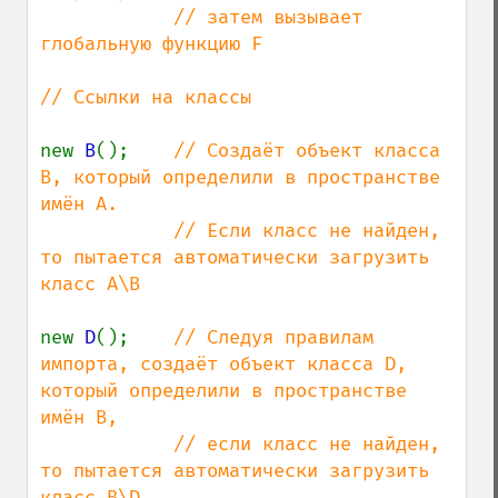
            // затем вызывает 
глобальную функцию F

// Ссылки на классы

new 
B
();    
// Создаёт объект класса 
B, который определили в пространстве 
имён A.

            // Если класс не найден, 
то пытается автоматически загрузить 
класс A\B

new 
D
();    
// Следуя правилам 
импорта, создаёт объект класса D, 
который определили в пространстве 
имён B,

            // если класс не найден, 
то пытается автоматически загрузить 
класс B\D
