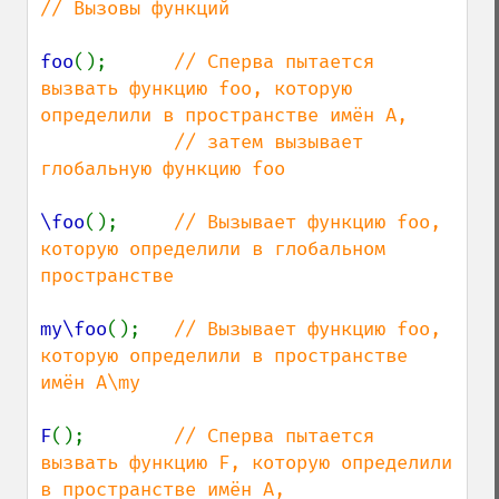
// Вызовы функций

foo
();      
// Сперва пытается 
вызвать функцию foo, которую 
определили в пространстве имён A,

            // затем вызывает 
глобальную функцию foo

\foo
();     
// Вызывает функцию foo, 
которую определили в глобальном 
пространстве

my\foo
();   
// Вызывает функцию foo, 
которую определили в пространстве 
имён A\my

F
();        
// Сперва пытается 
вызвать функцию F, которую определили 
в пространстве имён A,
