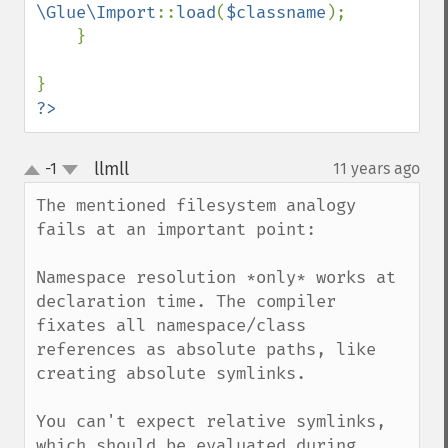
\Glue\Import
::
load
(
$classname
);

    }

?>
llmll
-1
11 years ago
¶
up
down
The mentioned filesystem analogy 
fails at an important point:

Namespace resolution *only* works at 
declaration time. The compiler 
fixates all namespace/class 
references as absolute paths, like 
creating absolute symlinks.

You can't expect relative symlinks, 
which should be evaluated during 