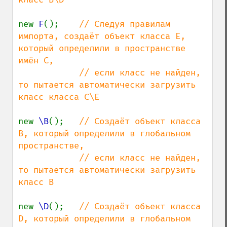
new 
F
();    
// Следуя правилам 
импорта, создаёт объект класса E, 
который определили в пространстве 
имён C,

            // если класс не найден, 
то пытается автоматически загрузить 
класс класса C\E

new 
\B
();   
// Создаёт объект класса 
B, который определили в глобальном 
пространстве,

            // если класс не найден, 
то пытается автоматически загрузить 
класс B

new 
\D
();   
// Создаёт объект класса 
D, который определили в глобальном 