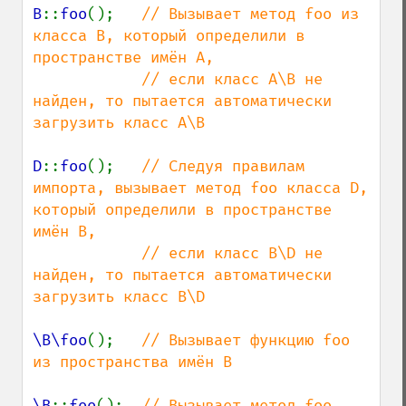
B
::
foo
();   
// Вызывает метод foo из 
класса B, который определили в 
пространстве имён A,

            // если класс A\B не 
найден, то пытается автоматически 
загрузить класс A\B

D
::
foo
();   
// Следуя правилам 
импорта, вызывает метод foo класса D, 
который определили в пространстве 
имён B,

            // если класс B\D не 
найден, то пытается автоматически 
загрузить класс B\D

\B\foo
();   
// Вызывает функцию foo 
из пространства имён B

\B
::
foo
();  
// Вызывает метод foo 