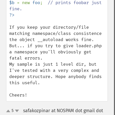
$b 
= new 
foo
;  
// prints foobar just 
If you keep your directory/file 
matching namespace/class consistence 
the object __autoload works fine.

But... if you try to give loader.php 
a namespace you'll obviously get 
fatal errors. 

My sample is just 1 level dir, but 
I've tested with a very complex and 
deeper structure. Hope anybody finds 
this useful.

Cheers!
safakozpinar at NOSPAM dot gmail dot
5
up