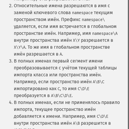
Относительные имена разрешаются в имя с
заменой ключевого слова
текущим
namespace
пространством имён. Префикс
namespace\
удаляется, если имя встречается в глобальном
пространстве имён. Например, имя
namespace\A
внутри пространства имён
разрешается в
X\Y
. То же имя в глобальном пространстве
X\Y\A
имён разрешается в
.
A
В полных именах первый сегмент имени
преобразовывается с учётом текущей таблицы
импорта класса или пространства имён.
Например, если пространство имён
A\B\C
импортировано как
, то имя
C
C\D\E
преобразуется в
.
A\B\C\D\E
В полных именах, если не применялось правило
импорта, текущее пространство имён
добавляется к имени. Например, имя
C\D\E
внутри пространства имён
разрешится в
A\B