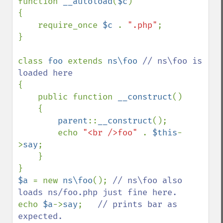
function 
__autoload
(
$c
)

{

    require_once 
$c 
. 
".php"
;

}

class 
foo 
extends 
ns\foo 
// ns\foo is 
{

    public function 
__construct
()

    {

parent
::
__construct
();

        echo 
"<br />foo" 
. 
$this
-
>
say
;

    }

$a 
= new 
ns\foo
(); 
// ns\foo also 
echo 
$a
->
say
;   
// prints bar as 