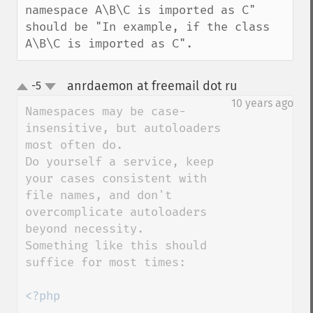
namespace A\B\C is imported as C" 
should be "In example, if the class 
A\B\C is imported as C".
anrdaemon at freemail dot ru
-5
¶
up
down
10 years ago
Namespaces may be case-
insensitive, but autoloaders 
most often do.

Do yourself a service, keep 
your cases consistent with 
file names, and don't 
overcomplicate autoloaders 
beyond necessity.

Something like this should 
suffice for most times:

<?php
