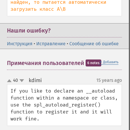
найден, то пытается автоматически 
загрузить класс A\B
Нашли ошибку?
Инструкция
•
Исправление
•
Сообщение об ошибке
＋
Примечания пользователей
Добавить
6 notes
kdimi
40
15 years ago
¶
up
down
If you like to declare an __autoload 
function within a namespace or class, 
use the spl_autoload_register() 
function to register it and it will 
work fine.