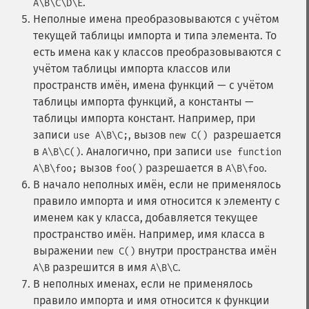
.
A\B\C\D\E
Неполные имена преобразовываются с учётом
текущей таблицы импорта и типа элемента. То
есть имена как у классов преобразовываются с
учётом таблицы импорта классов или
пространств имён, имена функций — с учётом
таблицы импорта функций, а константы —
таблицы импорта констант. Например, при
записи
, вызов
разрешается
use A\B\C;
new C()
в
. Аналогично, при записи
A\B\C()
use function
вызов
разрешается в
.
A\B\foo;
foo()
A\B\foo
В начало неполных имён, если не применялось
правило импорта и имя относится к элементу с
именем как у класса, добавляется текущее
пространство имён. Например, имя класса в
выражении
внутри пространства имён
new C()
разрешится в имя
.
A\B
A\B\C
В неполных именах, если не применялось
правило импорта и имя относится к функции