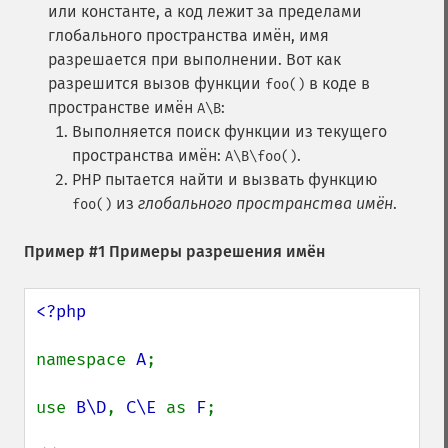
или константе, а код лежит за пределами
глобального пространства имён, имя
разрешается при выполнении. Вот как
разрешится вызов функции
в коде в
foo()
пространстве имён
:
A\B
Выполняется поиск функции из текущего
пространства имён:
.
A\B\foo()
PHP пытается найти и вызвать функцию
из
глобального пространства имён
.
foo()
Пример #1 Примеры разрешения имён
<?php

namespace 
A
;

use 
B\D
, 
C\E 
as 
F
;
