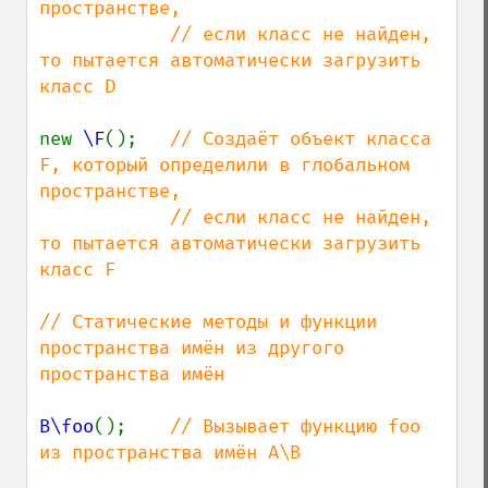
пространстве,

            // если класс не найден, 
то пытается автоматически загрузить 
класс D

new 
\F
();   
// Создаёт объект класса 
F, который определили в глобальном 
пространстве,

            // если класс не найден, 
то пытается автоматически загрузить 
класс F

// Статические методы и функции 
пространства имён из другого 
пространства имён

B\foo
();    
// Вызывает функцию foo 
из пространства имён A\B
