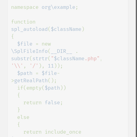
namespace 
org\example
;

function 
spl_autoload
(
$className
)

{

$file 
= new 
\SplFileInfo
(
__DIR__ 
. 
substr
(
strtr
(
"
$className
.php"
, 
'\\'
, 
'/'
), 
11
));

$path 
= 
$file
-
>
getRealPath
();

  if(empty(
$path
))

  {

    return 
false
;

  }

  else

  {

    return include_once 