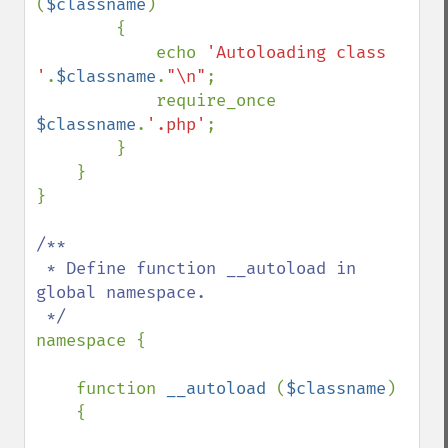
(
$classname
)

        {

            echo 
'Autoloading class 
'
.
$classname
.
"\n"
;

            require_once 
$classname
.
'.php'
;

        }

    }

}

/**

 * Define function __autoload in 
global namespace.

namespace {

    function 
__autoload 
(
$classname
)

    {
