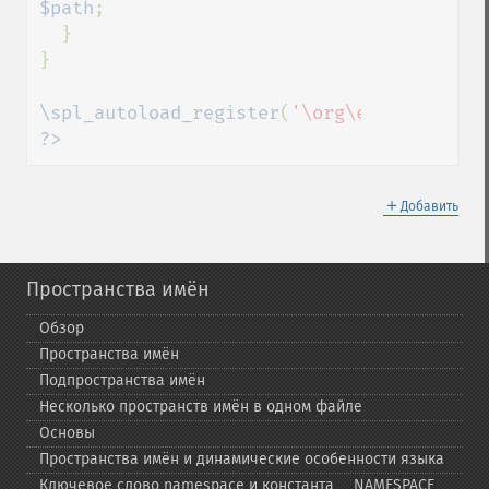
$path
;

  }

}

\spl_autoload_register
(
'\org\example\spl_
?>
＋
Добавить
Пространства имён
Обзор
Пространства имён
Подпространства имён
Несколько пространств имён в одном файле
Основы
Пространства имён и динамические особенности языка
Ключевое слово namespace и константа _​_​NAMESPACE_​_​