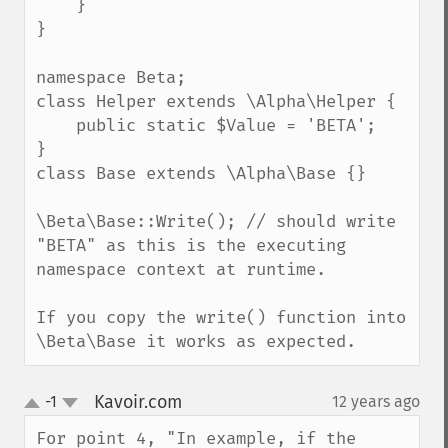
    }

}

namespace Beta;

class Helper extends \Alpha\Helper {

    public static $Value = 'BETA';

}    

class Base extends \Alpha\Base {}    

\Beta\Base::Write(); // should write 
"BETA" as this is the executing 
namespace context at runtime.

If you copy the write() function into 
\Beta\Base it works as expected.
Kavoir.com
-1
12 years ago
¶
up
down
For point 4, "In example, if the 