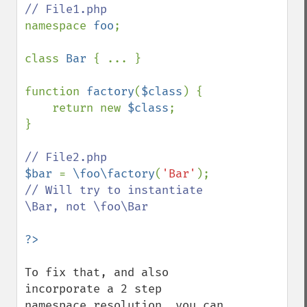
namespace 
foo
;

class 
Bar 
{ ... }

function 
factory
(
$class
) {

    return new 
$class
;

}

$bar 
= 
\foo\factory
(
'Bar'
); 
// Will try to instantiate 
\Bar, not \foo\Bar

To fix that, and also 
incorporate a 2 step 
namespace resolution, you can 