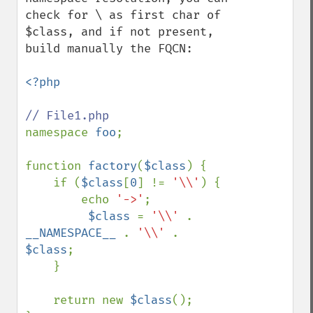
check for \ as first char of 
$class, and if not present, 
build manually the FQCN:

<?php

namespace 
foo
;

function 
factory
(
$class
) {

    if (
$class
[
0
] != 
'\\'
) {

        echo 
'->'
;

$class 
= 
'\\' 
. 
__NAMESPACE__ 
. 
'\\' 
. 
$class
;

    }

    return new 
$class
();
