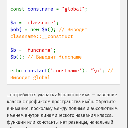
const 
constname 
= 
"global"
;

$a 
= 
'classname'
$obj 
= new 
$a
(); 
// Выводит 
classname::__construct

$b 
= 
'funcname'
$b
(); 
// Выводит funcname

echo 
constant
(
'constname'
), 
"\n"
; 
// 
Выводит global
…потребуется указать абсолютное имя — название
класса с префиксом пространства имён. Обратите
внимание, поскольку между полным и абсолютным
именем внутри динамического названия класса,
функции или константы нет разницы, начальный