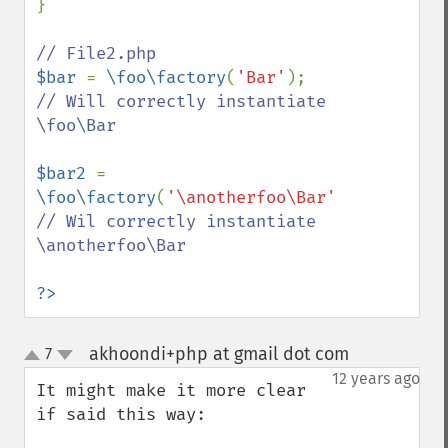
}

$bar 
= 
\foo\factory
(
'Bar'
); 
// Will correctly instantiate 
\foo\Bar

$bar2 
= 
\foo\factory
(
'\anotherfoo\Bar'
); 
// Wil correctly instantiate 
\anotherfoo\Bar

?>
akhoondi+php at gmail dot com
7
¶
up
down
12 years ago
It might make it more clear 
if said this way: 
