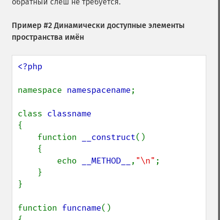
обратный слеш не требуется.
Пример #2 Динамически доступные элементы
пространства имён
<?php

namespace 
namespacename
;

class 
{

    function 
__construct
()

    {

        echo 
__METHOD__
,
"\n"
;

    }

}

function 
funcname
()

{
