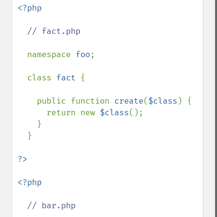
<?php

// fact.php

namespace 
foo
;

  class 
fact 
{

    public function 
create
(
$class
) {

      return new 
$class
();

    }

  }

<?php 

// bar.php
