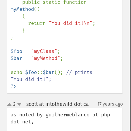
    public static function 
myMethod
() 

    {

      return 
"You did it!\n"
;

    }

}

$foo 
= 
"myClass"
$bar 
= 
"myMethod"
;

echo 
$foo
::
$bar
(); 
// prints 
?>
scott at intothewild dot ca
2
17 years ago
¶
up
down
as noted by guilhermeblanco at php 
dot net, 
