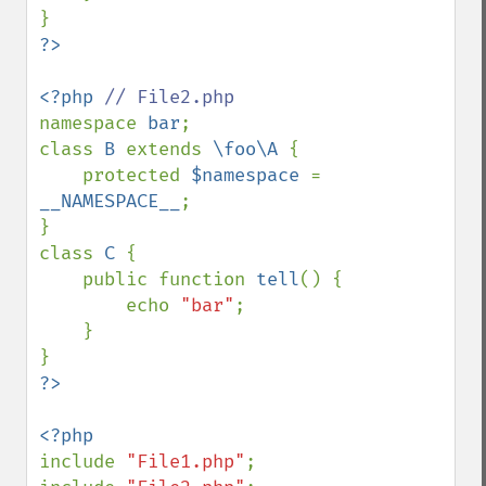
<?php 
namespace 
bar
;

class 
B 
extends 
\foo\A 
{

    protected 
$namespace 
= 
__NAMESPACE__
;

}

class 
C 
{

    public function 
tell
() {

        echo 
"bar"
;

    }

include 
"File1.php"
;
