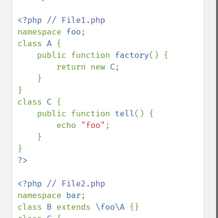
<?php 
namespace 
foo
;

class 
A 
{

    public function 
factory
() {

        return new 
C
;

    }

}

class 
C 
{

    public function 
tell
() {

        echo 
"foo"
;

    }

<?php 
namespace 
bar
;

class 
B 
extends 
\foo\A 
{}
