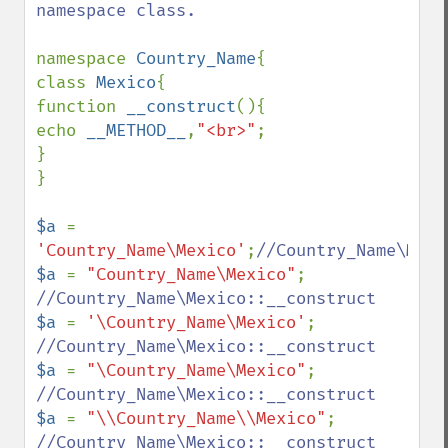
namespace class.

namespace 
Country_Name
{

class 
Mexico
{

function 
__construct
(){

echo 
__METHOD__
,
"<br>"
;

}

}

$a 
= 
'Country_Name\Mexico'
;
$a 
= 
"Country_Name\Mexico"
$a 
= 
'\Country_Name\Mexico'
$a 
= 
"\Country_Name\Mexico"
$a 
= 
"\\Country_Name\\Mexico"