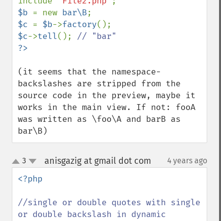
include 
"File2.php"
$b 
= new 
bar\B
$c 
= 
$b
->
factory
$c
->
tell
(); 
(it seems that the namespace-
backslashes are stripped from the 
source code in the preview, maybe it 
works in the main view. If not: fooA 
was written as \foo\A and barB as 
bar\B)
anisgazig at gmail dot com
3
4 years ago
¶
up
down
<?php

//single or double quotes with single 
or double backslash in dynamic 