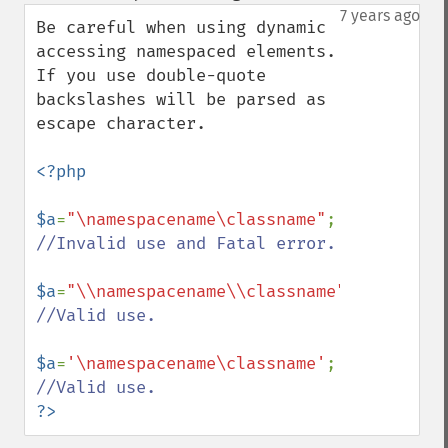
down
7 years ago
Be careful when using dynamic 
accessing namespaced elements. 
If you use double-quote 
backslashes will be parsed as 
escape character.

<?php

$a
=
"\namespacename\classname"
; 
//Invalid use and Fatal error.

$a
=
"\\namespacename\\classname"
; 
//Valid use.

$a
=
'\namespacename\classname'
; 
?>