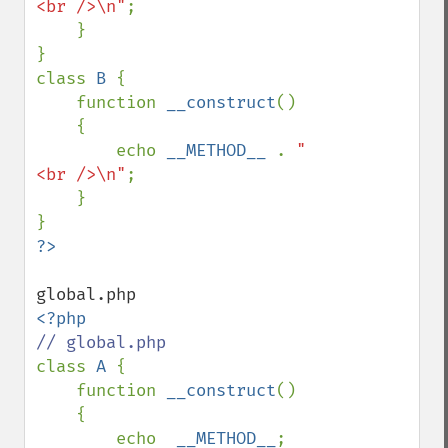
<br />\n"
;

    }

}

class 
B 
{

    function 
__construct
()

    {

        echo 
__METHOD__ 
. 
"
<br />\n"
;

    }

class 
A 
{

    function 
__construct
()

    {

        echo  
__METHOD__
;
