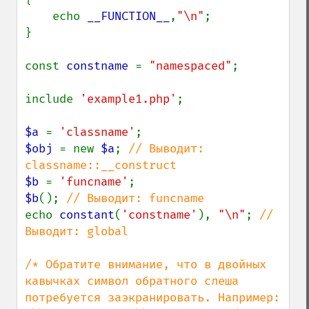
    echo 
__FUNCTION__
,
"\n"
;

}

const 
constname 
= 
"namespaced"
;

include 
'example1.php'
;

$a 
= 
'classname'
$obj 
= new 
$a
; 
// Выводит: 
$b 
= 
'funcname'
$b
(); 
echo 
constant
(
'constname'
), 
"\n"
; 
// 
Выводит: global

/* Обратите внимание, что в двойных 
кавычках символ обратного слеша 
потребуется заэкранировать. Например: 