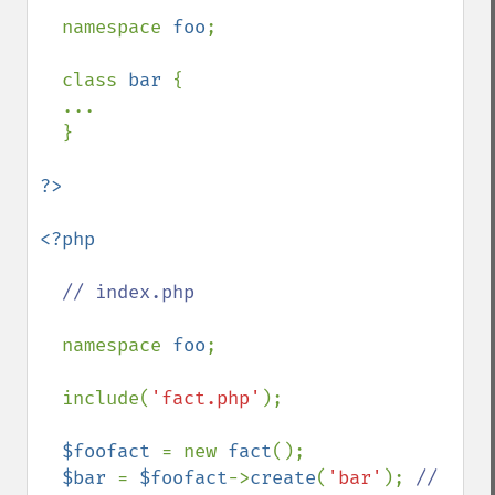
namespace 
foo
;

  class 
bar 
{

  ... 

  }

<?php

// index.php

namespace 
foo
;

  include(
'fact.php'
);

$foofact 
= new 
fact
();

$bar 
= 
$foofact
->
create
(
'bar'
); 
// 