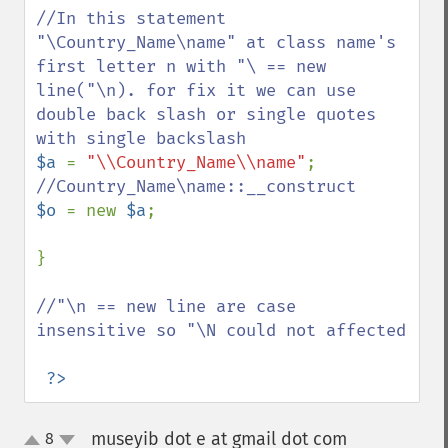
//In this statement 
"\Country_Name\name" at class name's 
first letter n with "\ == new 
line("\n). for fix it we can use 
double back slash or single quotes 
$a 
= 
"\\Country_Name\\name"
$o 
= new 
$a
;

}

//"\n == new line are case 
insensitive so "\N could not affected

?>
museyib dot e at gmail dot com
8
¶
up