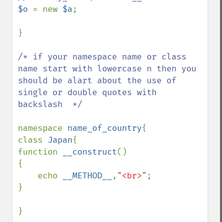
$o 
= new 
$a
;

}

/* if your namespace name or class 
name start with lowercase n then you 
should be alart about the use of 
single or double quotes with 
backslash  */

namespace 
name_of_country
{

class 
Japan
{

function 
__construct
()

{

    echo 
__METHOD__
,
"<br>"
;

}

}
