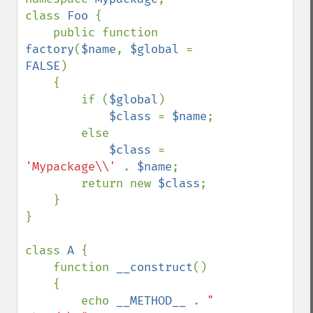
class 
Foo 
{

    public function 
factory
(
$name
, 
$global 
= 
FALSE
)

    {

        if (
$global
)

$class 
= 
$name
;

        else

$class 
= 
'Mypackage\\' 
. 
$name
;

        return new 
$class
;

    }

}

class 
A 
{

    function 
__construct
()

    {

        echo 
__METHOD__ 
. 
"