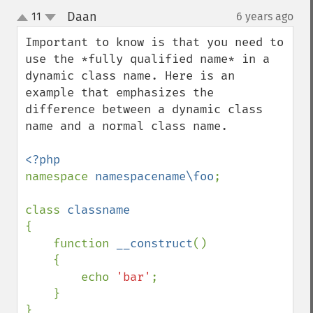
Daan
11
6 years ago
¶
up
down
Important to know is that you need to 
use the *fully qualified name* in a 
dynamic class name. Here is an 
example that emphasizes the 
difference between a dynamic class 
name and a normal class name.

namespace 
namespacename\foo
;

class 
{                                                                                        

    function 
__construct
()                                                               

    {                                                                                    

        echo 
'bar'
;

    }                                                                                    

}                                                                                        
