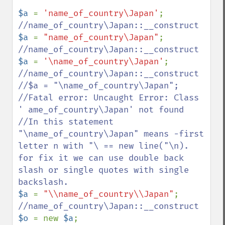
$a 
= 
'name_of_country\Japan'
$a 
= 
"name_of_country\Japan"
$a 
= 
'\name_of_country\Japan'
//name_of_country\Japan::__construct

//$a = "\name_of_country\Japan";

//Fatal error: Uncaught Error: Class 
' ame_of_country\Japan' not found 

//In this statement 
"\name_of_country\Japan" means -first 
letter n with "\ == new line("\n). 
for fix it we can use double back 
slash or single quotes with single 
$a 
= 
"\\name_of_country\\Japan"
$o 
= new 
$a
;
