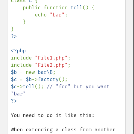
class 
C 
{

    public function 
tell
() {

        echo 
"bar"
;

    }

include 
"File1.php"
;

include 
"File2.php"
$b 
= new 
bar\B
$c 
= 
$b
->
factory
$c
->
tell
(); 
// "foo" but you want 
You need to do it like this:

When extending a class from another 