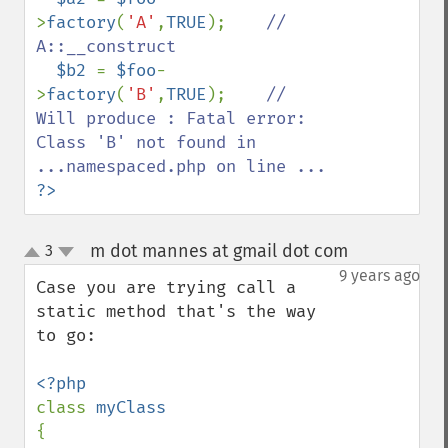
>
factory
(
'A'
,
TRUE
);    
// 
A::__construct

$b2 
= 
$foo
-
>
factory
(
'B'
,
TRUE
);    
// 
Will produce : Fatal error: 
Class 'B' not found in 
?>
m dot mannes at gmail dot com
3
¶
up
down
9 years ago
Case you are trying call a 
static method that's the way 
to go:

class 
{
