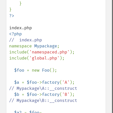
    }

namespace 
Mypackage
;

include(
'namespaced.php'
);

include(
'global.php'
);

$foo 
= new 
Foo
();

$a 
= 
$foo
->
factory
(
'A'
);        
// Mypackage\A::__construct 

$b 
= 
$foo
->
factory
(
'B'
);        
// Mypackage\B::__construct

$a2 
= 
$foo
-