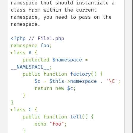
namespace that should instantiate a 
class from within the current 
namespace, you need to pass on the 
namespace.

<?php 
namespace 
foo
;

class 
A 
{

    protected 
$namespace 
= 
__NAMESPACE__
;

    public function 
factory
() {

$c 
= 
$this
->
namespace 
. 
'\C'
;

        return new 
$c
;

    }

}

class 
C 
{

    public function 
tell
() {

        echo 
"foo"
;

    }
