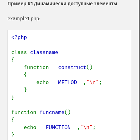
Пример #1 Динамически доступные элементы
example1.php:
<?php

class 
{

    function 
__construct
()

    {

        echo 
__METHOD__
,
"\n"
;

    }

}

function 
funcname
()

{

    echo 
__FUNCTION__
,
"\n"
;

}
