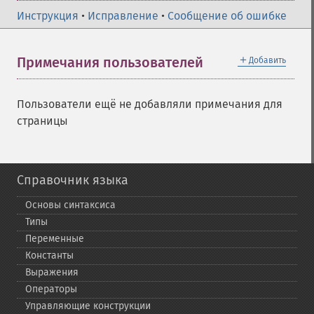
Инструкция
•
Исправление
•
Сообщение об ошибке
＋
Примечания пользователей
Добавить
Пользователи ещё не добавляли примечания для
страницы
Справочник языка
Основы синтаксиса
Типы
Переменные
Константы
Выражения
Операторы
Управляющие конструкции