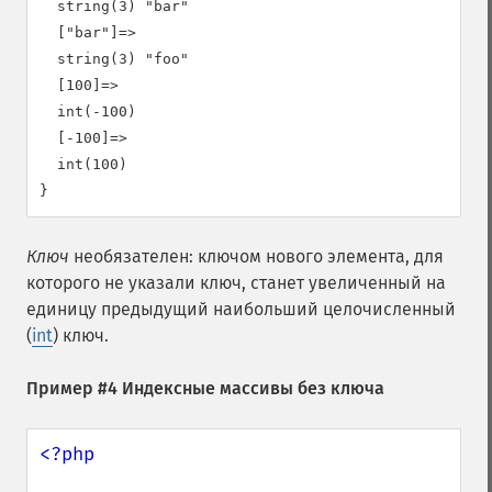
  string(3) "bar"

  ["bar"]=>

  string(3) "foo"

  [100]=>

  int(-100)

  [-100]=>

  int(100)

Ключ
необязателен: ключом нового элемента, для
которого не указали ключ, станет увеличенный на
единицу предыдущий наибольший целочисленный
(
int
) ключ.
Пример #4 Индексные массивы без ключа
<?php
