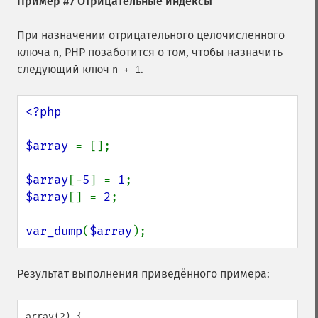
Пример #7 Отрицательные индексы
При назначении отрицательного целочисленного
ключа
, PHP позаботится о том, чтобы назначить
n
следующий ключ
.
n + 1
<?php

$array 
= [];

$array
[-
5
] = 
1
$array
[] = 
2
;

var_dump
(
$array
);
Результат выполнения приведённого примера:
array(2) {
