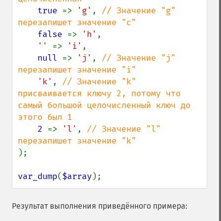
true 
=> 
'g'
, 
// Значение "g" 
перезапишет значение "c"

false 
=> 
'h'
,

'' 
=> 
'i'
,

null 
=> 
'j'
, 
// Значение "j" 
перезапишет значение "i"

'k'
, 
// Значение "k" 
присваивается ключу 2, потому что 
самый большой целочисленный ключ до 
этого был 1

2 
=> 
'l'
, 
// Значение "l" 
);

var_dump
(
$array
);
Результат выполнения приведённого примера: