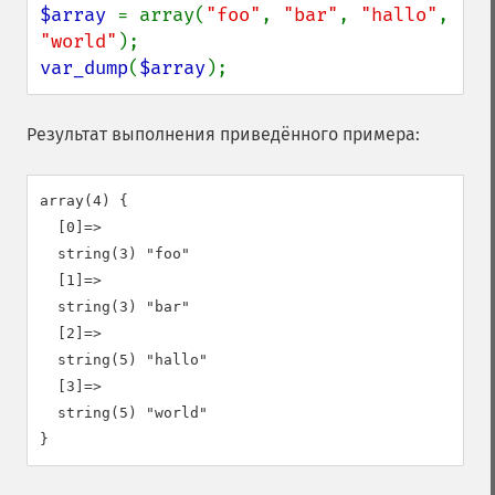
$array 
= array(
"foo"
, 
"bar"
, 
"hallo"
, 
"world"
var_dump
(
$array
);
Результат выполнения приведённого примера:
array(4) {

  [0]=>

  string(3) "foo"

  [1]=>

  string(3) "bar"

  [2]=>

  string(5) "hallo"

  [3]=>

  string(5) "world"
