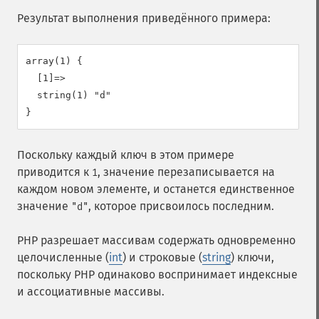
Результат выполнения приведённого примера:
array(1) {

  [1]=>

  string(1) "d"

Поскольку каждый ключ в этом примере
приводится к
, значение перезаписывается на
1
каждом новом элементе, и останется единственное
значение
, которое присвоилось последним.
"d"
PHP разрешает массивам содержать одновременно
целочисленные (
int
) и строковые (
string
) ключи,
поскольку PHP одинаково воспринимает индексные
и ассоциативные массивы.