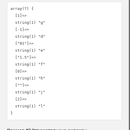
array(7) {

  [1]=>

  string(1) "g"

  [-1]=>

  string(1) "d"

  ["01"]=>

  string(1) "e"

  ["1.5"]=>

  string(1) "f"

  [0]=>

  string(1) "h"

  [""]=>

  string(1) "j"

  [2]=>

  string(1) "l"
