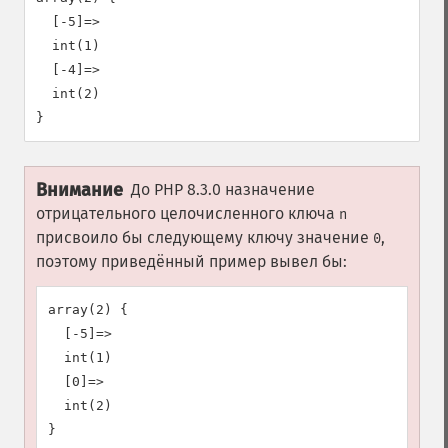
  [-5]=>

  int(1)

  [-4]=>

  int(2)

Внимание
До PHP 8.3.0 назначение
отрицательного целочисленного ключа
n
присвоило бы следующему ключу значение
,
0
поэтому приведённый пример вывел бы:
array(2) {

  [-5]=>

  int(1)

  [0]=>

  int(2)
