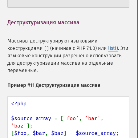
Деструктуризация массива
¶
Массивы деструктурируют языковыми
конструкциями
(начиная с PHP 7.1.0) или
list()
. Эти
[]
языковые конструкции разрешено использовать
для деструктуризации массива на отдельные
переменные.
Пример #11 Деструктуризация массива
<?php

$source_array 
= [
'foo'
, 
'bar'
, 
'baz'
];

[
$foo
, 
$bar
, 
$baz
] = 
$source_array
;
