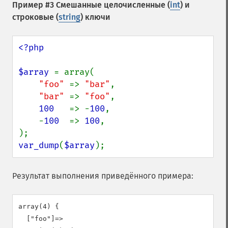
Пример #3 Смешанные целочисленные (
int
) и
строковые (
string
) ключи
<?php

$array 
= array(

"foo" 
=> 
"bar"
,

"bar" 
=> 
"foo"
,

100   
=> -
100
,

    -
100  
=> 
100
,

var_dump
(
$array
);
Результат выполнения приведённого примера:
array(4) {

  ["foo"]=>
