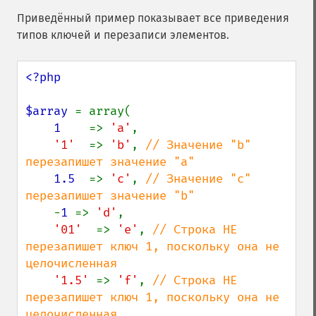
Приведённый пример показывает все приведения
типов ключей и перезаписи элементов.
<?php

$array 
= array(

1    
=> 
'a'
,

'1'  
=> 
'b'
, 
// Значение "b" 
перезапишет значение "a"

1.5  
=> 
'c'
, 
// Значение "c" 
перезапишет значение "b"

-
1 
=> 
'd'
,

'01'  
=> 
'e'
, 
// Строка НЕ 
перезапишет ключ 1, поскольку она не 
целочисленная

'1.5' 
=> 
'f'
, 
// Строка НЕ 
перезапишет ключ 1, поскольку она не 
целочисленная
