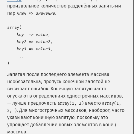
произвольное количество разделённых запятыми
пар
.
ключ
=>
значение
array(

key
  => 
value
,

key2
 => 
value2
,

key3
 => 
value3
,

    ...

)
Запятая после последнего элемента массива
необязательна; пропуск конечной запятой не
вызывает ошибок. Конечную запятую часто
опускают в определениях однострочных массивов,
— лучше предпочесть
вместо
array(1, 2)
array(1,
. Для многострочных массивов, наоборот, часто
2, )
указывают конечную запятую, поскольку это
упрощает добавление новых элементов в конец
массива.