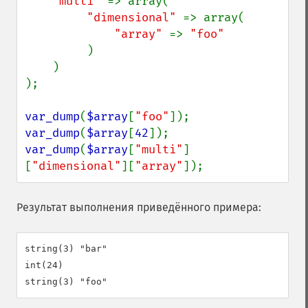
"multi" 
=> array(

"dimensional" 
=> array(

"array" 
=> 
"foo"

)

    )

);

var_dump
(
$array
[
"foo"
var_dump
(
$array
[
42
var_dump
(
$array
[
"multi"
]
[
"dimensional"
][
"array"
]);
Результат выполнения приведённого примера:
string(3) "bar"

int(24)
