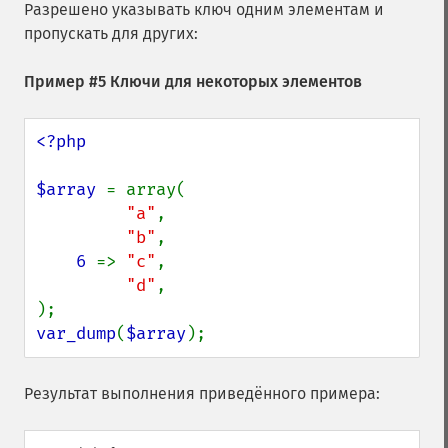
Разрешено указывать ключ одним элементам и
пропускать для других:
Пример #5 Ключи для некоторых элементов
<?php

$array 
= array(

"a"
,

"b"
,

6 
=> 
"c"
,

"d"
,

var_dump
(
$array
);
Результат выполнения приведённого примера: