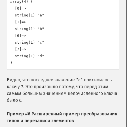
array(4) {

  [0]=>

  string(1) "a"

  [1]=>

  string(1) "b"

  [6]=>

  string(1) "c"

  [7]=>

  string(1) "d"

Видно, что последнее значение
присвоилось
"d"
ключу
. Это произошло потому, что перед этим
7
самым большим значением целочисленного ключа
было
.
6
Пример #6 Расширенный пример преобразования
типов и перезаписи элементов