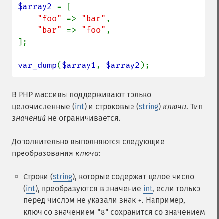
$array2 
= [

"foo" 
=> 
"bar"
,

"bar" 
=> 
"foo"
,

];

var_dump
(
$array1
, 
$array2
);
В PHP массивы поддерживают только
целочисленные (
int
) и строковые (
string
)
ключи
. Тип
значений
не ограничивается.
Дополнительно выполняются следующие
преобразования
ключа
:
Строки (
string
), которые содержат целое число
(
int
), преобразуются в значение
int
, если только
перед числом не указали знак
. Например,
+
ключ со значением
сохранится со значением
"8"