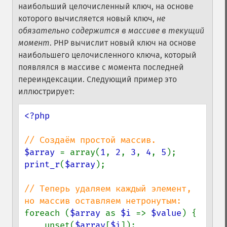
наибольший целочисленный ключ, на основе
которого вычисляется новый ключ,
не
обязательно содержится в массиве в текущий
момент
. PHP вычислит новый ключ на основе
наибольшего целочисленного ключа, который
появлялся в массиве с момента последней
переиндексации. Следующий пример это
иллюстрирует:
<?php

$array 
= array(
1
, 
2
, 
3
, 
4
, 
5
print_r
(
$array
);

// Теперь удаляем каждый элемент, 
foreach (
$array 
as 
$i 
=> 
$value
) {

    unset(
$array
[
$i
]);
