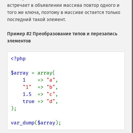
встречает в объявлении массива повтор одного и
того же ключа, поэтому в массиве остается только
последний такой элемент.
Пример #2 Преобразование типов и перезапись
элементов
<?php

$array 
= array(

1    
=> 
"a"
,

"1"  
=> 
"b"
,

1.5  
=> 
"c"
,

true 
=> 
"d"
,

);

var_dump
(
$array
);