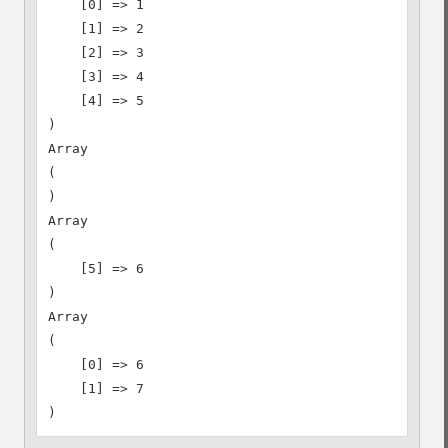
    [0] => 1

    [1] => 2

    [2] => 3

    [3] => 4

    [4] => 5

)

Array

(

)

Array

(

    [5] => 6

)

Array

(

    [0] => 6

    [1] => 7
