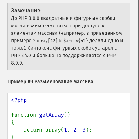
Замечание
:
До PHP 8.0.0 квадратные и фигурные скобки
могли взаимозаменяться при доступе к
элементам массива (например, в приведённом
примере
и
делали одно и
$array[42]
$array{42}
то же). Синтаксис фигурных скобок устарел с
PHP 7.4.0 и больше не поддерживается с PHP
8.0.0.
Пример #9 Разыменование массива
<?php

function 
getArray
()

{

    return array(
1
, 
2
, 
3
);

}
