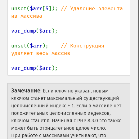
unset(
$arr
[
5
]); 
// Удаление элемента 
из массива

var_dump
(
$arr
);

unset(
$arr
);    
// Конструкция 
удаляет весь массив

var_dump
(
$arr
);
Замечание
:
Если ключ не указан, новым
ключом станет максимальный существующий
целочисленный индекс +
. Если в массиве нет
1
положительных целочисленных индексов,
ключом станет
. Начиная с PHP 8.3.0 это также
0
может быть отрицательное целое число.
При работе с массивами учитывают, что