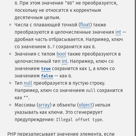
. При этом значение
не преобразуется,
8
"08"
поскольку не относится к корректным
десятичным целым.
Числа с плавающей точкой (
float
) также
преобразуются в целочисленные значения
int
—
дробная часть отбрасывается. Например, ключ
со значением
сохранится как
.
8.7
8
Значения с типом
bool
также преобразуются в
целочисленный тип
int
. Например, ключ со
значением
сохранится как
, а ключ со
true
1
значением
— как
.
false
0
Тип
null
преобразуется в пустую строку.
Например, ключ со значением
сохранится
null
как
.
""
Массивы (
array
) и объекты (
object
)
нельзя
указывать как ключи. Это сгенерирует
предупреждение:
.
Illegal offset type
PHP перезаписывает значение элемента, если