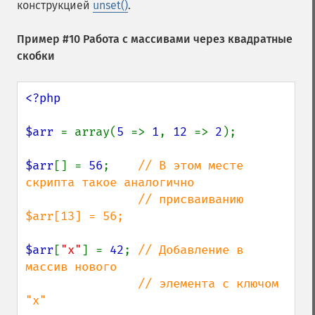
конструкцией
unset()
.
Пример #10 Работа с массивами через квадратные
скобки
<?php

$arr 
= array(
5 
=> 
1
, 
12 
=> 
2
);

$arr
[] = 
56
;    
// В этом месте 
скрипта такое аналогично

                // присваиванию 
$arr[13] = 56;

$arr
[
"x"
] = 
42
; 
// Добавление в 
массив нового

                // элемента с ключом 
"x"
