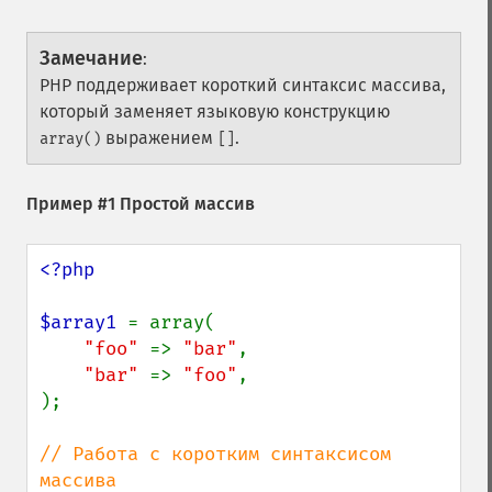
Замечание
:
PHP поддерживает короткий синтаксис массива,
который заменяет языковую конструкцию
выражением
.
array()
[]
Пример #1 Простой массив
<?php

$array1 
= array(

"foo" 
=> 
"bar"
,

"bar" 
=> 
"foo"
,

);

// Работа с коротким синтаксисом 