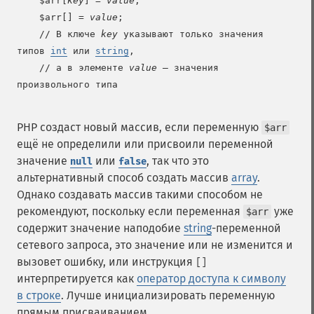
    $arr[
key
] = 
value
;

    $arr[] = 
value
;

    // В ключе 
key
 указывают только значения 
типов 
int
 или 
string
,

    // а в элементе 
value
 — значения 
произвольного типа

PHP создаст новый массив, если переменную
$arr
ещё не определили или присвоили переменной
значение
или
, так что это
null
false
альтернативный способ создать массив
array
.
Однако создавать массив такими способом не
рекомендуют, поскольку если переменная
уже
$arr
содержит значение наподобие
string
-переменной
сетевого запроса, это значение или не изменится и
вызовет ошибку, или инструкция
[]
интерпретируется как
оператор доступа к символу
в строке
. Лучше инициализировать переменную
прямым присваиванием.