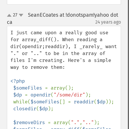
SeanECoates at !donotspam!yahoo dot
27
up
down
ca
24 years ago
¶
I just came upon a really good use 
for array_diff(). When reading a 
dir(opendir;readdir), I _rarely_ want 
"." or ".." to be in the array of 
files I'm creating. Here's a simple 
way to remove them:

<?php

 $someFiles 
= array();

$dp 
= 
opendir
(
"/some/dir"
);

 while(
$someFiles
[] = 
readdir
(
$dp
));

closedir
(
$dp
);

$removeDirs 
= array(
"."
,
".."
);
