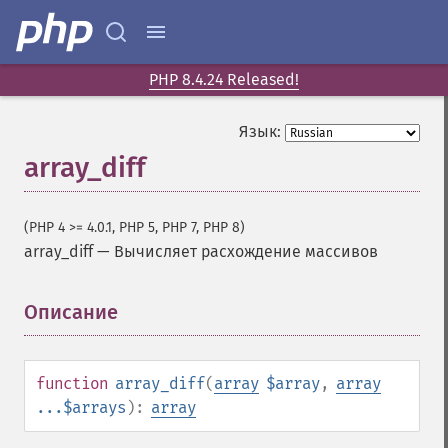
PHP 8.4.24 Released!
Язык:
array_diff
(PHP 4 >= 4.0.1, PHP 5, PHP 7, PHP 8)
array_diff
—
Вычисляет расхождение массивов
Описание
¶
function
array_diff
(
array
$array
,
array
...$arrays
):
array