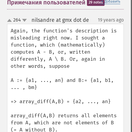
＋
Примечания пользователей
Добавить
29 notes
nilsandre at gmx dot de
264
19 years ago
¶
up
down
Again, the function's description is 
misleading right now. I sought a 
function, which (mathematically) 
computes A - B, or, written 
differently, A \ B. Or, again in 
other words, suppose 

A := {a1, ..., an} and B:= {a1, b1, 
... , bm}

=> array_diff(A,B) = {a2, ..., an}

array_diff(A,B) returns all elements 
from A, which are not elements of B 
(= A without B).
