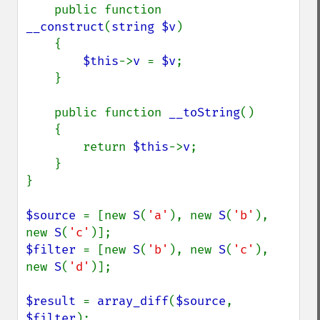
    public function 
__construct
(
string $v
)

    {

$this
->
v 
= 
$v
;

    }

    public function 
__toString
()

    {

        return 
$this
->
v
;

    }

}

$source 
= [new 
S
(
'a'
), new 
S
(
'b'
), 
new 
S
(
'c'
$filter 
= [new 
S
(
'b'
), new 
S
(
'c'
), 
new 
S
(
'd'
)];

$result 
= 
array_diff
(
$source
, 
$filter
);
