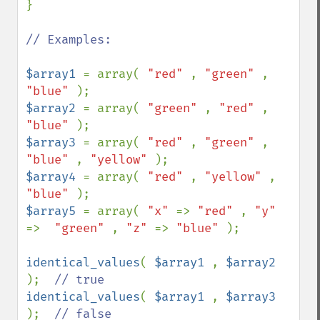
}

// Examples:

$array1 
= array( 
"red" 
, 
"green" 
, 
"blue" 
$array2 
= array( 
"green" 
, 
"red" 
, 
"blue" 
$array3 
= array( 
"red" 
, 
"green" 
, 
"blue" 
, 
"yellow" 
$array4 
= array( 
"red" 
, 
"yellow" 
, 
"blue" 
$array5 
= array( 
"x" 
=> 
"red" 
, 
"y" 
=>  
"green" 
, 
"z" 
=> 
"blue" 
);

identical_values
( 
$array1 
, 
$array2 
);  
identical_values
( 
$array1 
, 
$array3 
);  