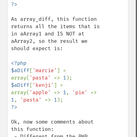
As array_diff, this function 
returns all the items that is 
in aArray1 and IS NOT at 
aArray2, so the result we 
should expect is:

<?php

$aDiff
[
'marcie'
] = 
array(
'pasta' 
=> 
1
$aDiff
[
'kenji'
] = 
array(
'apple' 
=> 
1
, 
'pie' 
=> 
1
, 
'pasta' 
=> 
1
Ok, now some comments about 
this function:

 - Different from the PHP 