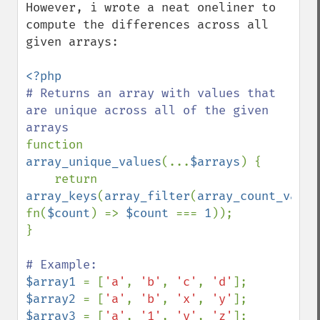
However, i wrote a neat oneliner to 
compute the differences across all 
given arrays:

# Returns an array with values that 
are unique across all of the given 
function 
array_unique_values
(...
$arrays
) {

    return 
array_keys
(
array_filter
(
array_count_value
fn(
$count
) => 
$count 
=== 
1
));

}

$array1 
= [
'a'
, 
'b'
, 
'c'
, 
'd'
$array2 
= [
'a'
, 
'b'
, 
'x'
, 
'y'
$array3 
= [
'a'
, 
'1'
, 
'y'
, 
'z'
];
