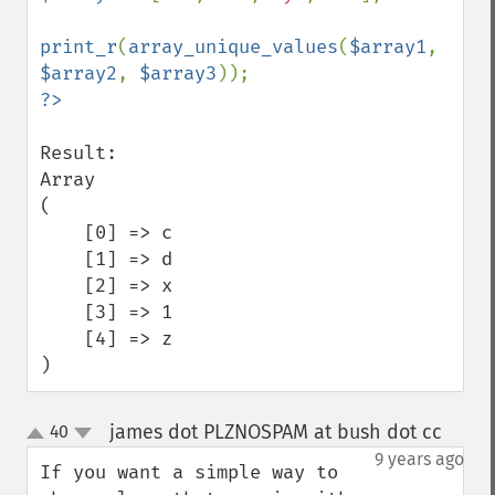
print_r
(
array_unique_values
(
$array1
, 
$array2
, 
$array3
Result:

Array

(

    [0] => c

    [1] => d

    [2] => x

    [3] => 1

    [4] => z

)
james dot PLZNOSPAM at bush dot cc
40
¶
up
down
9 years ago
If you want a simple way to 