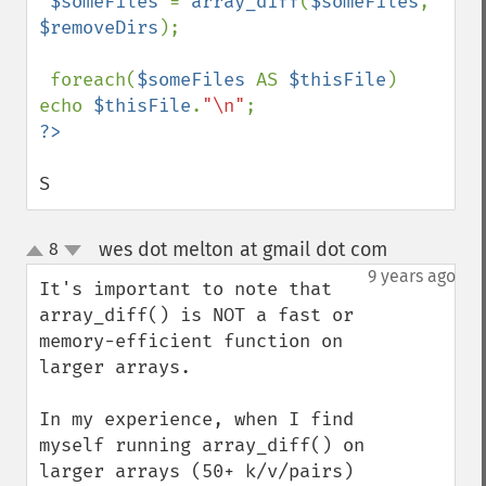
$someFiles 
= 
array_diff
(
$someFiles
, 
$removeDirs
);

 foreach(
$someFiles 
AS 
$thisFile
) 
echo 
$thisFile
.
"\n"
S
wes dot melton at gmail dot com
8
¶
up
down
9 years ago
It's important to note that 
array_diff() is NOT a fast or 
memory-efficient function on 
larger arrays. 

In my experience, when I find 
myself running array_diff() on 
larger arrays (50+ k/v/pairs) 