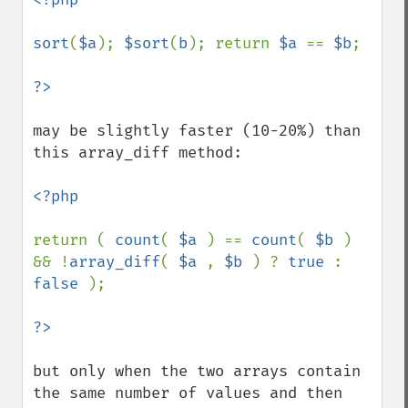
sort
(
$a
); 
$sort
(
b
); return 
$a 
== 
$b
;

may be slightly faster (10-20%) than 
this array_diff method:

<?php

return ( 
count
( 
$a 
) == 
count
( 
$b 
) 
&& !
array_diff
( 
$a 
, 
$b 
) ? 
true 
: 
false 
);

but only when the two arrays contain 
the same number of values and then 