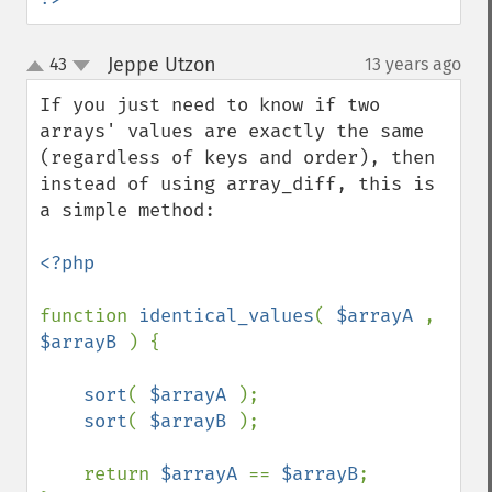
Jeppe Utzon
43
13 years ago
¶
up
down
If you just need to know if two 
arrays' values are exactly the same 
(regardless of keys and order), then 
instead of using array_diff, this is 
a simple method:

<?php

function 
identical_values
( 
$arrayA 
, 
$arrayB 
) {

sort
( 
$arrayA 
);

sort
( 
$arrayB 
);

    return 
$arrayA 
== 
$arrayB
;
