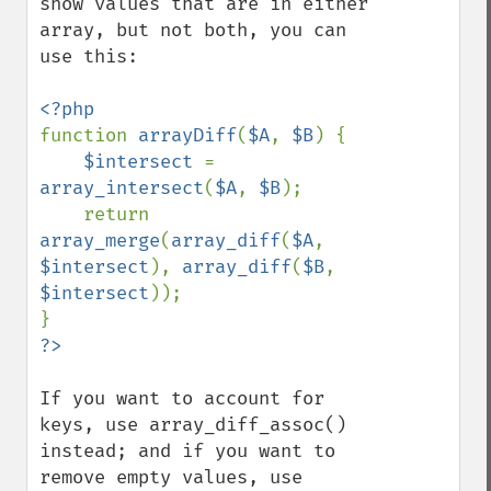
show values that are in either 
array, but not both, you can 
use this:

function 
arrayDiff
(
$A
, 
$B
) {

$intersect 
= 
array_intersect
(
$A
, 
$B
);

    return 
array_merge
(
array_diff
(
$A
, 
$intersect
), 
array_diff
(
$B
, 
$intersect
));

If you want to account for 
keys, use array_diff_assoc() 
instead; and if you want to 
remove empty values, use 