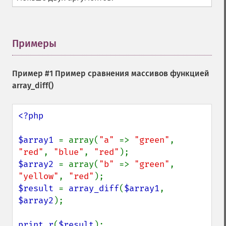
Примеры
¶
Пример #1 Пример сравнения массивов функцией
array_diff()
<?php

$array1 
= array(
"a" 
=> 
"green"
, 
"red"
, 
"blue"
, 
"red"
$array2 
= array(
"b" 
=> 
"green"
, 
"yellow"
, 
"red"
$result 
= 
array_diff
(
$array1
, 
$array2
);

print_r
(
$result
);