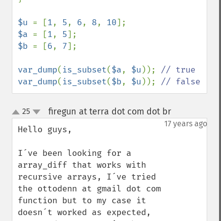
$u 
= [
1
, 
5
, 
6
, 
8
, 
10
$a 
= [
1
, 
5
$b 
= [
6
, 
7
];

var_dump
(
is_subset
(
$a
, 
$u
)); 
var_dump
(
is_subset
(
$b
, 
$u
)); 
// false
firegun at terra dot com dot br
25
¶
up
down
17 years ago
Hello guys,

I´ve been looking for a 
array_diff that works with 
recursive arrays, I´ve tried 
the ottodenn at gmail dot com 
function but to my case it 
doesn´t worked as expected, 