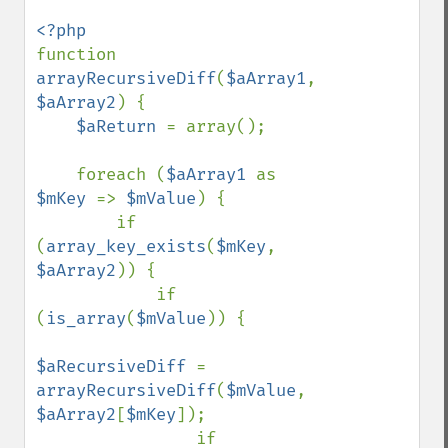
function 
arrayRecursiveDiff
(
$aArray1
, 
$aArray2
) {

$aReturn 
= array();

    foreach (
$aArray1 
as 
$mKey 
=> 
$mValue
) {

        if 
(
array_key_exists
(
$mKey
, 
$aArray2
)) {

            if 
(
is_array
(
$mValue
)) {

$aRecursiveDiff 
= 
arrayRecursiveDiff
(
$mValue
, 
$aArray2
[
$mKey
]);

                if 