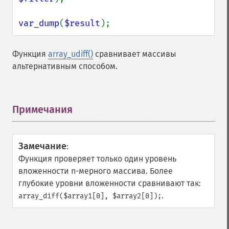
var_dump
(
$result
);
Функция
array_udiff()
сравнивает массивы
альтернативным способом.
Примечания
¶
Замечание
:
Функция проверяет только один уровень
вложенности n-мерного массива. Более
глубокие уровни вложенности сравнивают так:
.
array_diff($array1[0], $array2[0]);