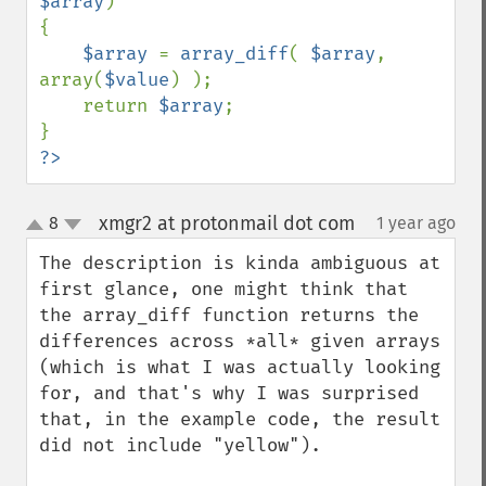
$array
)

{

$array 
= 
array_diff
( 
$array
, 
array(
$value
) );

    return 
$array
;

?>
xmgr2 at protonmail dot com
8
1 year ago
¶
up
down
The description is kinda ambiguous at 
first glance, one might think that 
the array_diff function returns the 
differences across *all* given arrays 
(which is what I was actually looking 
for, and that's why I was surprised 
that, in the example code, the result 
did not include "yellow").
