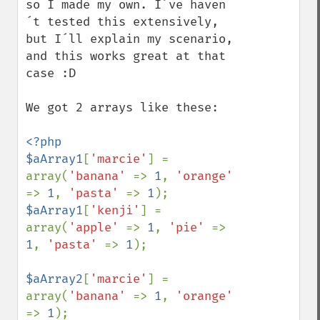
so I made my own. I´ve haven
´t tested this extensively, 
but I´ll explain my scenario, 
and this works great at that 
case :D

We got 2 arrays like these:

<?php

$aArray1
[
'marcie'
] = 
array(
'banana' 
=> 
1
, 
'orange' 
=> 
1
, 
'pasta' 
=> 
1
$aArray1
[
'kenji'
] = 
array(
'apple' 
=> 
1
, 
'pie' 
=> 
1
, 
'pasta' 
=> 
1
);

$aArray2
[
'marcie'
] = 
array(
'banana' 
=> 
1
, 
'orange' 
=> 
1