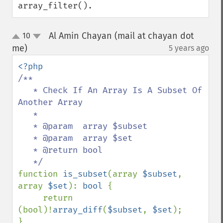
array_filter().
Al Amin Chayan (mail at chayan dot
10
up
down
me)
5 years ago
¶
/**

   * Check If An Array Is A Subset Of 
Another Array

   *

   * @param  array $subset

   * @param  array $set

   * @return bool

function 
is_subset
(array 
$subset
, 
array 
$set
): 
bool 
{

     return 
(bool)!
array_diff
(
$subset
, 
$set
);

}
