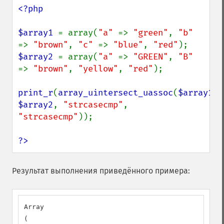
<?php

$array1 
= array(
"a" 
=> 
"green"
, 
"b" 
=> 
"brown"
, 
"c" 
=> 
"blue"
, 
"red"
$array2 
= array(
"a" 
=> 
"GREEN"
, 
"B" 
=> 
"brown"
, 
"yellow"
, 
"red"
);

print_r
(
array_uintersect_uassoc
(
$array1
, 
$array2
, 
"strcasecmp"
, 
"strcasecmp"
));

?>
Результат выполнения приведённого примера:
Array

(
