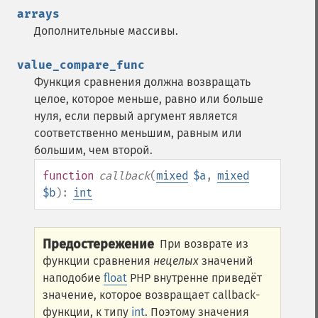
arrays
Дополнительные массивы.
value_compare_func
Функция сравнения должна возвращать
целое, которое меньше, равно или больше
нуля, если первый аргумент является
соответственно меньшим, равным или
большим, чем второй.
function
callback
(
mixed
$a
,
mixed
$b
):
int
Предостережение
При возврате из
функции сравнения
нецелых
значений
наподобие
float
PHP внутренне приведёт
значение, которое возвращает callback-
функции, к типу
int
. Поэтому значения