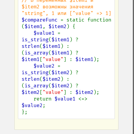
// В переменных $item1 и 
$item2 возможны значения 
$compareFunc 
= static function 
(
$item1
, 
$item2
) {

$value1 
= 
is_string
(
$item1
) ? 
strlen
(
$item1
) : 
(
is_array
(
$item1
) ? 
$item1
[
"value"
] : 
$item1
);

$value2 
= 
is_string
(
$item2
) ? 
strlen
(
$item2
) : 
(
is_array
(
$item2
) ? 
$item2
[
"value"
] : 
$item2
);

    return 
$value1 
<=> 
$value2
;

};