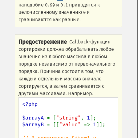
наподобие
и
приводятся к
0.99
0.1
целочисленному значению
и
0
сравниваются как равные.
Предостережение
Callback-функция
сортировки должна обрабатывать любое
значение из любого массива в любом
порядке независимо от первоначального
порядка. Причина состоит в том, что
каждый отдельный массив вначале
сортируется, а затем сравнивается с
другими массивами. Например:
<?php

$arrayA 
= [
"string"
, 
1
$arrayB 
= [[
"value" 
=> 
1
]];
