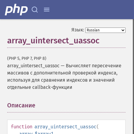
Язык:
array_uintersect_uassoc
(PHP 5, PHP 7, PHP 8)
array_uintersect_uassoc
—
Вычисляет пересечение
массивов с дополнительной проверкой индекса,
используя для сравнения индексов и значений
отдельные callback-функции
Описание
¶
function
array_uintersect_uassoc
(
array
$array1
,