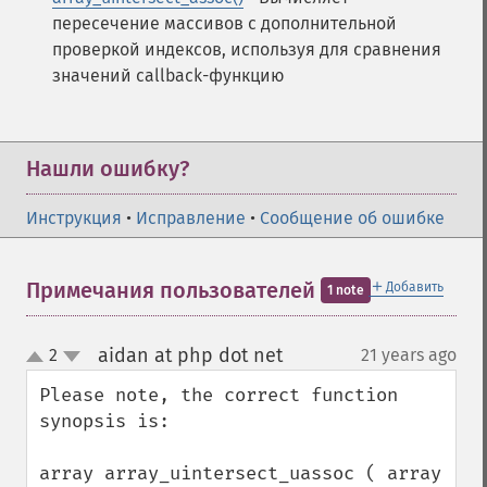
пересечение массивов с дополнительной
проверкой индексов, используя для сравнения
значений callback-функцию
Нашли ошибку?
Инструкция
•
Исправление
•
Сообщение об ошибке
＋
Примечания пользователей
Добавить
1 note
aidan at php dot net
2
21 years ago
¶
up
down
Please note, the correct function 
synopsis is:

array array_uintersect_uassoc ( array 